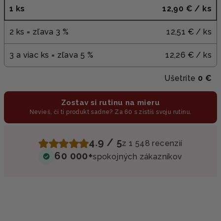
1 ks
12,90 €
/ ks
2 ks = zľava 3 %
12,51 €
/ ks
3 a viac ks = zľava 5 %
12,26 €
/ ks
Ušetríte
0 €
Zostav si rutinu na mieru
Nevieš, či ti produkt sadne? Za 60 s zistíš svoju rutinu.
4.9 / 5
z 1 548 recenzií
60 000+
spokojných zákazníkov