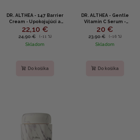
DR. ALTHEA - 147 Barrier
DR. ALTHEA - Gentle
Cream - Upokojujúci a
Vitamin C Serum -
22,10 €
20 €
hydratačný pleťový krém
Rozjasňujúce sérum s
50ml
vitamínom C 30ml
24,90 €
23,90 €
(–11 %)
(–16 %)
Skladom
Skladom
Priemerné
hodnotenie
produktu
Do košíka
Do košíka
je
5,0
z
5
hviezdičiek.