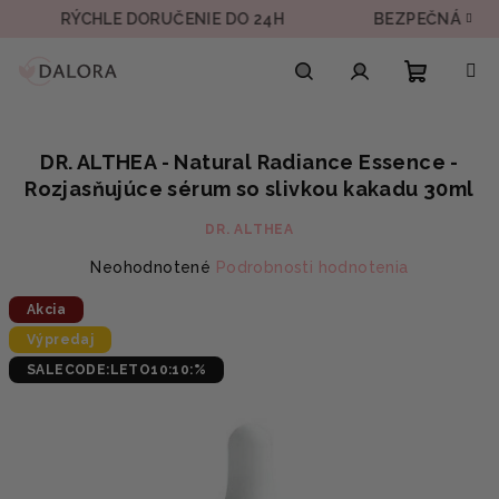
Prejsť
RÝCHLE DORUČENIE DO 24H
BEZPEČNÁ PLATBA
na
obsah
Nákupn
Hľadať
Prihlásenie
DR. ALTHEA - Natural Radiance Essence -
košík
Rozjasňujúce sérum so slivkou kakadu 30ml
DR. ALTHEA
Priemerné
Neohodnotené
Podrobnosti hodnotenia
hodnotenie
Akcia
produktu
je
Výpredaj
0,0
SALECODE:LETO10:10:%
z
5
hviezdičiek.