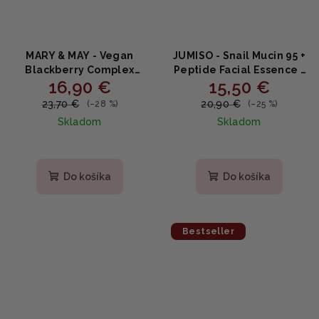
MARY & MAY - Vegan
JUMISO - Snail Mucin 95 +
Blackberry Complex
Peptide Facial Essence -
16,90 €
15,50 €
Cream Essence -
Obnovujúca esencia s
Černicový krém - esencia
mucínom 140ml
23,70 €
20,90 €
(–28 %)
(–25 %)
140ml
Skladom
Skladom
Priemerné
hodnotenie
produktu
Do košíka
Do košíka
je
5,0
z
5
Bestseller
hviezdičiek.