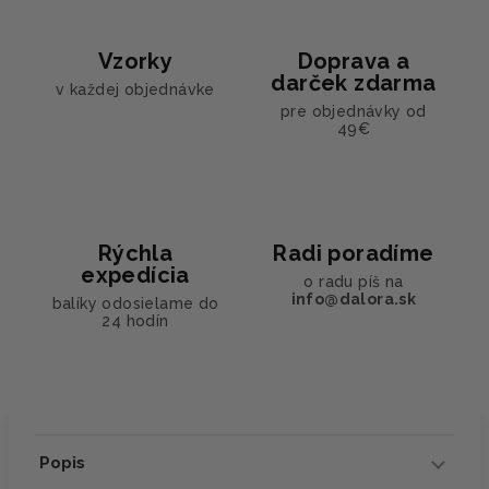
Vzorky
Doprava a
darček zdarma
v každej objednávke
pre objednávky od
49€
Rýchla
Radi poradíme
expedícia
o radu píš na
info@dalora.sk
balíky odosielame do
24 hodín
Popis