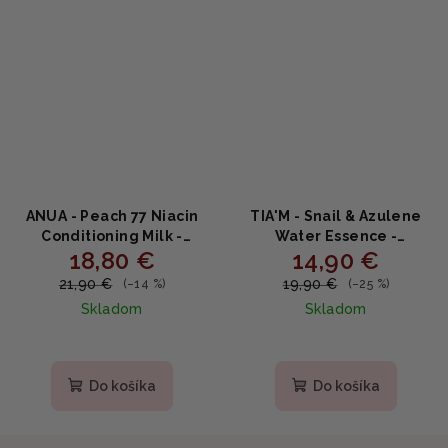
ANUA - Peach 77 Niacin
TIA'M - Snail & Azulene
Conditioning Milk -
Water Essence -
18,80 €
14,90 €
Hydratačné pleťové
Upokojujúca a
mlieko s broskyňou,
hydratačná esencia
21,90 €
19,90 €
(–14 %)
(–25 %)
niacínamidom a
180ml
Skladom
Skladom
ceramidmi 150ml
Priemerné
Priemerné
hodnotenie
hodnotenie
produktu
produktu
Do košíka
Do košíka
je
je
5,0
5,0
z
z