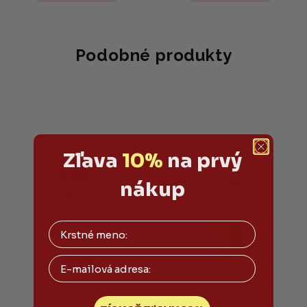
5,0
z
5
hviezdičiek.
Podobné produkty
Zľava
10%
na prvý
nákup
Email