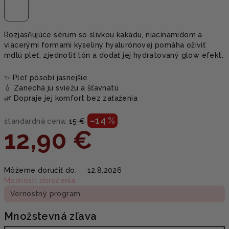
Rozjasňujúce sérum so slivkou kakadu, niacínamidom a
viacerými formami kyseliny hyalurónovej pomáha oživiť
mdlú pleť, zjednotiť tón a dodať jej hydratovaný glow efekt.
✨ Pleť pôsobí jasnejšie
💧 Zanechá ju sviežu a šťavnatú
🌿 Dopraje jej komfort bez zaťaženia
–14 %
štandardná cena:
15 €
12,90 €
Jednotková
Môžeme doručiť do:
12.8.2026
cena:
Možnosti doručenia
Vernostný program
Množstevná zľava