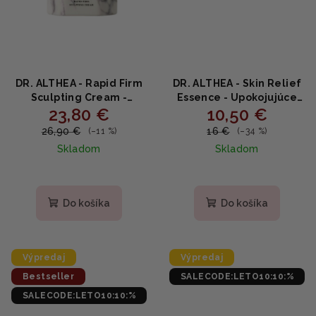
DR. ALTHEA - Rapid Firm
DR. ALTHEA - Skin Relief
Sculpting Cream -
Essence - Upokojujúce
23,80 €
10,50 €
Protivráskový krém 45ml
sérum s 85% extraktom
Centelly 30ml
26,90 €
16 €
(–11 %)
(–34 %)
Skladom
Skladom
Do košíka
Do košíka
Výpredaj
Výpredaj
Bestseller
SALECODE:LETO10:10:%
SALECODE:LETO10:10:%