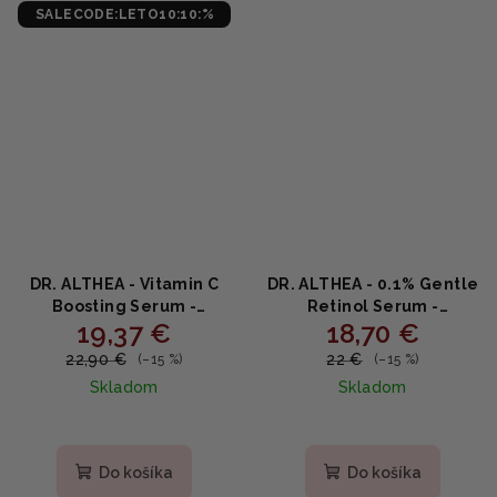
hviezdičiek.
hviezdičiek.
SALECODE:LETO10:10:%
DR. ALTHEA - Vitamin C
DR. ALTHEA - 0.1% Gentle
Boosting Serum -
Retinol Serum -
19,37 €
18,70 €
Rozjasňujúce a
Retinolové sérum s
posilňujúce sérum s
bakuchiolom a
22,90 €
22 €
(–15 %)
(–15 %)
vitamínom C 30ml
panthenolom 30ml
Skladom
Skladom
Priemerné
hodnotenie
produktu
Do košíka
Do košíka
je