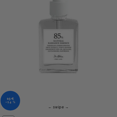
15 €
–14 %