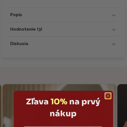
Popis
Hodnotenie (3)
Diskusia
Zľava
10%
na prvý
nákup