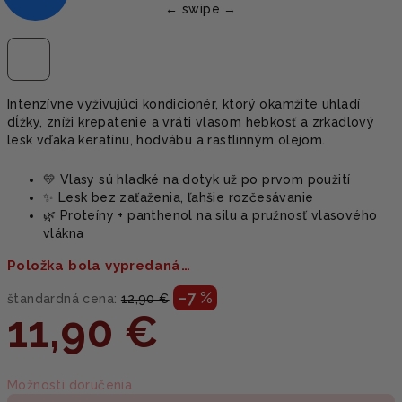
Intenzívne vyživujúci kondicionér, ktorý okamžite uhladí
dĺžky, zníži krepatenie a vráti vlasom hebkosť a zrkadlový
lesk vďaka keratínu, hodvábu a rastlinným olejom.
💛 Vlasy sú hladké na dotyk už po prvom použití
✨ Lesk bez zaťaženia, ľahšie rozčesávanie
🌿 Proteíny + panthenol na silu a pružnosť vlasového
vlákna
Položka bola vypredaná…
–7 %
štandardná cena:
12,90 €
11,90 €
Jednotková
Možnosti doručenia
cena: