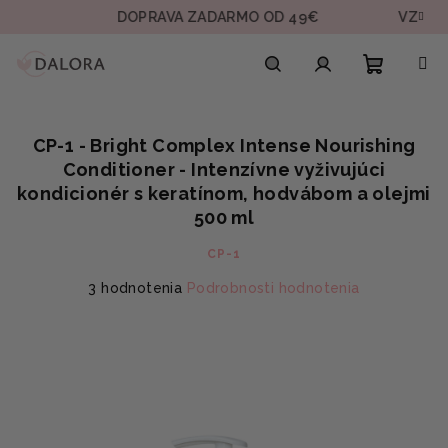
Prejsť
DOPRAVA ZADARMO OD 49€
VZORKA V 
na
obsah
Nákupn
Hľadať
Prihlásenie
CP-1 - Bright Complex Intense Nourishing
košík
Conditioner - Intenzívne vyživujúci
kondicionér s keratínom, hodvábom a olejmi
500 ml
CP-1
Priemerné
3 hodnotenia
Podrobnosti hodnotenia
hodnotenie
produktu
je
5,0
z
5
hviezdičiek.