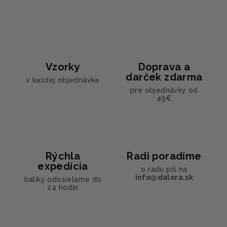
Vzorky
Doprava a
darček zdarma
v každej objednávke
pre objednávky od
49€
Rýchla
Radi poradíme
expedícia
o radu píš na
info@dalora.sk
balíky odosielame do
24 hodín