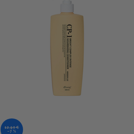
12,90 €
–7 %