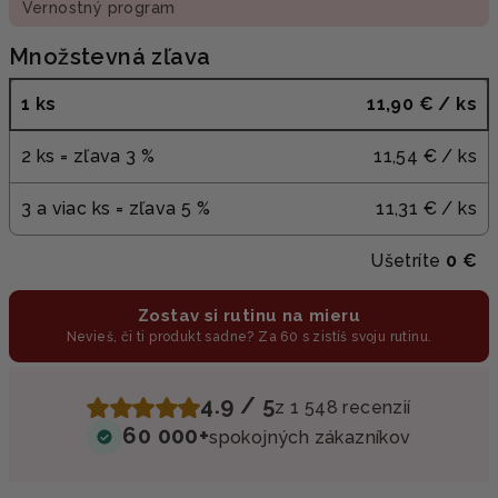
Vernostný program
Množstevná zľava
1 ks
11,90 €
/ ks
2 ks = zľava 3 %
11,54 €
/ ks
3 a viac ks = zľava 5 %
11,31 €
/ ks
Ušetríte
0 €
Zostav si rutinu na mieru
Nevieš, či ti produkt sadne? Za 60 s zistíš svoju rutinu.
4.9 / 5
z 1 548 recenzií
60 000+
spokojných zákazníkov