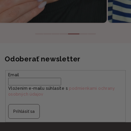
Odoberať newsletter
Email
Vložením e-mailu súhlasíte s
podmienkami ochrany
osobných údajov
Prihlásiť sa
Z