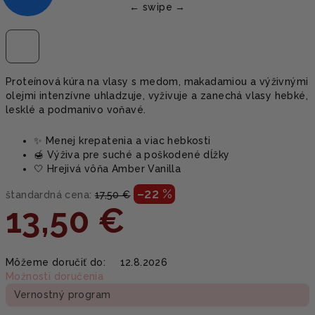
Proteínová kúra na vlasy s medom, makadamiou a výživnými
olejmi intenzívne uhladzuje, vyživuje a zanechá vlasy hebké,
lesklé a podmanivo voňavé.
✨ Menej krepatenia a viac hebkosti
🍯 Výživa pre suché a poškodené dĺžky
🤍 Hrejivá vôňa Amber Vanilla
–22 %
štandardná cena:
17,50 €
13,50 €
Jednotková
Môžeme doručiť do:
12.8.2026
cena:
Možnosti doručenia
Vernostný program