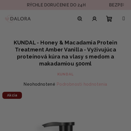
Prejsť
RÝCHLE DORUČENIE DO 24H
BEZPEČNÁ PL
na
obsah
Nákupn
Hľadať
Prihlásenie
KUNDAL - Honey & Macadamia Protein
košík
Treatment Amber Vanilla - Vyživujúca
proteínová kúra na vlasy s medom a
makadamiou 500ml
KUNDAL
Priemerné
Neohodnotené
Podrobnosti hodnotenia
hodnotenie
Akcia
produktu
je
0,0
z
5
hviezdičiek.