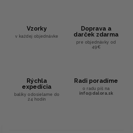
Vzorky
Doprava a
darček zdarma
v každej objednávke
pre objednávky od
49€
Rýchla
Radi poradíme
expedícia
o radu píš na
info@dalora.sk
balíky odosielame do
24 hodín