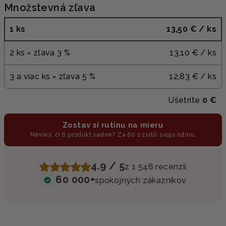
Množstevná zľava
1 ks
13,50 €
/ ks
2 ks = zľava 3 %
13,10 €
/ ks
3 a viac ks = zľava 5 %
12,83 €
/ ks
Ušetríte
0 €
Zostav si rutinu na mieru
Nevieš, či ti produkt sadne? Za 60 s zistíš svoju rutinu.
4.9 / 5
z 1 548 recenzií
60 000+
spokojných zákazníkov