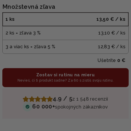
Množstevná zľava
1 ks
13,50 €
/ ks
2 ks = zľava 3 %
13,10 €
/ ks
3 a viac ks = zľava 5 %
12,83 €
/ ks
Ušetríte
0 €
Zostav si rutinu na mieru
Nevieš, či ti produkt sadne? Za 60 s zistíš svoju rutinu.
4.9 / 5
z 1 548 recenzií
60 000+
spokojných zákazníkov