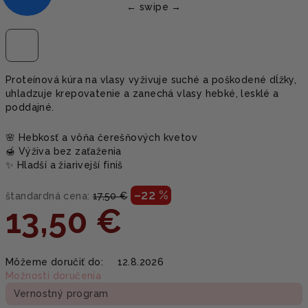
Proteínová kúra na vlasy vyživuje suché a poškodené dĺžky,
uhladzuje krepovatenie a zanechá vlasy hebké, lesklé a
poddajné.
🌸 Hebkosť a vôňa čerešňových kvetov
🍯 Výživa bez zaťaženia
✨ Hladší a žiarivejší finiš
–22 %
štandardná cena:
17,50 €
13,50 €
Jednotková
Môžeme doručiť do:
12.8.2026
cena:
Možnosti doručenia
Vernostný program