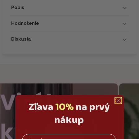
Popis
Hodnotenie
Diskusia
Zľava
10%
na prvý
nákup