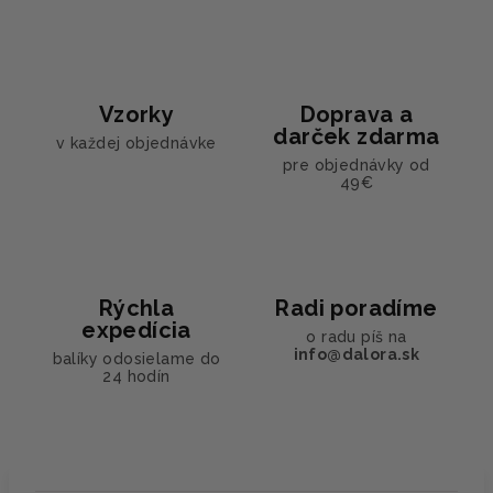
Vzorky
Doprava a
darček zdarma
v každej objednávke
pre objednávky od
49€
Rýchla
Radi poradíme
expedícia
o radu píš na
info@dalora.sk
balíky odosielame do
24 hodín