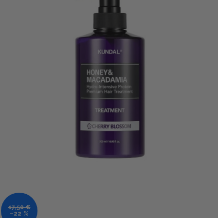
17,50 €
–22 %