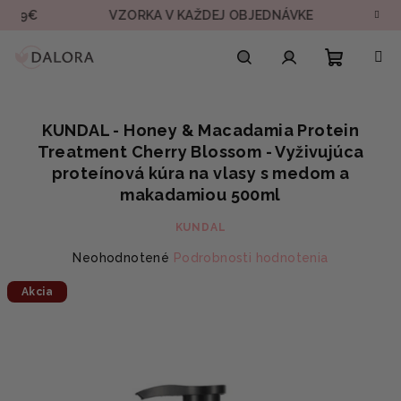
Prejsť
9€
VZORKA V KAŽDEJ OBJEDNÁVKE
RÝCHL
na
obsah
Nákupn
Hľadať
Prihlásenie
KUNDAL - Honey & Macadamia Protein
košík
Treatment Cherry Blossom - Vyživujúca
proteínová kúra na vlasy s medom a
makadamiou 500ml
KUNDAL
Priemerné
Neohodnotené
Podrobnosti hodnotenia
hodnotenie
Akcia
produktu
je
0,0
z
5
hviezdičiek.