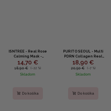
ISNTREE - Real Rose
PURITO SEOUL - Multi
Calming Mask -
PDRN Collagen Real
14,70 €
18,90 €
Upokojujúca ružová
Glow Mask - rozjasňujúca
maska s gélovou
peel-off maska s PDRN a
18,90 €
20,50 €
(–22 %)
(–7 %)
textúrou - 100 ml
kolagénom 100ml
Skladom
Skladom
Do košíka
Do košíka