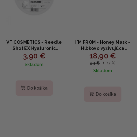
VT COSMETICS - Reedle
I'M FROM - Honey Mask -
Shot EX Hyaluronic
Hĺbkovo vyživujúca
3,90 €
18,90 €
Modeling Pack -
pleťová maska s medom
Silikónová maska
a propolisom 70ml
23 €
(–17 %)
Skladom
s kyselinou hyalurónovou
Skladom
25g
Do košíka
Do košíka