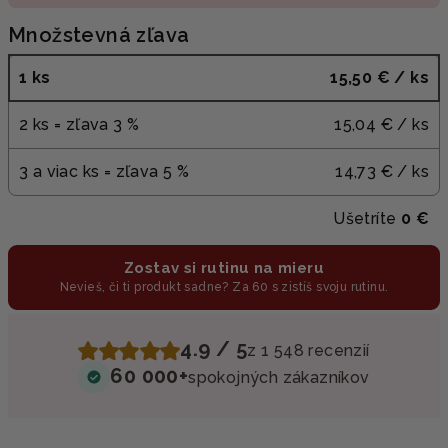
Množstevná zľava
1 ks
15,50 €
/ ks
2 ks = zľava 3 %
15,04 €
/ ks
3 a viac ks = zľava 5 %
14,73 €
/ ks
Ušetríte
0 €
Zostav si rutinu na mieru
Nevieš, či ti produkt sadne? Za 60 s zistíš svoju rutinu.
4.9 / 5
z 1 548 recenzií
60 000+
spokojných zákazníkov