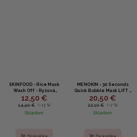
SKINFOOD - Rice Mask
MENOKIN - 30 Seconds
Wash Off - Ryžová
Quick Bubble Mask LIFT -
12,50 €
20,50 €
zmývateľná maska s
Liftingová bublinková
ryžovou vodou na
maska s niacínamidom a
14,40 €
22,10 €
(–13 %)
(–7 %)
čistenie pórov a
multi-hyaluronátmi 95ml
Skladom
Skladom
rozjasnenie 120g
Priemerné
Priemerné
hodnotenie
hodnotenie
produktu
produktu
Do košíka
Do košíka