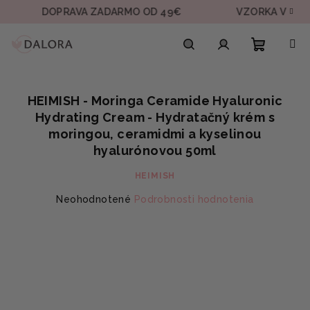
Prejsť
DOPRAVA ZADARMO OD 49€
VZORKA V KAŽDEJ O
na
obsah
Nákupn
Hľadať
Prihlásenie
HEIMISH - Moringa Ceramide Hyaluronic
košík
Hydrating Cream - Hydratačný krém s
moringou, ceramidmi a kyselinou
hyalurónovou 50ml
HEIMISH
Priemerné
Neohodnotené
Podrobnosti hodnotenia
hodnotenie
produktu
je
0,0
z
5
hviezdičiek.