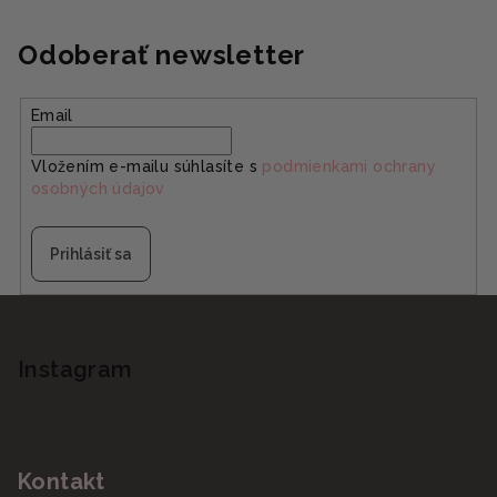
Odoberať newsletter
Email
Vložením e-mailu súhlasíte s
podmienkami ochrany
osobných údajov
Prihlásiť sa
Z
á
p
Instagram
ä
t
i
Kontakt
e