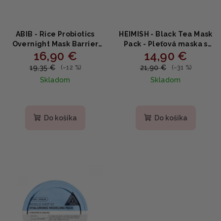
ABIB - Rice Probiotics
HEIMISH - Black Tea Mask
Overnight Mask Barrier
Pack - Pleťová maska s
16,90 €
14,90 €
Jelly 80ml
čiernym čajom 110ml
19,35 €
21,90 €
(–12 %)
(–31 %)
Skladom
Skladom
Priemerné
hodnotenie
produktu
Do košíka
Do košíka
je
5,0
z
5
hviezdičiek.