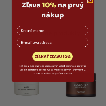
Zľava
10%
na prvý
produktu
Do košíka
je
Do košíka
5,0
nákup
z
5
hviezdičiek.
Podobné produkty
Email
ZÍSKAŤ ZĽAVU 10%
Prihlásením súhlasíte so spracovaním vašich osobných údajov za
účelom zasielania obchodných a marketingových informácií. Z
odberu sa môžete kedykoľvek odhlásiť