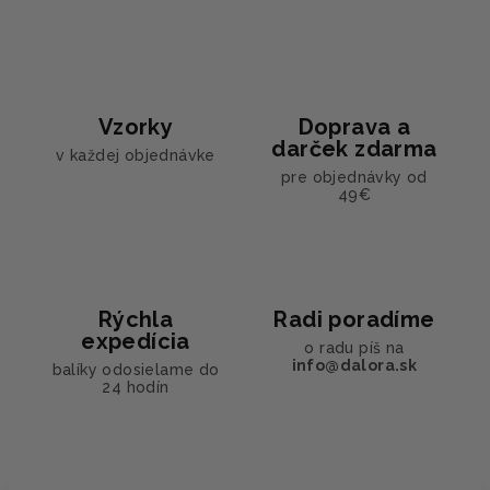
Vzorky
Doprava a
darček zdarma
v každej objednávke
pre objednávky od
49€
Rýchla
Radi poradíme
expedícia
o radu píš na
info@dalora.sk
balíky odosielame do
24 hodín