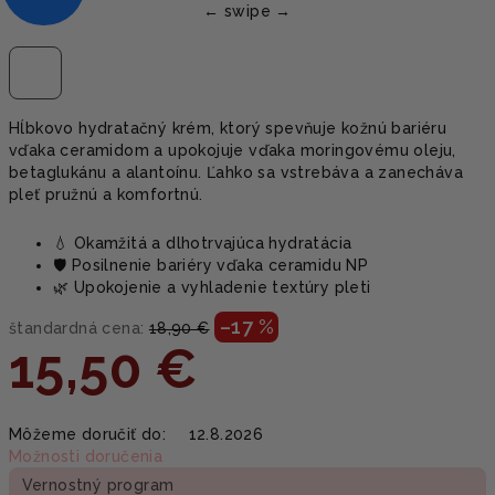
Hĺbkovo hydratačný krém, ktorý spevňuje kožnú bariéru
vďaka ceramidom a upokojuje vďaka moringovému oleju,
betaglukánu a alantoínu. Ľahko sa vstrebáva a zanecháva
pleť pružnú a komfortnú.
💧 Okamžitá a dlhotrvajúca hydratácia
🛡️ Posilnenie bariéry vďaka ceramidu NP
🌿 Upokojenie a vyhladenie textúry pleti
–17 %
štandardná cena:
18,90 €
15,50 €
Jednotková
Môžeme doručiť do:
12.8.2026
cena:
Možnosti doručenia
Vernostný program