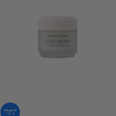
18,90 €
–17 %