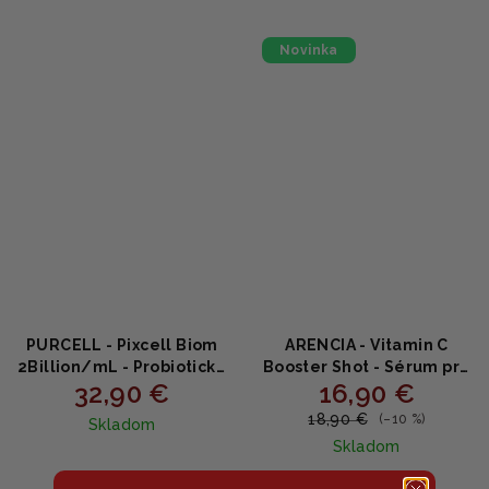
5,0
z
5
Novinka
hviezdičiek.
PURCELL - Pixcell Biom
ARENCIA - Vitamin C
2Billion/mL - Probiotické
Booster Shot - Sérum pre
32,90 €
16,90 €
sérum s Bifida a
zjednotenie tónu a
Lactobacillus 30ml
žiarivú pleť 30ml
18,90 €
(–10 %)
Skladom
Skladom
Priemerné
hodnotenie