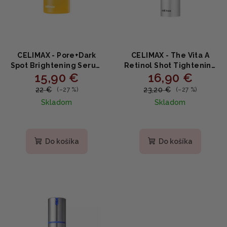
CELIMAX - Pore+Dark
CELIMAX - The Vita A
Spot Brightening Serum
Retinol Shot Tightening
15,90 €
16,90 €
- Rozjasňujúce sérum s
Serum - Spevňujúce
kyselinou tranexámovou
sérum s retinolom 0.1% a
22 €
23,20 €
(–27 %)
(–27 %)
30ml
peptidmi 30ml
Skladom
Skladom
Priemerné
hodnotenie
produktu
Do košíka
Do košíka
je
5,0
z
5
hviezdičiek.