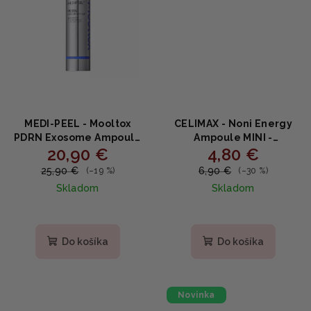
MEDI-PEEL - Mooltox
CELIMAX - Noni Energy
PDRN Exosome Ampoule
Ampoule MINI -
20,90 €
4,80 €
- Omladzujúce sérum s
Omladzujúce sérum s
exozómami a lososovou
extraktom noni 10ml
25,90 €
6,90 €
(–19 %)
(–30 %)
DNA 50ml
Skladom
Skladom
Priemerné
hodnotenie
produktu
Do košíka
Do košíka
je
5,0
z
5
Novinka
hviezdičiek.