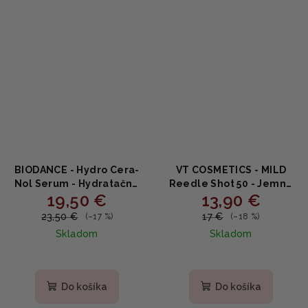
BIODANCE - Hydro Cera-
VT COSMETICS - MILD
Nol Serum - Hydratačné
Reedle Shot 50 - Jemné
19,50 €
13,90 €
sérum s ceramidmi,
booster sérum na textúru
panthenolom a kyselinou
a glow s niacínamidom a
23,50 €
17 €
(–17 %)
(–18 %)
hyalurónovou 30ml
centellou 30ml
Skladom
Skladom
Priemerné
hodnotenie
produktu
Do košíka
Do košíka
je