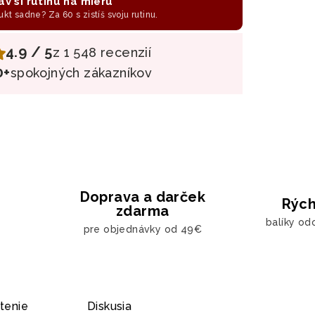
av si rutinu na mieru
ukt sadne? Za 60 s zistíš svoju rutinu.
4.9 / 5
z 1 548 recenzií
0+
spokojných zákazníkov
Doprava a darček
Rých
zdarma
balíky od
pre objednávky od 49€
tenie
Diskusia