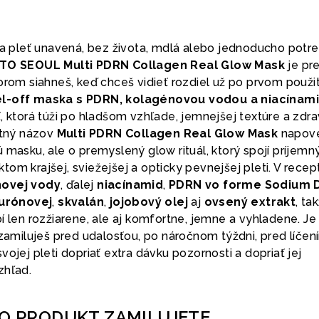
oja pleť unavená, bez života, mdlá alebo jednoducho potr
TO SEOUL Multi PDRN Collagen Real Glow Mask
je pr
orom siahneš, keď chceš vidieť rozdiel už po prvom použit
el-off maska s PDRN, kolagénovou vodou a niacína
, ktorá túži po hladšom vzhľade, jemnejšej textúre a zdr
otný názov
Multi PDRN Collagen Real Glow Mask
napov
 masku, ale o premyslený glow rituál, ktorý spojí príjemn
om krajšej, sviežejšej a opticky pevnejšej pleti. V recep
ovej vody
, ďalej
niacínamid
,
PDRN vo forme Sodium 
lurónovej
,
skvalán
,
jojobový olej
aj
ovsený extrakt
, ta
í len rozžiarene, ale aj komfortne, jemne a vyhladene. Je
 zamiluješ pred udalosťou, po náročnom týždni, pred líčen
vojej pleti dopriať extra dávku pozornosti a dopriať jej
zhľad.
TO PRODUKT ZAMILUJETE