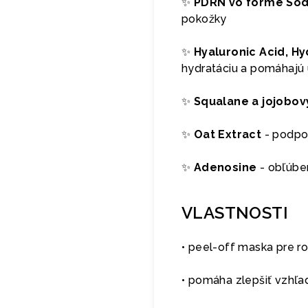
✨
PDRN vo forme So
pokožky
✨
Hyaluronic Acid, H
hydratáciu a pomáhajú 
✨
Squalane a jojobový
✨
Oat Extract
- podpor
✨
Adenosine
- obľúben
VLASTNOSTI
• peel-off maska pre ro
• pomáha zlepšiť vzhľad