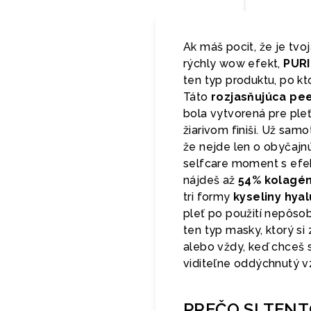
Ak máš pocit, že je tv
rýchly wow efekt,
PURI
ten typ produktu, po kt
Táto
rozjasňujúca pe
bola vytvorená pre pleť
žiarivom finiši. Už sam
že nejde len o obyčajnú
selfcare moment s efekt
nájdeš až
54% kolagén
tri formy
kyseliny hya
pleť po použití nepôsob
ten typ masky, ktorý si
alebo vždy, keď chceš s
viditeľne oddýchnutý v
PREČO SI TEN