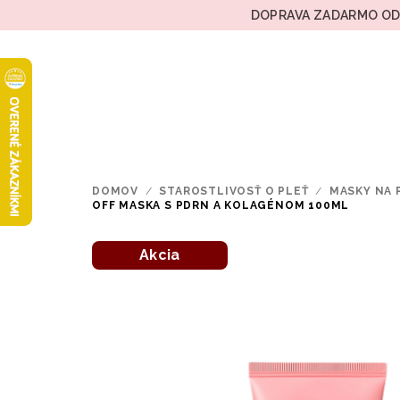
Prejsť
DOPRAVA ZADARMO OD 
na
obsah
DOMOV
/
STAROSTLIVOSŤ O PLEŤ
/
MASKY NA 
OFF MASKA S PDRN A KOLAGÉNOM 100ML
Akcia