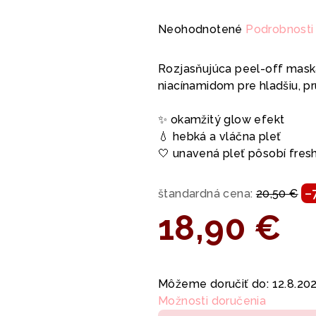
Priemerné
Neohodnotené
Podrobnosti
hodnotenie
produktu
Rozjasňujúca peel-off mas
je
niacínamidom pre hladšiu, pru
0,0
z
✨ okamžitý glow efekt
5
💧 hebká a vláčna pleť
hviezdičiek.
🤍 unavená pleť pôsobí fres
–
štandardná cena:
20,50 €
18,90 €
Jednotková
cena:
Môžeme doručiť do:
12.8.20
Možnosti doručenia