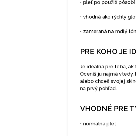
• pleť po použití pôsobí
• vhodná ako rýchly gl
• zameraná na mdlý tón
PRE KOHO JE I
Je ideálna pre teba, ak 
Oceníš ju najmä vtedy,
alebo chceš svojej ski
na prvý pohľad.
VHODNÉ PRE T
• normálna pleť