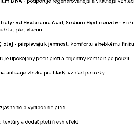
dium DNA
- podporuje regenerovanejší a vitálnejší vzhľad
ydrolyzed Hyaluronic Acid, Sodium Hyaluronate
- viaž
udržať pleť vláčnu
 olej
- prispievajú k jemnosti, komfortu a hebkému finiš
uje upokojený pocit pleti a príjemný komfort po použití
á anti-age zložka pre hladší vzhľad pokožky
zjasnenie a vyhladenie pleti
 textúry a dodať pleti fresh efekt