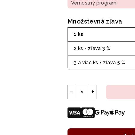
Vernostný program
Množstevná zľava
1 ks
2 ks = zľava 3 %
3 a viac ks = zľava 5 %
−
+