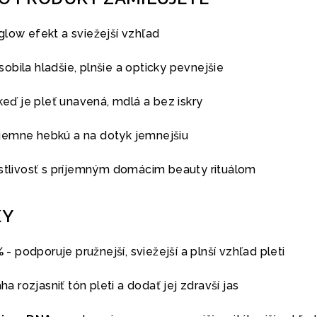
glow efekt a sviežejší vzhľad
bila hladšie, plnšie a opticky pevnejšie
 keď je pleť unavená, mdlá a bez iskry
jemne hebkú a na dotyk jemnejšiu
ostlivosť s príjemným domácim beauty rituálom
KY
%
- podporuje pružnejší, sviežejší a plnší vzhľad pleti
a rozjasniť tón pleti a dodať jej zdravší jas