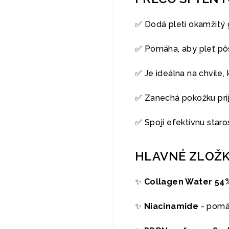
✅ Dodá pleti okamžitý 
✅ Pomáha, aby pleť pôso
✅ Je ideálna na chvíle,
✅ Zanechá pokožku prí
✅ Spojí efektívnu star
HLAVNÉ ZLOŽ
✨
Collagen Water 54
✨
Niacinamide
- pomáh