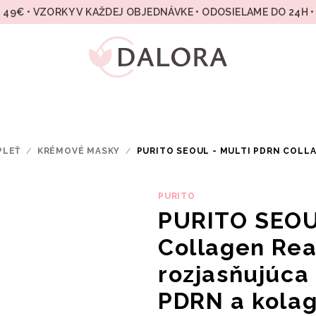
49€ • VZORKY V KAŽDEJ OBJEDNÁVKE • ODOSIELAME DO 24H 
PLEŤ
/
KRÉMOVÉ MASKY
/
PURITO SEOUL - MULTI PDRN COLL
PURITO
PURITO SEOU
Collagen Rea
rozjasňujúca
PDRN a kola