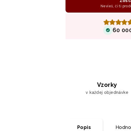
Zost
Nevieš, či ti prod
60 00
Vzorky
v každej objednávke
Popis
Hodno