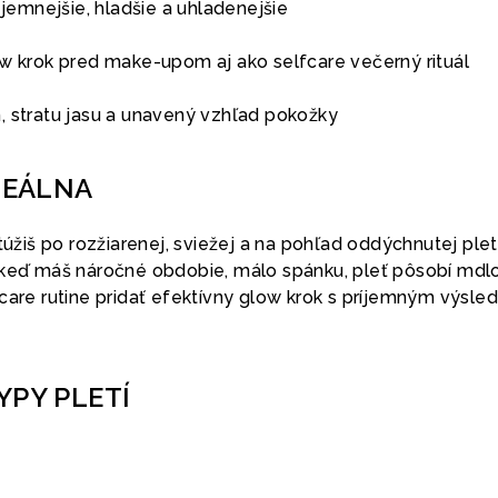
 jemnejšie, hladšie a uhladenejšie
ow krok pred make-upom aj ako selfcare večerný rituál
, stratu jasu a unavený vzhľad pokožky
DEÁLNA
túžiš po rozžiarenej, sviežej a na pohľad oddýchnutej pleti
 keď máš náročné obdobie, málo spánku, pleť pôsobí mdl
ncare rutine pridať efektívny glow krok s príjemným výsl
YPY PLETÍ