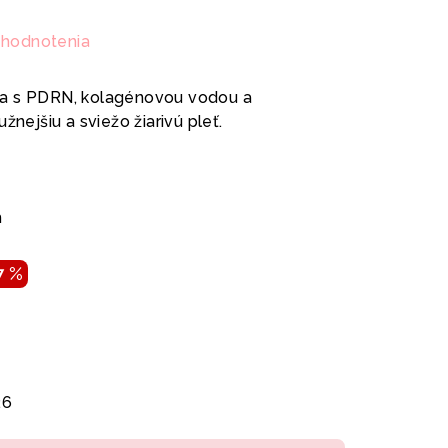
 hodnotenia
ka s PDRN, kolagénovou vodou a
žnejšiu a sviežo žiarivú pleť.
h
7 %
26