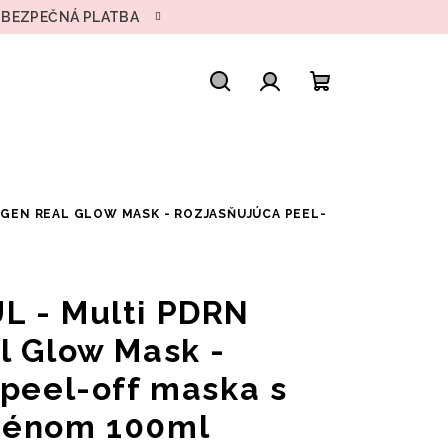
• BEZPEČNÁ PLATBA
Hľadať
Prihlásenie
Nákupný
košík
AGEN REAL GLOW MASK - ROZJASŇUJÚCA PEEL-
L - Multi PDRN
l Glow Mask -
 peel-off maska s
génom 100ml