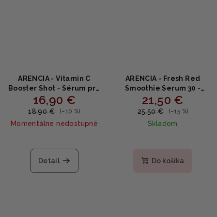
ARENCIA - Vitamin C
ARENCIA - Fresh Red
Booster Shot - Sérum pre
Smoothie Serum 30 -
16,90 €
21,50 €
zjednotenie tónu a
Revitalizačné červené
žiarivú pleť 30ml
smoothie sérum s
18,90 €
25,50 €
(–10 %)
(–15 %)
kolagénom a
Momentálne nedostupné
Skladom
niacínamidom 50 g
Priemerné
hodnotenie
produktu
Detail
Do košíka
je
5,0
z
5
hviezdičiek.