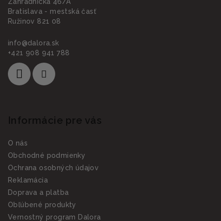
Záhradnícka 46/A
Bratislava - mestská časť
Ružinov 821 08
info
@
dalora.sk
+421 908 941 788
Informácie pre vás
O nás
Obchodné podmienky
Ochrana osobných údajov
Reklamácia
Doprava a platba
Obľúbené produkty
Vernostný program Dalora