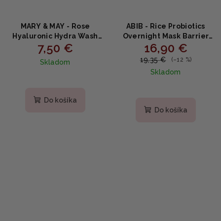
MARY & MAY - Rose
ABIB - Rice Probiotics
Hyaluronic Hydra Wash
Overnight Mask Barrier
7,50 €
16,90 €
off Pack - Hydratačná
Jelly 80ml
maska s extraktom z ruže
19,35 €
(–12 %)
Skladom
MINI 30g
Skladom
Priemerné
hodnotenie
Do košíka
produktu
Do košíka
je
5,0
z
5
hviezdičiek.