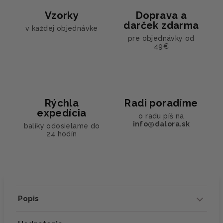
Vzorky
Doprava a
darček zdarma
v každej objednávke
pre objednávky od
49€
Rýchla
Radi poradíme
expedícia
o radu píš na
info@dalora.sk
balíky odosielame do
24 hodín
Popis