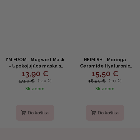
I'M FROM - Mugwort Mask
HEIMISH - Moringa
- Upokojujúca maska s
Ceramide Hyaluronic
13,90 €
15,50 €
palinou pre citlivú pleť
Hydrating Cream -
70g
Hydratačný krém s
17,50 €
18,90 €
(–20 %)
(–17 %)
moringou, ceramidmi a
Skladom
Skladom
kyselinou hyalurónovou
50ml
Do košíka
Do košíka