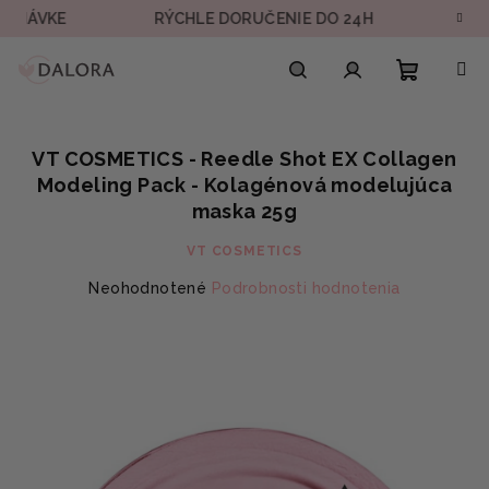
Prejsť
E
RÝCHLE DORUČENIE DO 24H
BEZPEČNÁ
na
obsah
Nákupn
Hľadať
Prihlásenie
VT COSMETICS - Reedle Shot EX Collagen
košík
Modeling Pack - Kolagénová modelujúca
maska 25g
VT COSMETICS
Priemerné
Neohodnotené
Podrobnosti hodnotenia
hodnotenie
produktu
je
0,0
z
5
hviezdičiek.