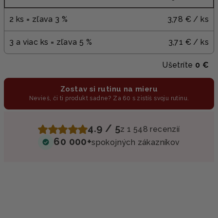
2 ks = zľava 3 %
3,78 €
/ ks
3 a viac ks = zľava 5 %
3,71 €
/ ks
Ušetríte
0 €
Zostav si rutinu na mieru
Nevieš, či ti produkt sadne? Za 60 s zistíš svoju rutinu.
4.9 / 5
z 1 548 recenzií
60 000+
spokojných zákazníkov