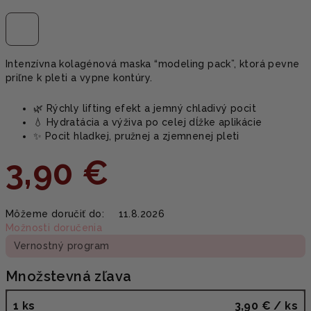
Intenzívna kolagénová maska “modeling pack”, ktorá pevne
priľne k pleti a vypne kontúry.
🌿 Rýchly lifting efekt a jemný chladivý pocit
💧 Hydratácia a výživa po celej dĺžke aplikácie
✨ Pocit hladkej, pružnej a zjemnenej pleti
3,90 €
Jednotková
Môžeme doručiť do:
11.8.2026
cena:
Možnosti doručenia
Vernostný program
Množstevná zľava
1 ks
3,90 €
/ ks