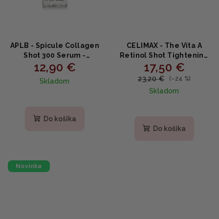
APLB - Spicule Collagen
CELIMAX - The Vita A
Shot 300 Serum ‑
Retinol Shot Tightening
12,90 €
17,50 €
Kolagénové sérum s
Serum - Spevňujúce
mikroihličkami 40 ml
sérum s retinolom 0.1% a
23,20 €
(–24 %)
Skladom
peptidmi 30ml
Skladom
Priemerné
hodnotenie
Do košíka
produktu
Do košíka
je
5,0
z
5
Novinka
hviezdičiek.