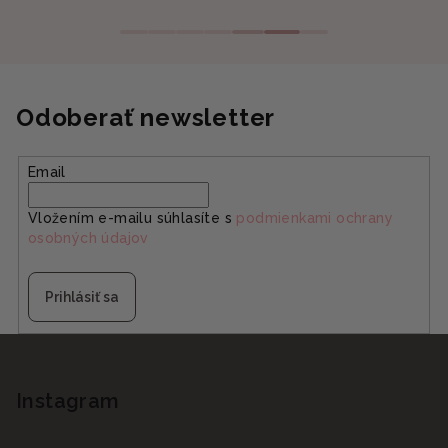
Odoberať newsletter
Email
Vložením e-mailu súhlasíte s
podmienkami ochrany
osobných údajov
Prihlásiť sa
Z
á
p
Instagram
ä