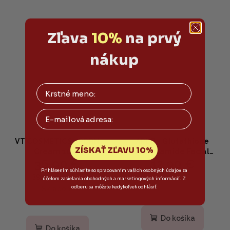
Zľava
10%
na prvý
nákup
Email
VT COSMETICS - PDRN
APLB - Glutathione
ZÍSKAŤ ZĽAVU 10%
Cream 100 -
Niacinamide Facial
36,90 €
12,90 €
Regeneračný krém s
Cream - Omladzujúci a
Prihlásením súhlasíte so spracovaním vašich osobných údajov za
PHYTO PDRN a
rozjasňujúci krém 55ml
39,90 €
(–7 %)
Skladom
účelom zasielania obchodných a marketingových informácií. Z
ceramidmi 50ml
odberu sa môžete kedykoľvek odhlásiť
Skladom
Priemerné
hodnotenie
produktu
Do košíka
je
Do košíka