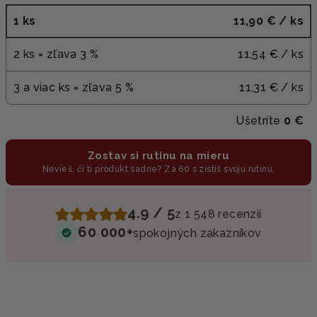
1 ks
11,90 €
/ ks
2 ks = zľava 3 %
11,54 €
/ ks
3 a viac ks = zľava 5 %
11,31 €
/ ks
Ušetríte
0 €
Zostav si rutinu na mieru
Nevieš, či ti produkt sadne? Za 60 s zistíš svoju rutinu.
4.9 / 5
z 1 548 recenzií
60 000+
spokojných zákazníkov