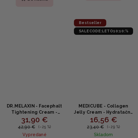
5,0
z
5
hviezdičiek.
Bestseller
SALECODE:LETO10:10:%
DR.MELAXIN - Facephalt
MEDICUBE - Collagen
Tightening Cream -
Jelly Cream - Hydratačný
31,90 €
16,56 €
Spevňujúci krém na pleť s
kolagénový krém s
calaminom,
morským proteínom 50ml
42,90 €
23,40 €
(–25 %)
(–29 %)
niacínamidom a bio-
Vypredané
Skladom
spikulami 50ml