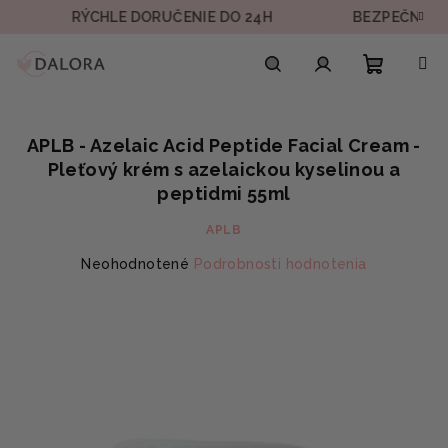
Prejsť
RÝCHLE DORUČENIE DO 24H
BEZPEČNÁ PLATBA
na
obsah
Nákupn
Hľadať
Prihlásenie
APLB - Azelaic Acid Peptide Facial Cream -
košík
Pleťový krém s azelaickou kyselinou a
peptidmi 55ml
APLB
Priemerné
Neohodnotené
Podrobnosti hodnotenia
hodnotenie
produktu
je
0,0
z
5
hviezdičiek.