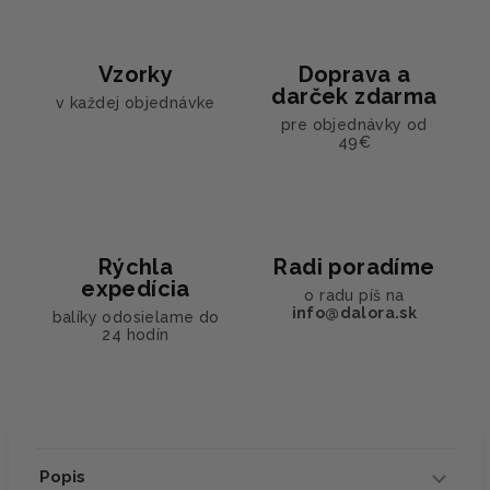
Vzorky
Doprava a
darček zdarma
v každej objednávke
pre objednávky od
49€
Rýchla
Radi poradíme
expedícia
o radu píš na
info@dalora.sk
balíky odosielame do
24 hodín
Popis