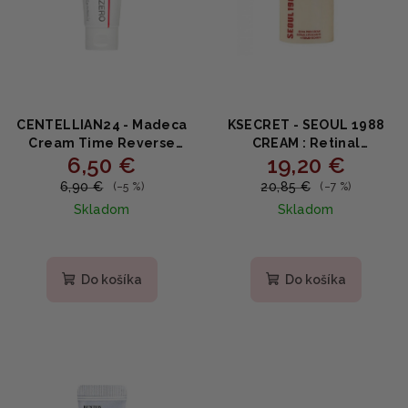
CENTELLIAN24 - Madeca
KSECRET - SEOUL 1988
Cream Time Reverse
CREAM : Retinal
6,50 €
19,20 €
Zero MINI - Omladzujúci
Liposome 1% +
krém s centellou a
Fermented Rice -
6,90 €
20,85 €
(–5 %)
(–7 %)
niacinamidom 15ml
Omladzujúci krém s
Skladom
Skladom
retinalom 50ml
Priemerné
hodnotenie
produktu
Do košíka
Do košíka
je
5,0
z
5
hviezdičiek.