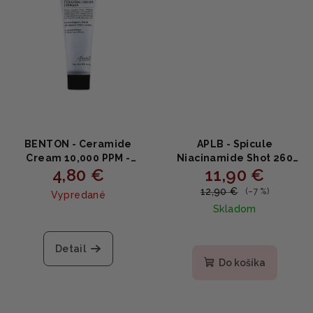
BENTON - Ceramide
APLB - Spicule
Cream 10,000 PPM -
Niacinamide Shot 260
4,80 €
11,90 €
Hydratačný krém s
Cream - Krém s
ceramidmi 12g
niacínamidom a
12,90 €
(–7 %)
Vypredané
extraktmi 55ml
Skladom
Detail
Do košíka