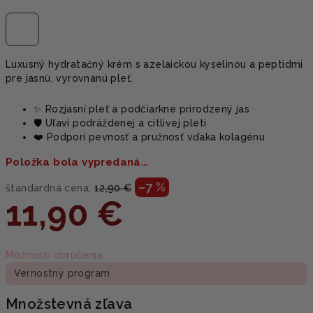
Luxusný hydratačný krém s azelaickou kyselinou a peptidmi
pre jasnú, vyrovnanú pleť.
✨ Rozjasní pleť a podčiarkne prirodzený jas
🛡️ Uľaví podráždenej a citlivej pleti
❤️ Podporí pevnosť a pružnosť vďaka kolagénu
Položka bola vypredaná…
–7 %
štandardná cena:
12,90 €
11,90 €
Jednotková
Možnosti doručenia
cena:
Vernostný program
Množstevná zľava