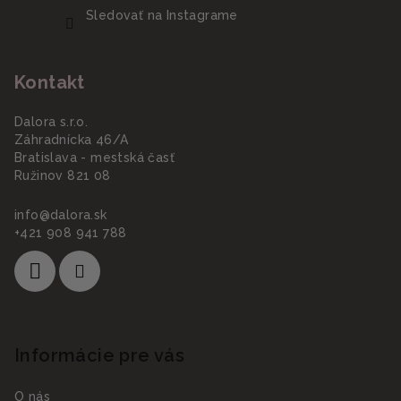
Sledovať na Instagrame
Kontakt
Dalora s.r.o.
Záhradnícka 46/A
Bratislava - mestská časť
Ružinov 821 08
info
@
dalora.sk
+421 908 941 788
Informácie pre vás
O nás