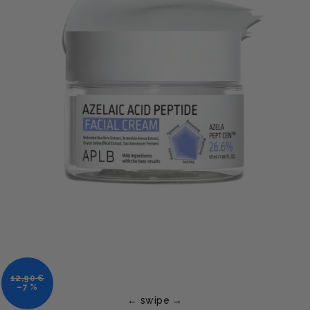
12,90 €
–7 %