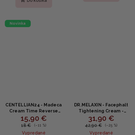
Do košíka
5,0
z
5
hviezdičiek.
Novinka
CENTELLIAN24 - Madeca
DR.MELAXIN - Facephalt
Cream Time Reverse
Tightening Cream -
15,90 €
31,90 €
Zero - Omladzujúci krém
Spevňujúci krém na pleť s
s centellou a
calaminom,
18 €
42,90 €
(–11 %)
(–25 %)
niacinamidom 80ml
niacínamidom a bio-
Vypredané
Vypredané
spikulami 50ml