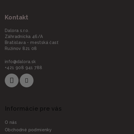
t
i
Kontakt
e
Dalora s.r.o.
Záhradnícka 46/A
Bratislava - mestská časť
Ružinov 821 08
info
@
dalora.sk
+421 908 941 788
Informácie pre vás
O nás
Obchodné podmienky