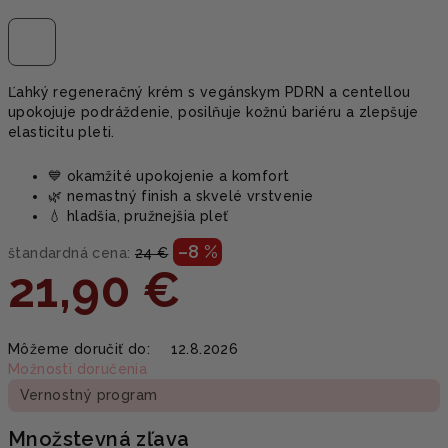
Ľahký regeneračný krém s vegánskym PDRN a centellou
upokojuje podráždenie, posilňuje kožnú bariéru a zlepšuje
elasticitu pleti.
💙 okamžité upokojenie a komfort
🌿 nemastný finish a skvelé vrstvenie
💧 hladšia, pružnejšia pleť
–8 %
štandardná cena:
24 €
21,90 €
Jednotková
Môžeme doručiť do:
12.8.2026
cena:
Možnosti doručenia
Vernostný program
Množstevná zľava