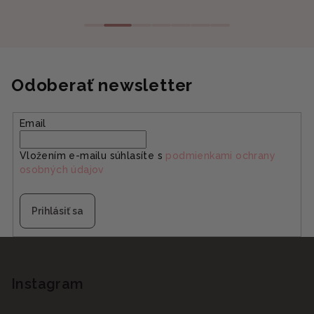
Odoberať newsletter
Email
Vložením e-mailu súhlasíte s
podmienkami ochrany
osobných údajov
Prihlásiť sa
Z
á
p
Instagram
ä