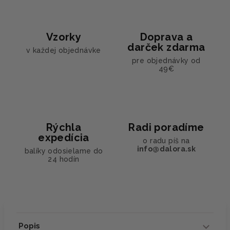
Vzorky
Doprava a
darček zdarma
v každej objednávke
pre objednávky od
49€
Rýchla
Radi poradíme
expedícia
o radu píš na
info@dalora.sk
balíky odosielame do
24 hodín
Popis