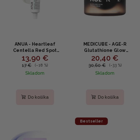
ANUA - Heartleaf
MEDICUBE - AGE-R
Centella Red Spot
Glutathione Glow
13,90 €
20,40 €
Cream - Krém na
Capsule Cream -
začervenanie s
Omladzujúci a
17 €
30,60 €
(–18 %)
(–33 %)
heartleaf a centellou
rozžiarujúci kapsulový
Skladom
Skladom
30g
krém s glutatiónom 50ml
Priemerné
hodnotenie
produktu
Do košíka
Do košíka
je
4,8
z
5
Bestseller
hviezdičiek.