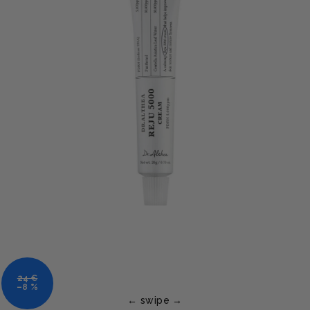
24 €
–8 %