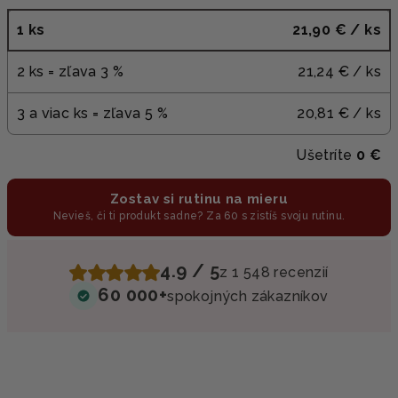
1 ks
21,90 €
/ ks
2 ks = zľava 3 %
21,24 €
/ ks
3 a viac ks = zľava 5 %
20,81 €
/ ks
Ušetríte
0 €
Zostav si rutinu na mieru
Nevieš, či ti produkt sadne? Za 60 s zistíš svoju rutinu.
4.9 / 5
z 1 548 recenzií
60 000+
spokojných zákazníkov