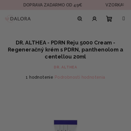
Prejsť
DOPRAVA ZADARMO OD 49€
VZORKA V KAŽDEJ
na
obsah
Nákupn
Hľadať
Prihlásenie
DR. ALTHEA - PDRN Reju 5000 Cream -
košík
Regeneračný krém s PDRN, panthenolom a
centellou 20ml
DR. ALTHEA
Priemerné
1 hodnotenie
Podrobnosti hodnotenia
hodnotenie
produktu
je
5,0
z
5
hviezdičiek.