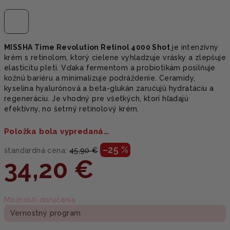
MISSHA Time Revolution Retinol 4000 Shot
je intenzívny
krém s retinolom, ktorý cielene vyhladzuje vrásky a zlepšuje
elasticitu pleti. Vďaka fermentom a probiotikám posilňuje
kožnú bariéru a minimalizuje podráždenie. Ceramidy,
kyselina hyalurónová a beta-glukán zaručujú hydratáciu a
regeneráciu. Je vhodný pre všetkých, ktorí hľadajú
efektívny, no šetrný retinolový krém.
Položka bola vypredaná…
–25 %
štandardná cena:
45,90 €
34,20 €
Jednotková
Možnosti doručenia
cena:
Vernostný program