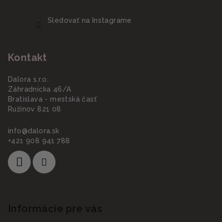
Sledovať na Instagrame
Kontakt
Dalora s.r.o.
Záhradnícka 46/A
Bratislava - mestská časť
Ružinov 821 08
info
@
dalora.sk
+421 908 941 788
Informácie pre vás