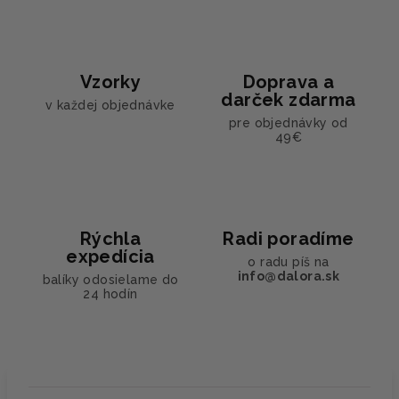
Vzorky
Doprava a
darček zdarma
v každej objednávke
pre objednávky od
49€
Rýchla
Radi poradíme
expedícia
o radu píš na
info@dalora.sk
balíky odosielame do
24 hodín