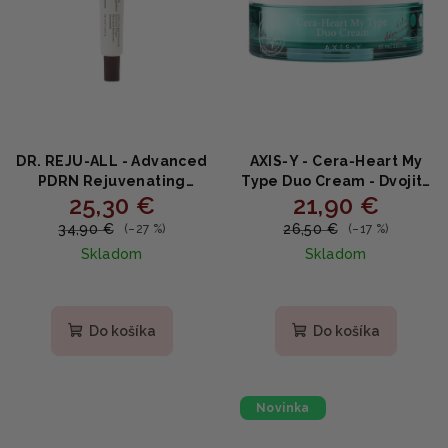
DR. REJU-ALL - Advanced
AXIS‑Y - Cera‑Heart My
PDRN Rejuvenating
Type Duo Cream - Dvojitý
25,30 €
21,90 €
Cream - Regeneračný
krém‑duo s ceramidmi a
krém s PDRN,
heartleaf 60ml
34,90 €
26,50 €
(–27 %)
(–17 %)
niacínamidom a
Skladom
Skladom
kolagénom 20ml
Priemerné
hodnotenie
produktu
Do košíka
Do košíka
je
4,8
z
5
Novinka
hviezdičiek.