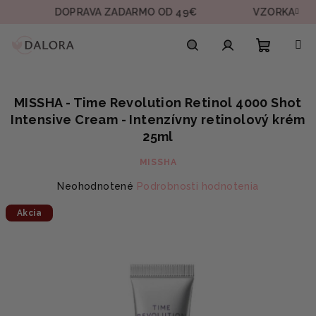
Prejsť
DOPRAVA ZADARMO OD 49€
VZORKA V KAŽDEJ
na
obsah
Nákupn
Hľadať
Prihlásenie
MISSHA - Time Revolution Retinol 4000 Shot
košík
Intensive Cream - Intenzívny retinolový krém
25ml
MISSHA
Priemerné
Neohodnotené
Podrobnosti hodnotenia
hodnotenie
Akcia
produktu
je
0,0
z
5
hviezdičiek.