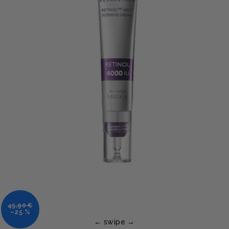
45,90 €
–25 %