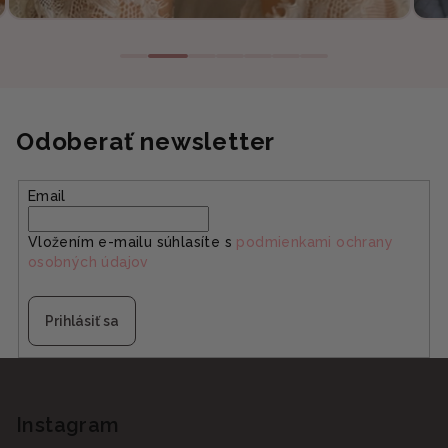
Odoberať newsletter
Email
Vložením e-mailu súhlasíte s
podmienkami ochrany
osobných údajov
Prihlásiť sa
Z
á
p
Instagram