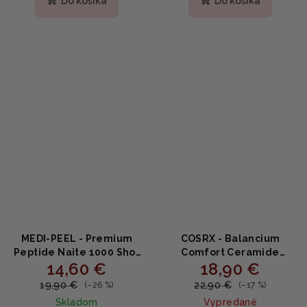
Do košíka
Do košíka
je
je
4,9
5,0
z
z
5
5
hviezdičiek.
hviezdičiek.
MEDI-PEEL - Premium
COSRX - Balancium
Peptide Naite 1000 Shot
Comfort Ceramide
14,60 €
18,90 €
Neck Stick - Spevňujúci
Cream - krém na
stick na krk a dekolt s
podráždenú pokožku 80g
19,90 €
22,90 €
(–26 %)
(–17 %)
peptidmi a spikulami 20g
Skladom
Vypredané