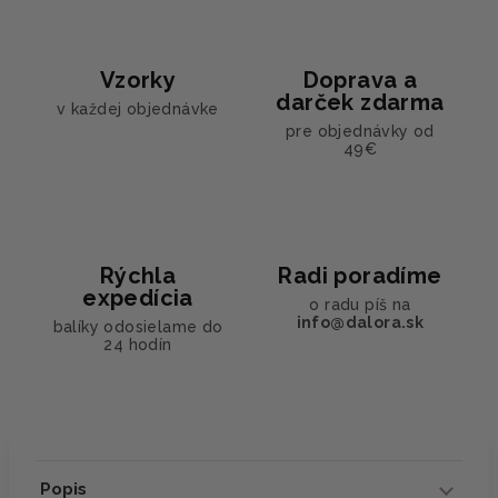
Vzorky
Doprava a
darček zdarma
v každej objednávke
pre objednávky od
49€
Rýchla
Radi poradíme
expedícia
o radu píš na
info@dalora.sk
balíky odosielame do
24 hodín
Popis