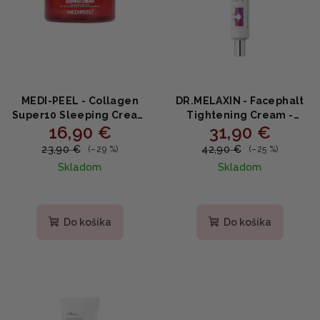
MEDI-PEEL - Collagen
DR.MELAXIN - Facephalt
Super10 Sleeping Cream
Tightening Cream -
16,90 €
31,90 €
- nočný krém proti
Spevňujúci krém na pleť s
vráskam 70ml
calaminom,
23,90 €
42,90 €
(–29 %)
(–25 %)
niacínamidom a bio-
Skladom
Skladom
spikulami 50ml
Priemerné
hodnotenie
produktu
Do košíka
Do košíka
je
4,8
z
5
hviezdičiek.