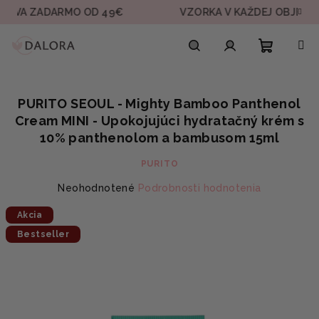
Prejsť
 ZADARMO OD 49€
VZORKA V KAŽDEJ OBJEDNÁVKE
na
obsah
Nákupn
Hľadať
Prihlásenie
PURITO SEOUL - Mighty Bamboo Panthenol
košík
Cream MINI - Upokojujúci hydratačný krém s
10% panthenolom a bambusom 15ml
PURITO
Priemerné
Neohodnotené
Podrobnosti hodnotenia
hodnotenie
Akcia
produktu
je
Bestseller
0,0
z
5
hviezdičiek.