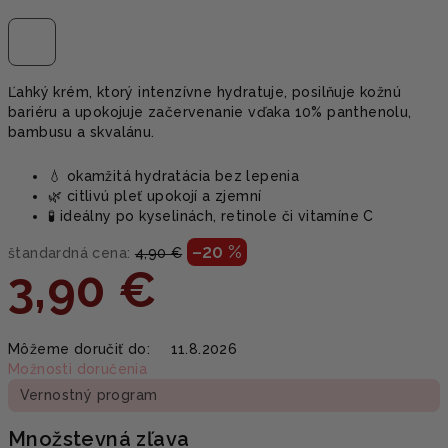
Ľahký krém, ktorý intenzívne hydratuje, posilňuje kožnú
bariéru a upokojuje začervenanie vďaka 10% panthenolu,
bambusu a skvalánu.
💧 okamžitá hydratácia bez lepenia
🌿 citlivú pleť upokojí a zjemní
🧪 ideálny po kyselinách, retinole či vitamíne C
–20 %
štandardná cena:
4,90 €
3,90 €
Jednotková
Môžeme doručiť do:
11.8.2026
cena:
Možnosti doručenia
Vernostný program
Množstevná zľava