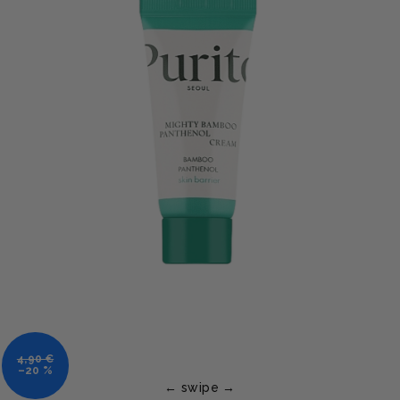
4,90 €
–20 %