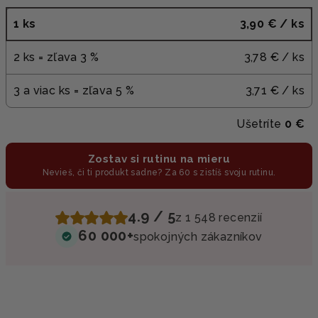
1 ks
3,90 €
/ ks
2 ks = zľava 3 %
3,78 €
/ ks
3 a viac ks = zľava 5 %
3,71 €
/ ks
Ušetríte
0 €
Zostav si rutinu na mieru
Nevieš, či ti produkt sadne? Za 60 s zistíš svoju rutinu.
4.9 / 5
z 1 548 recenzií
60 000+
spokojných zákazníkov