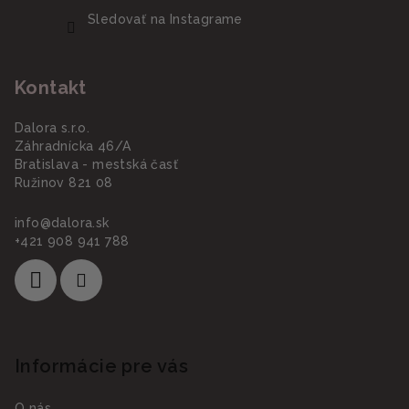
Sledovať na Instagrame
Kontakt
Dalora s.r.o.
Záhradnícka 46/A
Bratislava - mestská časť
Ružinov 821 08
info
@
dalora.sk
+421 908 941 788
Informácie pre vás
O nás