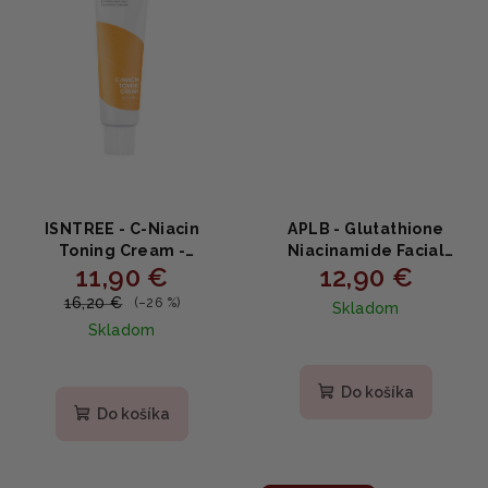
ISNTREE - C-Niacin
APLB - Glutathione
Toning Cream -
Niacinamide Facial
11,90 €
12,90 €
Rozjasňujúci pleťový
Cream - Omladzujúci a
krém s vitamínom C 50ml
rozjasňujúci krém 55ml
16,20 €
(–26 %)
Skladom
Skladom
Priemerné
hodnotenie
produktu
Do košíka
je
Do košíka
5,0
z
5