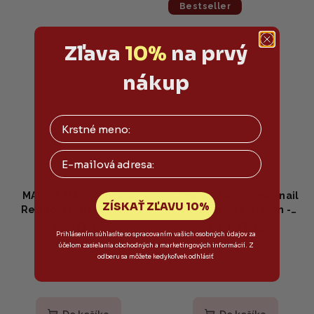
hviezdičiek.
Bestseller
Zľava
10%
na prvý
nákup
Email
MARY & MAY - Spicule
COSRX - Advanced Snail
ZÍSKAŤ ZĽAVU 10%
Retinol PDRN Cream -
92 All In One Cream -
8,50 €
13,50 €
Retinolový krém so
Regeneračný krém s
Prihlásením súhlasíte so spracovaním vašich osobných údajov za
spikulami a PDRN 15g
92 % slimačieho mucínu
14,80 €
17,90 €
(–42 %)
(–24 %)
účelom zasielania obchodných a marketingových informácií. Z
100ml
odberu sa môžete kedykoľvek odhlásiť
Skladom
Skladom
Priemerné
Priemerné
hodnotenie
hodnotenie
produktu
produktu