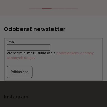
Odoberať newsletter
Email
Vložením e-mailu súhlasíte s
podmienkami ochrany
osobných údajov
Prihlásiť sa
Z
á
p
Instagram
ä