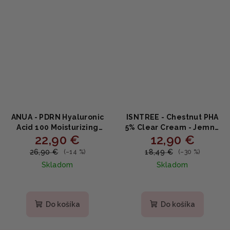
ANUA - PDRN Hyaluronic
ISNTREE - Chestnut PHA
Acid 100 Moisturizing
5% Clear Cream - Jemne
22,90 €
12,90 €
Cream - Hydratačný
exfoliačný hydratačný
krém s PDRN a kyselinou
krém 100ml
26,90 €
18,49 €
(–14 %)
(–30 %)
hyalurónovou 60ml
Skladom
Skladom
Priemerné
hodnotenie
produktu
Do košíka
Do košíka
je
5,0