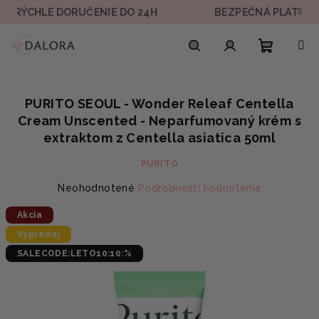
Prejsť
 DORUČENIE DO 24H
BEZPEČNÁ PLATBA
na
obsah
Nákupn
Hľadať
Prihlásenie
PURITO SEOUL - Wonder Releaf Centella
košík
Cream Unscented - Neparfumovaný krém s
extraktom z Centella asiatica 50ml
PURITO
Priemerné
Neohodnotené
Podrobnosti hodnotenia
hodnotenie
Akcia
produktu
je
Výpredaj
0,0
SALECODE:LETO10:10:%
z
5
hviezdičiek.