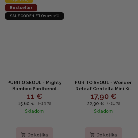
hviezdičiek.
Bestseller
SALECODE:LETO10:10:%
PURITO SEOUL - Mighty
PURITO SEOUL - Wonder
Bamboo Panthenol
Releaf Centella Mini Kit
11 €
17,90 €
Cleanser - Upokojujúca
Unscented -
čistiaca pena s
Neparfumovaný set na
15,60 €
22,90 €
(–29 %)
(–21 %)
bambusom a
pleť s Centellou (Sérum
Skladom
Skladom
panthenolom 150ml
15ml+Toner 30ml+Krém
15ml)
Priemerné
hodnotenie
produktu
Do košíka
Do košíka