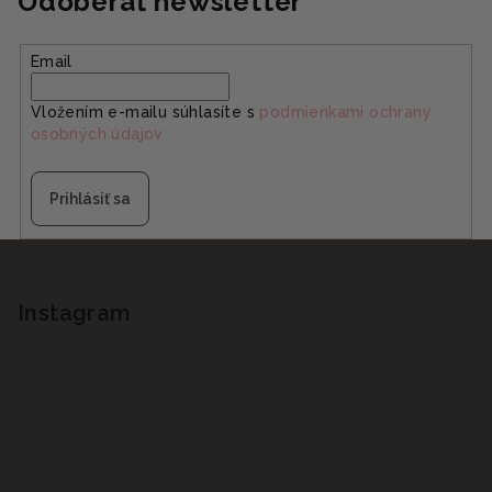
Odoberať newsletter
Email
Vložením e-mailu súhlasíte s
podmienkami ochrany
osobných údajov
Prihlásiť sa
Z
á
p
Instagram
ä
t
i
e