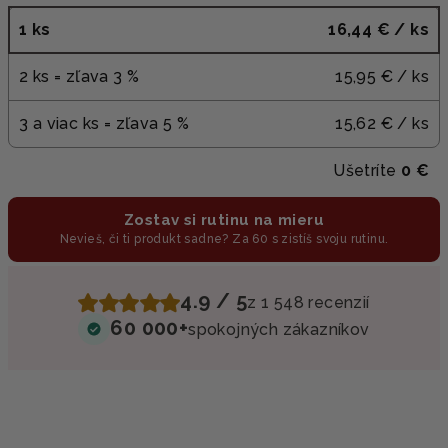
1 ks
16,44 €
/ ks
2 ks = zľava 3 %
15,95 €
/ ks
3 a viac ks = zľava 5 %
15,62 €
/ ks
Ušetríte
0 €
Zostav si rutinu na mieru
Nevieš, či ti produkt sadne? Za 60 s zistíš svoju rutinu.
4.9 / 5
z 1 548 recenzií
60 000+
spokojných zákazníkov