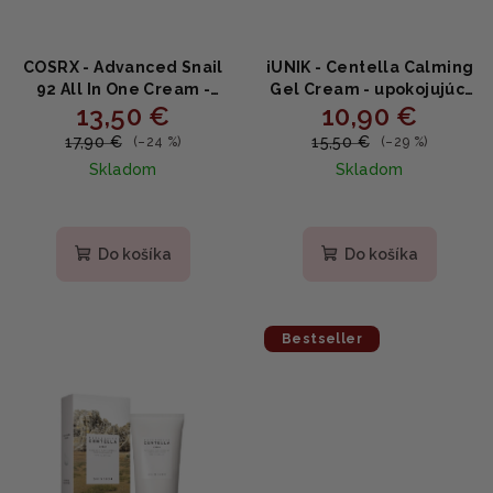
COSRX - Advanced Snail
iUNIK - Centella Calming
92 All In One Cream -
Gel Cream - upokojujúci
13,50 €
10,90 €
Regeneračný krém s
krém so centellou 60ml
92 % slimačieho mucínu
17,90 €
15,50 €
(–24 %)
(–29 %)
100ml
Skladom
Skladom
Priemerné
Priemerné
hodnotenie
hodnotenie
produktu
produktu
Do košíka
Do košíka
je
je
5,0
5,0
z
z
5
5
Bestseller
hviezdičiek.
hviezdičiek.