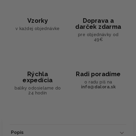
Vzorky
Doprava a
darček zdarma
v každej objednávke
pre objednávky od
49€
Rýchla
Radi poradíme
expedícia
o radu píš na
info@dalora.sk
balíky odosielame do
24 hodín
Popis