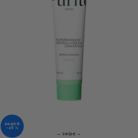
22,90 €
–28 %