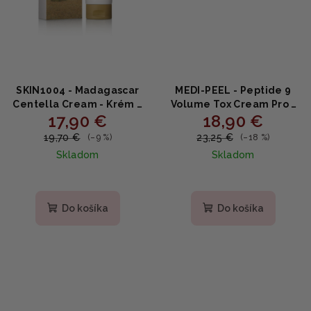
SKIN1004 - Madagascar
MEDI-PEEL - Peptide 9
Centella Cream - Krém z
Volume Tox Cream Pro -
17,90 €
18,90 €
čistej centella asiatica
omladzujúci krém s
75ml
peptidmi 50g
19,70 €
23,25 €
(–9 %)
(–18 %)
Skladom
Skladom
Priemerné
Priemerné
hodnotenie
hodnotenie
produktu
produktu
Do košíka
Do košíka
je
je
5,0
4,9
z
z
5
5
hviezdičiek.
hviezdičiek.