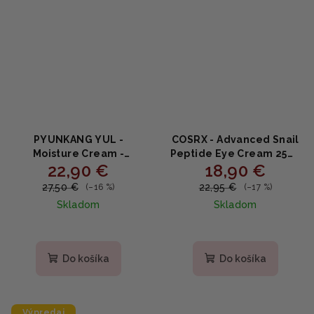
PYUNKANG YUL -
COSRX - Advanced Snail
Moisture Cream -
Peptide Eye Cream 25ml
22,90 €
18,90 €
Hydratačný krém s
- očný krém s peptidmi
extraktom Coptis
27,50 €
22,95 €
(–16 %)
(–17 %)
japonica a jojobovým
Skladom
Skladom
olejom 100ml
Priemerné
hodnotenie
produktu
Do košíka
Do košíka
je
4,9
z
5
Výpredaj