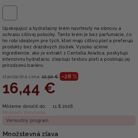
Upokojujúci a hydratačný krém navrhnutý na obnovu a
ochranu citlivej pokožky. Tento krém je bez parfumácie, čo
ho robí ideálnym pre tých, ktorí majú citlivú pleť a preferujú
produkty bez dráždivých zložiek. Vysoko účinné
ingrediencie, ako je extrakt z Centella Asiatica, poskytujú
intenzívnu hydratáciu, zlepšujú textúru pleti a posilňujú jej
prirodzenú bariéru.
–28 %
štandardná cena:
22,90 €
16,44 €
Jednotková
Môžeme doručiť do:
11.8.2026
cena:
Možnosti doručenia
Vernostný program
Množstevná zľava