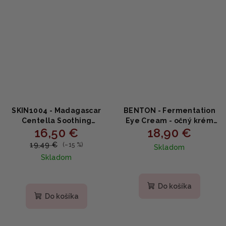
SKIN1004 - Madagascar
BENTON - Fermentation
Centella Soothing
Eye Cream - očný krém
16,50 €
18,90 €
Cream - Upokojujúci
proti vráskam 30g
krém 75ml
19,49 €
(–15 %)
Skladom
Skladom
Priemerné
Priemerné
hodnotenie
hodnotenie
produktu
Do košíka
produktu
je
Do košíka
je
5,0
5,0
z
z
5