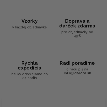
Vzorky
Doprava a
darček zdarma
v každej objednávke
pre objednávky od
49€
Rýchla
Radi poradíme
expedícia
o radu píš na
info@dalora.sk
balíky odosielame do
24 hodín