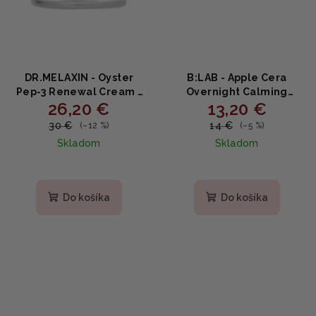
DR.MELAXIN - Oyster
B:LAB - Apple Cera
Pep-3 Renewal Cream -
Overnight Calming
26,20 €
13,20 €
Omladzujúci pleťový
Cream - Nočný
krém s peptidmi a
regeneračný pleťový
30 €
14 €
(–12 %)
(–5 %)
retinolom 50ml
krém s ceramidmi 50ml
Skladom
Skladom
Priemerné
hodnotenie
produktu
Do košíka
Do košíka
je
5,0
z
5
hviezdičiek.