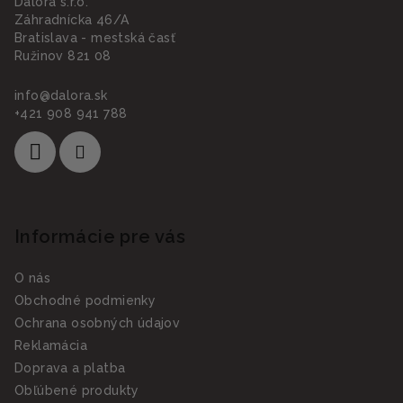
Dalora s.r.o.
Záhradnícka 46/A
Bratislava - mestská časť
Ružinov 821 08
info
@
dalora.sk
+421 908 941 788
Informácie pre vás
O nás
Obchodné podmienky
Ochrana osobných údajov
Reklamácia
Doprava a platba
Obľúbené produkty