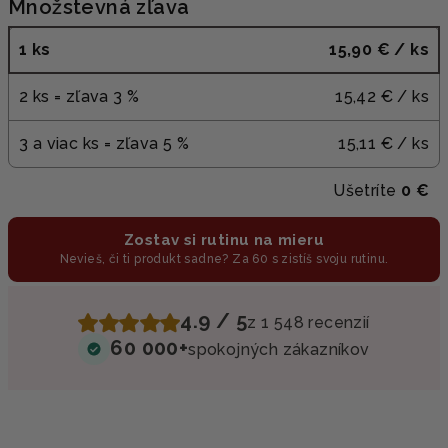
Množstevná zľava
1 ks
15,90 €
/ ks
2 ks = zľava 3 %
15,42 €
/ ks
3 a viac ks = zľava 5 %
15,11 €
/ ks
Ušetríte
0 €
Zostav si rutinu na mieru
Nevieš, či ti produkt sadne? Za 60 s zistíš svoju rutinu.
4.9 / 5
z 1 548 recenzií
60 000+
spokojných zákazníkov