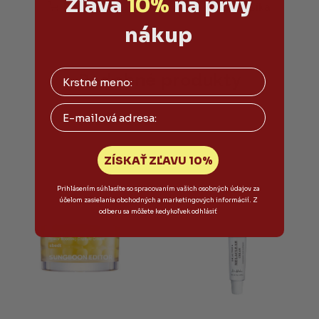
Zľava
10%
na prvý
produktu
Do košíka
Do košíka
je
nákup
4,9
z
5
hviezdičiek.
Podobné produkty
Email
ZÍSKAŤ ZĽAVU 10%
Prihlásením súhlasíte so spracovaním vašich osobných údajov za
účelom zasielania obchodných a marketingových informácií. Z
odberu sa môžete kedykoľvek odhlásiť