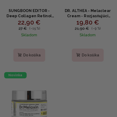
SUNGBOON EDITOR -
DR. ALTHEA - Melaclear
Deep Collagen Retinol
Cream - Rozjasňujúci
22,90 €
19,80 €
Power Boosting Capsule
krém proti pigmentovým
Cream - Spevňujúci
škvrnám s kyselinou
27 €
21,90 €
(–15 %)
(–9 %)
kapsulový krém s
tranexamovou a
Skladom
Skladom
retinolom a kolagénom
niacínamidom 20g
50ml
Priemerné
hodnotenie
produktu
Do košíka
Do košíka
je
5,0
z
5
Novinka
hviezdičiek.