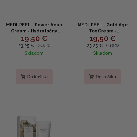
MEDI-PEEL - Power Aqua
MEDI-PEEL - Gold Age
Cream - Hydratačný
Tox Cream -
19,50 €
19,50 €
krém na tvár 50g
Protivráskový krém 50g
23,25 €
23,25 €
(–16 %)
(–16 %)
Skladom
Skladom
Priemerné
Priemerné
hodnotenie
hodnotenie
produktu
produktu
Do košíka
Do košíka
je
je
5,0
5,0
z
z
5
5
hviezdičiek.
hviezdičiek.