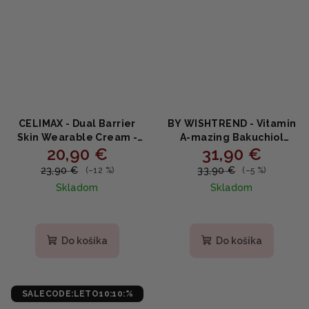
CELIMAX - Dual Barrier
BY WISHTREND - Vitamin
Skin Wearable Cream -
A-mazing Bakuchiol
20,90 €
31,90 €
Posilňujúci hydratačný
Night Cream - Nočný
krém 50ml
krém s bakuchiolom a
23,90 €
33,90 €
(–12 %)
(–5 %)
retinoidom 30ml
Skladom
Skladom
Priemerné
hodnotenie
produktu
Do košíka
Do košíka
je
5,0
z
5
SALECODE:LETO10:10:%
hviezdičiek.