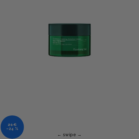
21 €
–24 %