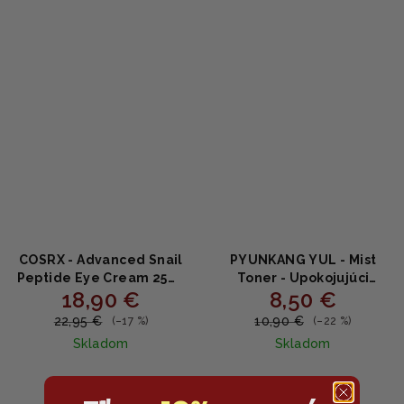
5
hviezdičiek.
hviezdičiek.
COSRX - Advanced Snail
PYUNKANG YUL - Mist
Peptide Eye Cream 25ml
Toner - Upokojujúci
18,90 €
8,50 €
- očný krém s peptidmi
hmlový toner s Coptis
japonica a kyselinou
22,95 €
10,90 €
(–17 %)
(–22 %)
hyalurónovou 100ml
Skladom
Skladom
Priemerné
hodnotenie