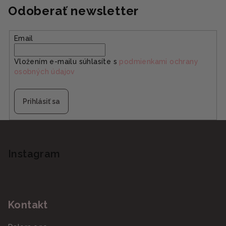
Odoberať newsletter
Email
Vložením e-mailu súhlasíte s
podmienkami ochrany
osobných údajov
Prihlásiť sa
Z
á
p
Instagram
ä
t
i
Kontakt
e