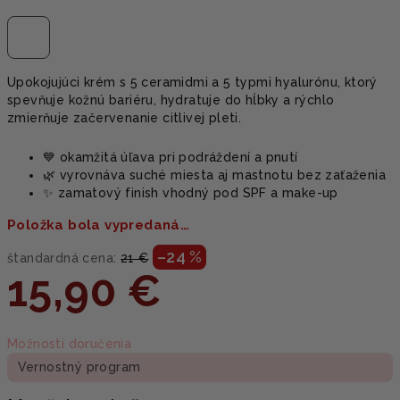
Upokojujúci krém s 5 ceramidmi a 5 typmi hyalurónu, ktorý
spevňuje kožnú bariéru, hydratuje do hĺbky a rýchlo
zmierňuje začervenanie citlivej pleti.
💙 okamžitá úľava pri podráždení a pnutí
🌿 vyrovnáva suché miesta aj mastnotu bez zaťaženia
✨ zamatový finish vhodný pod SPF a make-up
Položka bola vypredaná…
–24 %
štandardná cena:
21 €
15,90 €
Jednotková
Možnosti doručenia
cena:
Vernostný program