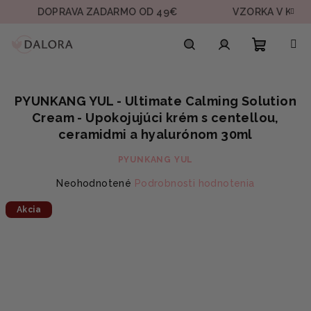
Prejsť
DOPRAVA ZADARMO OD 49€
VZORKA V KAŽDEJ OB
na
obsah
Nákupn
Hľadať
Prihlásenie
PYUNKANG YUL - Ultimate Calming Solution
košík
Cream - Upokojujúci krém s centellou,
ceramidmi a hyalurónom 30ml
PYUNKANG YUL
Priemerné
Neohodnotené
Podrobnosti hodnotenia
hodnotenie
Akcia
produktu
je
0,0
z
5
hviezdičiek.