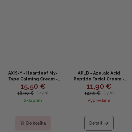
AXIS-Y - Heartleaf My-
APLB - Azelaic Acid
Type Calming Cream -
Peptide Facial Cream -
15,50 €
11,90 €
Upokojujúci gélový krém
Pleťový krém s
s heartleaf a centellou
azelaickou kyselinou a
18,90 €
12,90 €
(–17 %)
(–7 %)
60ml
peptidmi 55ml
Skladom
Vypredané
Priemerné
hodnotenie
produktu
Do košíka
Detail
je