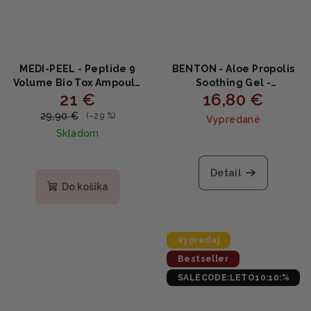
MEDI-PEEL - Peptide 9
BENTON - Aloe Propolis
Volume Bio Tox Ampoule
Soothing Gel -
21 €
16,80 €
Pro - Spevňujúce
Upokojujúci gél s aloe a
ampulové sérum s
propolisom 100ml
29,90 €
(–29 %)
Vypredané
peptidmi a vitamínom B3
Skladom
100ml
Priemerné
hodnotenie
Detail
produktu
Do košíka
je
4,9
z
5
Výpredaj
hviezdičiek.
Bestseller
SALECODE:LETO10:10:%