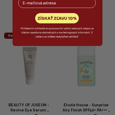
Podobné produkty
ZÍSKAŤ ZĽAVU 10%
Prihlásením súhlasíte so spracovaním vašich osobných údajov za
účelom zasielania obchodných a marketingových informácií. Z
Bestseller
odberu sa môžete kedykoľvek odhlásiť
BEAUTY OF JOSEON -
Etude House - Sunprise
Revive Eye Serum:
Airy Finish SPF50+ PA+++ -