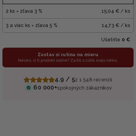
2 ks = zľava 3 %
15,04 €
/ ks
3 a viac ks = zľava 5 %
14,73 €
/ ks
Ušetríte
0 €
Zostav si rutinu na mieru
Nevieš, či ti produkt sadne? Za 60 s zistíš svoju rutinu.
4.9 / 5
z 1 548 recenzií
60 000+
spokojných zákazníkov