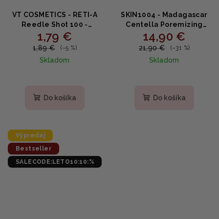
VT COSMETICS - RETI-A
SKIN1004 - Madagascar
Reedle Shot 100 -
Centella Poremizing
1,79 €
14,90 €
Retinolový rozjasňujúci
Quick Clay Stick Mask -
booster 2ml (VZORKA)
Rýchla čistiaca ílová
1,89 €
21,90 €
(–5 %)
(–31 %)
tyčinka na póry s
Skladom
Skladom
centellou 27g
Priemerné
hodnotenie
produktu
Do košíka
Do košíka
je
5,0
z
5
Výpredaj
hviezdičiek.
Bestseller
SALECODE:LETO10:10:%