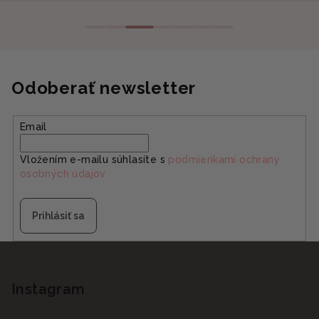
Odoberať newsletter
Email
Vložením e-mailu súhlasíte s
podmienkami ochrany
osobných údajov
Prihlásiť sa
Z
á
p
Instagram
ä