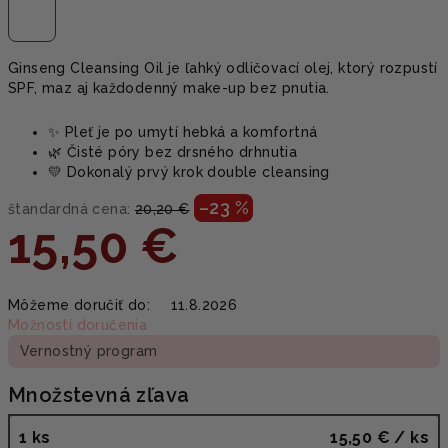
Ginseng Cleansing Oil je ľahký odličovací olej, ktorý rozpustí
SPF, maz aj každodenný make-up bez pnutia.
✨ Pleť je po umytí hebká a komfortná
🌿 Čisté póry bez drsného drhnutia
💛 Dokonalý prvý krok double cleansing
–23 %
štandardná cena:
20,20 €
15,50 €
Jednotková
Môžeme doručiť do:
11.8.2026
cena:
Možnosti doručenia
Vernostný program
Množstevná zľava
1 ks
15,50 €
/ ks