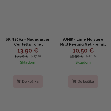
SKIN1004 - Madagascar
iUNIK - Lime Moisture
Centella Tone
Mild Peeling Gel - jemný
13,90 €
10,50 €
Brightening Cleansing
hydratačný peeling
Gel Foam - Rozjasňujúci
120ml
16,80 €
12,90 €
(–17 %)
(–18 %)
čistiaci gél 125ml
Skladom
Skladom
Do košíka
Do košíka