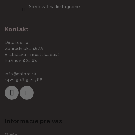
Sledovať na Instagrame
Kontakt
Dalora s.r.o.
Záhradnícka 46/A
Bratislava - mestská časť
Ružinov 821 08
info
@
dalora.sk
+421 908 941 788
Informácie pre vás