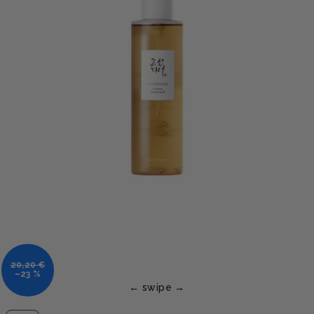
20,20 €
–23 %