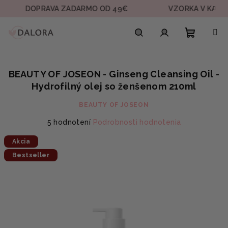
Prejsť
DOPRAVA ZADARMO OD 49€
VZORKA V KAŽDEJ O
na
obsah
Nákupn
Hľadať
Prihlásenie
BEAUTY OF JOSEON - Ginseng Cleansing Oil -
košík
Hydrofilný olej so ženšenom 210ml
BEAUTY OF JOSEON
Priemerné
5 hodnotení
Podrobnosti hodnotenia
hodnotenie
Akcia
produktu
je
Bestseller
5,0
z
5
hviezdičiek.