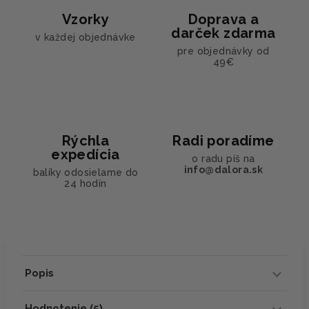
Vzorky
Doprava a
darček zdarma
v každej objednávke
pre objednávky od
49€
Rýchla
Radi poradíme
expedícia
o radu píš na
info@dalora.sk
balíky odosielame do
24 hodín
Popis
Hodnotenie (5)