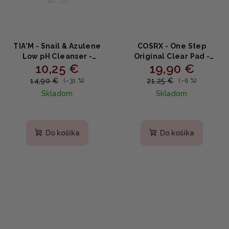
TIA'M - Snail & Azulene
COSRX - One Step
Low pH Cleanser -
Original Clear Pad -
10,25 €
19,90 €
Čistiaci gél s nízkym PH
čistiace tampóny na pleť
200ml
70ks
14,90 €
21,25 €
(–31 %)
(–6 %)
Skladom
Skladom
Priemerné
hodnotenie
produktu
Do košíka
Do košíka
je
5,0
z
5
hviezdičiek.