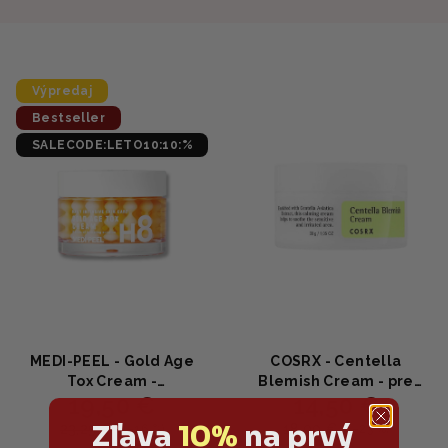
Výpredaj
Bestseller
SALECODE:LETO10:10:%
MEDI-PEEL - Gold Age
COSRX - Centella
Tox Cream -
Blemish Cream - pre
19,50 €
14,50 €
Protivráskový krém 50g
podráždenú a aknóznu
pokožku 30ml
Zľava
10%
na prvý
23,25 €
18,90 €
(–16 %)
(–23 %)