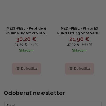
MEDI-PEEL - Peptide 9
MEDI-PEEL - Phyto EX
Volume Biotox Pro Glow
PDRN Lifting Shot Serum
30,20 €
21,90 €
Wrapping Mask -
- Liftingové sérum s
Liftingová maska na tvár
PDRN, peptidmi a
31,50 €
27,90 €
(–4 %)
(–21 %)
s peptidmi 70ml
niacínamidom 50ml
Skladom
Skladom
Priemerné
Priemerné
hodnotenie
hodnotenie
produktu
produktu
Do košíka
Do košíka
je
je
5,0
3,5
z
z
5
5
hviezdičiek.
hviezdičiek.
Odoberať newsletter
Email