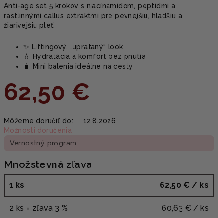
Anti-age set 5 krokov s niacínamidom, peptidmi a
rastlinnými callus extraktmi pre pevnejšiu, hladšiu a
žiarivejšiu pleť.
✨ Liftingový, „uprataný“ look
💧 Hydratácia a komfort bez pnutia
🧳 Mini balenia ideálne na cesty
62,50 €
Jednotková
Môžeme doručiť do:
12.8.2026
cena:
Možnosti doručenia
Vernostný program
Množstevná zľava
1 ks
62,50 €
/ ks
2 ks = zľava 3 %
60,63 €
/ ks