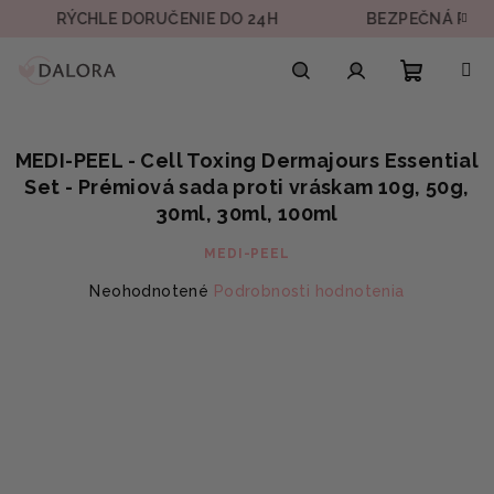
Prejsť
RÝCHLE DORUČENIE DO 24H
BEZPEČNÁ PLATBA
na
obsah
Nákupn
Hľadať
Prihlásenie
MEDI-PEEL - Cell Toxing Dermajours Essential
košík
Set - Prémiová sada proti vráskam 10g, 50g,
30ml, 30ml, 100ml
MEDI-PEEL
Priemerné
Neohodnotené
Podrobnosti hodnotenia
hodnotenie
produktu
je
0,0
z
5
hviezdičiek.