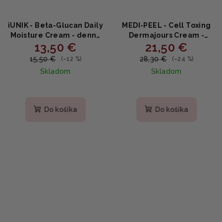
iUNIK - Beta-Glucan Daily
MEDI-PEEL - Cell Toxing
Moisture Cream - denný
Dermajours Cream -
13,50 €
21,50 €
hydratačný krém s
omladzujúci krém 50g
betaglukánom 60ml
15,50 €
28,30 €
(–12 %)
(–24 %)
Skladom
Skladom
Priemerné
Priemerné
hodnotenie
hodnotenie
produktu
produktu
Do košíka
Do košíka
je
je
5,0
5,0
z
z
5
5
hviezdičiek.
hviezdičiek.