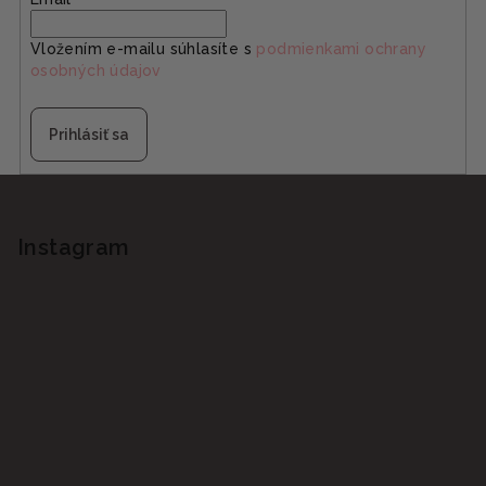
Vložením e-mailu súhlasíte s
podmienkami ochrany
osobných údajov
Prihlásiť sa
Z
á
p
Instagram
ä
t
i
e