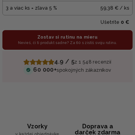
3 a viac ks = zľava 5 %
59,38 €
/ ks
Ušetríte
0 €
Zostav si rutinu na mieru
Nevieš, či ti produkt sadne? Za 60 s zistíš svoju rutinu.
4.9 / 5
z 1 548 recenzií
60 000+
spokojných zákazníkov
Vzorky
Doprava a
darček zdarma
v každej objednávke