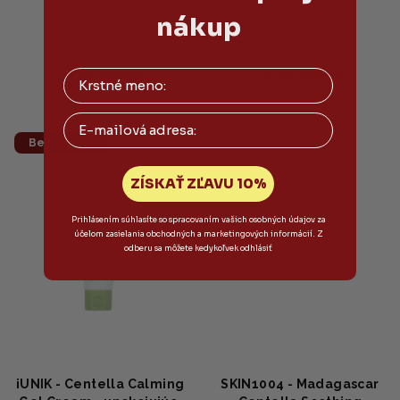
Skladom
Skladom
nákup
Priemerné
Priemerné
hodnotenie
hodnotenie
produktu
produktu
Do košíka
Do košíka
je
je
5,0
5,0
Email
z
z
5
5
Bestseller
hviezdičiek.
hviezdičiek.
ZÍSKAŤ ZĽAVU 10%
Prihlásením súhlasíte so spracovaním vašich osobných údajov za
účelom zasielania obchodných a marketingových informácií. Z
odberu sa môžete kedykoľvek odhlásiť
iUNIK - Centella Calming
SKIN1004 - Madagascar