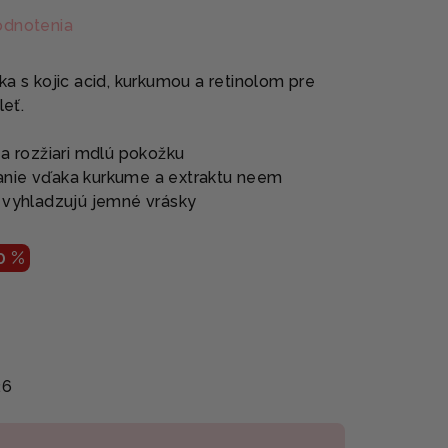
odnotenia
a s kojic acid, kurkumou a retinolom pre
leť.
 a rozžiari mdlú pokožku
anie vďaka kurkume a extraktu neem
id vyhladzujú jemné vrásky
0 %
26