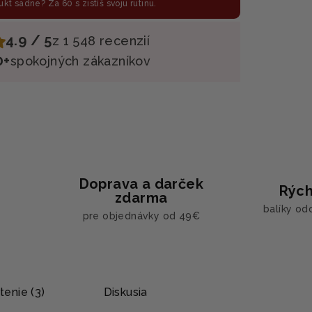
ukt sadne? Za 60 s zistíš svoju rutinu.
4.9 / 5
z 1 548 recenzií
0+
spokojných zákazníkov
Doprava a darček
Rých
zdarma
balíky od
pre objednávky od 49€
enie (3)
Diskusia