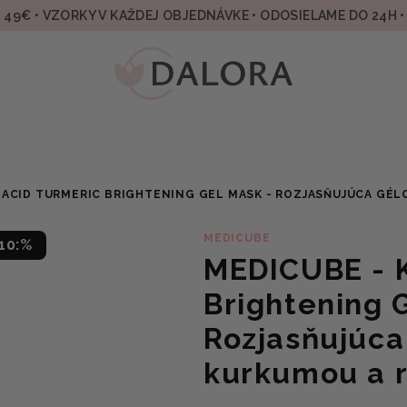
49€ • VZORKY V KAŽDEJ OBJEDNÁVKE • ODOSIELAME DO 24H 
C ACID TURMERIC BRIGHTENING GEL MASK - ROZJASŇUJÚCA GÉ
MEDICUBE
10:%
MEDICUBE - K
Brightening 
Rozjasňujúca
kurkumou a r