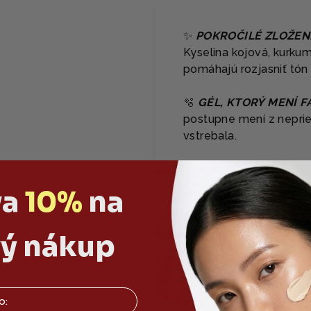
✨
POKROČILÉ ZLOŽENI
Kyselina kojová, kurkum
pomáhajú rozjasniť tón 
🫧
GÉL, KTORÝ MENÍ F
postupne mení z neprieh
vstrebala.
💧
VIDITEĽNÁ HYDRATÁ
testovania: +32,2 % zlep
va
10%
na
jednom použití a +74,5 
testované: „Global Derm
ý nákup
môžu líšiť.)
🕒
JEDNODUCHÉ POUŽI
sérum. 2) Odstráňte och
hodinách alebo vtedy, 