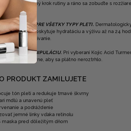
 noc ako posledný krok rutiny a ráno sa zobuďte s rozžiar
AROSTLIVOSŤ PRE VŠETKY TYPY PLETI.
Dermatologick
elých farbív poskytuje hydratáciu a výživu až na 24 hodí
každodenné používanie.
BEZPEČNÚ MANIPULÁCIU.
Pri vyberaní Kojic Acid Turmer
postupujte opatrne, aby sa plátno neroztrhlo.
TO PRODUKT ZAMILUJETE
cuje tón pleti a redukuje tmavé škvrny
ari mdlú a unavenú pleť
rvenanie a podráždenie
vať jemné linky vďaka retinolu
S maska pred dôležitým dňom