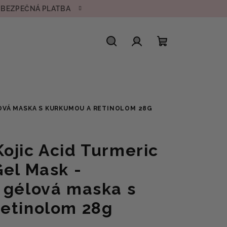
• BEZPEČNÁ PLATBA
Hľadať
Prihlásenie
Nákupný
košík
LOVÁ MASKA S KURKUMOU A RETINOLOM 28G
ojic Acid Turmeric
Gel Mask -
 gélová maska s
etinolom 28g