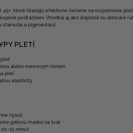
 45+, ktoré hľadajú efektívne riešenie na rozjasnenie pleti
kojenie podráždení. Vhodná aj ako doplnok ku skincare ru
starnutia a pigmentácií.
YPY PLETÍ
pleť
áciou alebo nerovným tónom
na pleť
atou elasticity
jemne vysuš
merne gélovú masku na tvár
ť 10–15 minút