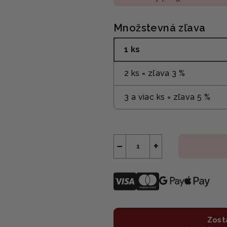
Množstevná zľava
1 ks
2 ks = zľava 3 %
3 a viac ks = zľava 5 %
−
+
Zost