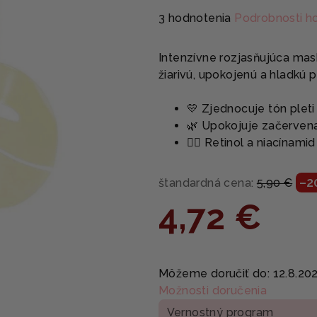
Priemerné
3 hodnotenia
Podrobnosti h
hodnotenie
produktu
Intenzívne rozjasňujúca mask
je
žiarivú, upokojenú a hladkú p
5,0
z
💛 Zjednocuje tón pleti
5
🌿 Upokojuje začerven
hviezdičiek.
🧖‍♀️ Retinol a niacínam
–2
štandardná cena:
5,90 €
4,72 €
Jednotková
cena:
Môžeme doručiť do:
12.8.20
Možnosti doručenia
Vernostný program