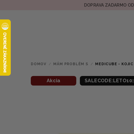
Prejsť
DOPRAVA ZADARMO OD 
na
obsah
DOMOV
/
MÁM PROBLÉM S
/
MEDICUBE - KOJI
Akcia
SALECODE:LETO10: