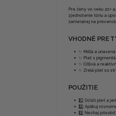
Pre ženy vo veku 20+ až
zjednotenie tónu a upo
zameranej na prevenciu 
VHODNÉ PRE T
✨ Mdlá a unavená 
✨ Pleť s pigment
✨ Citlivá a reaktív
✨ Zrelá pleť so str
POUŽITIE
1️⃣ Očisti pleť a 
2️⃣ Aplikuj rovno
3️⃣ Nechaj pôsobi