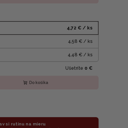
4,72 €
/ ks
4,58 €
/ ks
4,48 €
/ ks
Ušetríte
0 €
Do košíka
av si rutinu na mieru