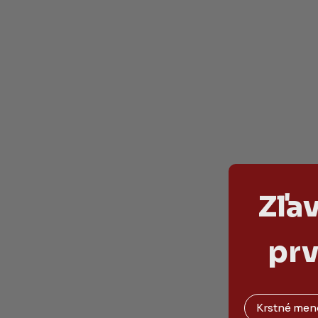
Zľa
prv