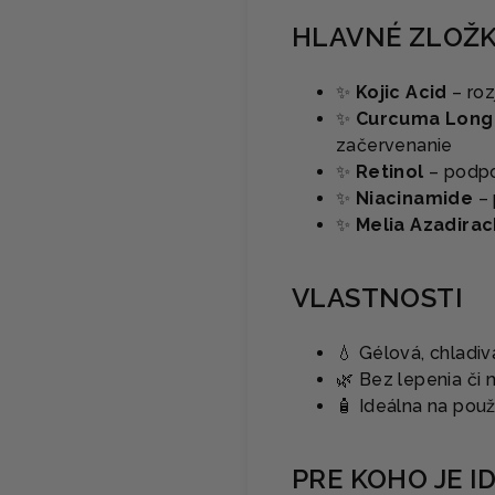
HLAVNÉ ZLOŽ
✨
Kojic Acid
– roz
✨
Curcuma Longa
začervenanie
✨
Retinol
– podpo
✨
Niacinamide
– 
✨
Melia Azadira
VLASTNOSTI
💧 Gélová, chladiv
🌿 Bez lepenia či 
🧴 Ideálna na pou
PRE KOHO JE I