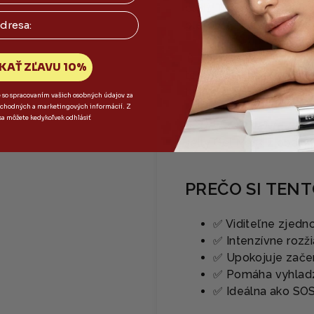
pleti.
Tip:
Použite ju na
pleťou.
🧴
NÍZKO DRÁŽDIVÁ ST
KAŤ ZĽAVU 10%
testovaná maska bez um
takže je vhodná aj na 
e so spracovaním vašich osobných údajov za
bchodných a marketingových informácií. Z
sa môžete kedykoľvek odhlásiť
⚠️
UPOZORNENIE PRE 
Jelly Gel Mask z obalu 
PREČO SI TEN
✅ Viditeľne zjedno
✅ Intenzívne rozži
✅ Upokojuje zače
✅ Pomáha vyhladzo
✅ Ideálna ako SO