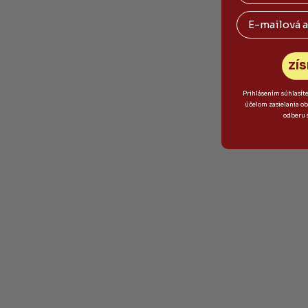
Email
ZÍS
Prihlásením súhlasít
účelom zasielania o
odberu 