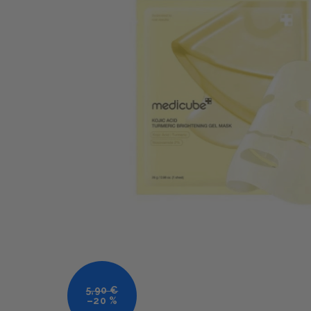
5,90 €
–20 %