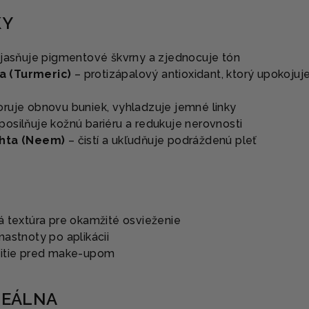
KY
jasňuje pigmentové škvrny a zjednocuje tón
 (Turmeric)
– protizápalový antioxidant, ktorý upokojuj
ruje obnovu buniek, vyhladzuje jemné linky
posilňuje kožnú bariéru a redukuje nerovnosti
chta (Neem)
– čistí a ukľudňuje podráždenú pleť
á textúra pre okamžité osvieženie
mastnoty po aplikácii
žitie pred make-upom
DEÁLNA