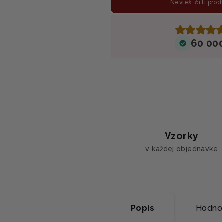
Nevieš, či ti prod
60 00
Vzorky
v každej objednávke
Popis
Hodnot