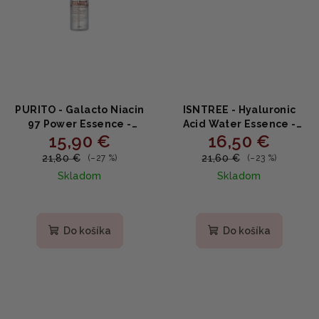
PURITO - Galacto Niacin
ISNTREE - Hyaluronic
97 Power Essence -
Acid Water Essence -
15,90 €
16,50 €
esencia s Galactomyces
Esencia s kyselinou
a Niacinamidom 5% 60ml
hyalurónovou 50ml
21,80 €
21,60 €
(–27 %)
(–23 %)
Skladom
Skladom
Priemerné
hodnotenie
produktu
Do košíka
Do košíka
je
5,0
z
5
hviezdičiek.