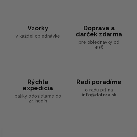
Vzorky
Doprava a
darček zdarma
v každej objednávke
pre objednávky od
49€
Rýchla
Radi poradíme
expedícia
o radu píš na
info@dalora.sk
balíky odosielame do
24 hodín