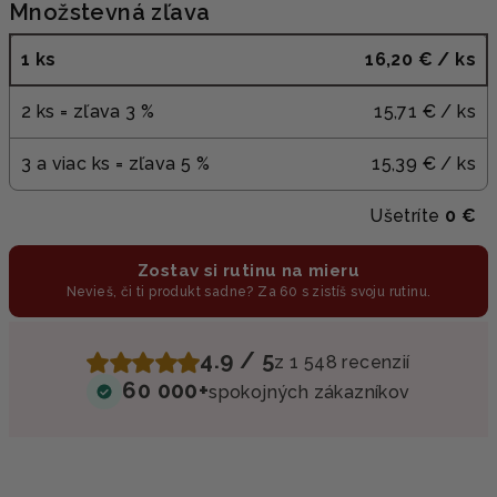
Množstevná zľava
1 ks
16,20 €
/ ks
2 ks = zľava 3 %
15,71 €
/ ks
3 a viac ks = zľava 5 %
15,39 €
/ ks
Ušetríte
0 €
Zostav si rutinu na mieru
Nevieš, či ti produkt sadne? Za 60 s zistíš svoju rutinu.
4.9 / 5
z 1 548 recenzií
60 000+
spokojných zákazníkov