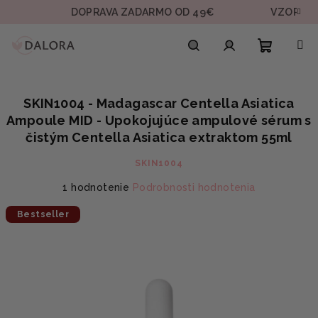
Prejsť
DOPRAVA ZADARMO OD 49€
VZORKA V KAŽD
na
obsah
Nákupn
Hľadať
Prihlásenie
SKIN1004 - Madagascar Centella Asiatica
košík
Ampoule MID - Upokojujúce ampulové sérum s
čistým Centella Asiatica extraktom 55ml
SKIN1004
Priemerné
1 hodnotenie
Podrobnosti hodnotenia
hodnotenie
Bestseller
produktu
je
5,0
z
5
hviezdičiek.