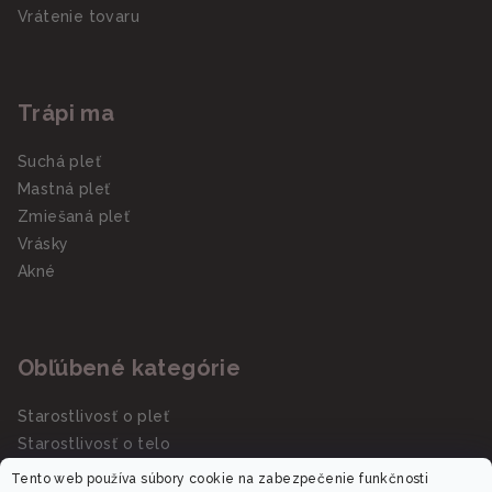
Vrátenie tovaru
Trápi ma
Suchá pleť
Mastná pleť
Zmiešaná pleť
Vrásky
Akné
Obľúbené kategórie
Starostlivosť o pleť
Starostlivosť o telo
Slnečná starostlivosť SPF
Tento web používa súbory cookie na zabezpečenie funkčnosti