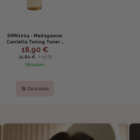
SKIN1004 - Madagascar
Centella Toning Toner -
18,90 €
Jemný PHA toner s
obsahom centelly 210ml
21,80 €
(–13 %)
Skladom
Priemerné
hodnotenie
produktu
Do košíka
je
5,0
z
5
hviezdičiek.