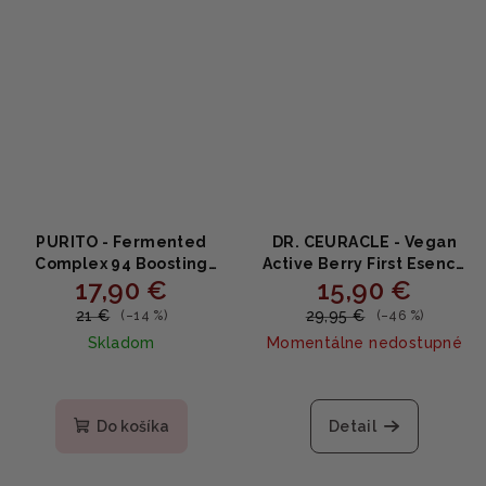
PURITO - Fermented
DR. CEURACLE - Vegan
Complex 94 Boosting
Active Berry First Esence
17,90 €
15,90 €
Essence - fermentovaná
- Vegánska vyživujúca
essencia s Niacinamidom
esencia 150ml
21 €
29,95 €
(–14 %)
(–46 %)
a Adenozínom 150ml
Skladom
Momentálne nedostupné
Do košíka
Detail