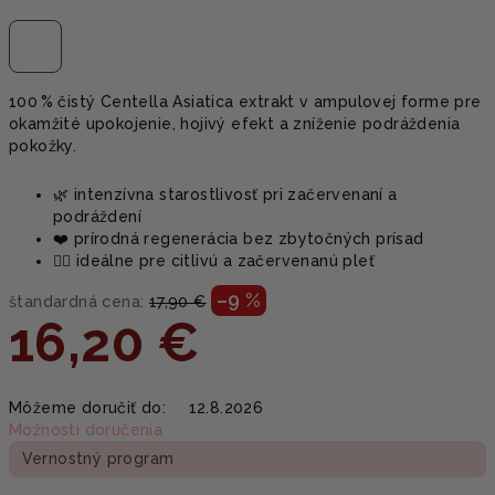
100 % čistý Centella Asiatica extrakt v ampulovej forme pre
okamžité upokojenie, hojivý efekt a zníženie podráždenia
pokožky.
🌿 intenzívna starostlivosť pri začervenaní a
podráždení
❤️ prírodná regenerácia bez zbytočných prísad
🧘‍♀️ ideálne pre citlivú a začervenanú pleť
–9 %
štandardná cena:
17,90 €
16,20 €
Jednotková
Môžeme doručiť do:
12.8.2026
cena:
Možnosti doručenia
Vernostný program