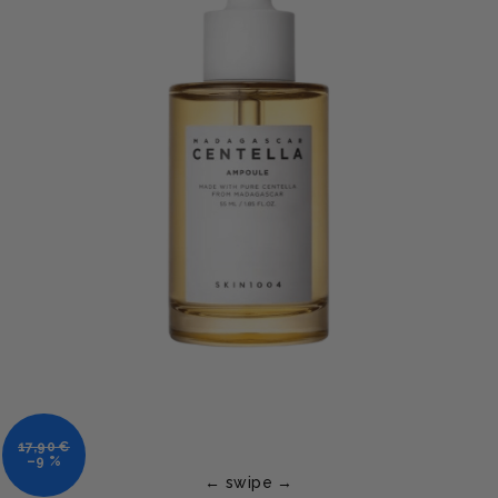
17,90 €
–9 %