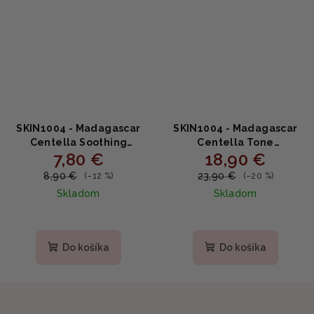
SKIN1004 - Madagascar
SKIN1004 - Madagascar
Centella Soothing
Centella Tone
7,80 €
18,90 €
Cream MINI - Upokojujúci
Brightening Capsule
krém s Centella asiatica
Cream - Rozjasňujúci
8,90 €
23,90 €
(–12 %)
(–20 %)
30ml
pleťový krém s Centellou
Skladom
Skladom
75ml
Do košíka
Do košíka