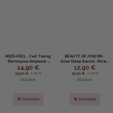
MEDI-PEEL - Cell Toxing
BEAUTY OF JOSEON -
Dermajous Ampoule -
Glow Deep Serum : Rice +
24,90 €
12,90 €
omladzujúca ampulka
Arbutin - Rozjasňujúce
100ml
sérum 30ml
33,50 €
15,50 €
(–25 %)
(–16 %)
Skladom
Skladom
Priemerné
hodnotenie
produktu
Do košíka
Do košíka
je
5,0
z