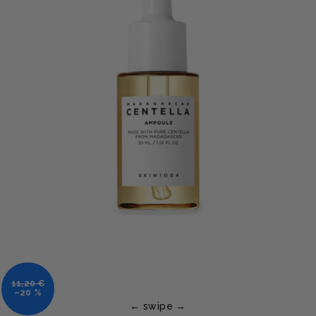
11,20 €
–20 %