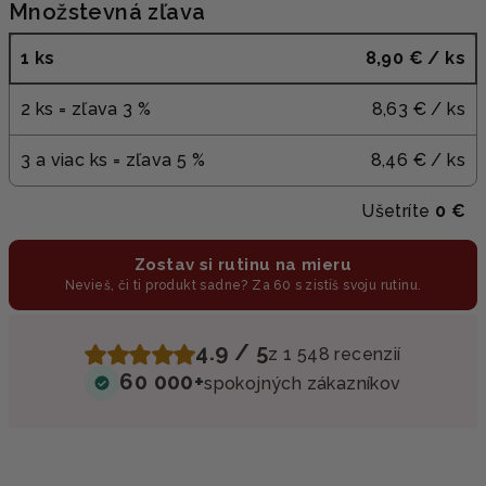
Množstevná zľava
1 ks
8,90 €
/ ks
2 ks = zľava 3 %
8,63 €
/ ks
3 a viac ks = zľava 5 %
8,46 €
/ ks
Ušetríte
0 €
Zostav si rutinu na mieru
Nevieš, či ti produkt sadne? Za 60 s zistíš svoju rutinu.
4.9 / 5
z 1 548 recenzií
60 000+
spokojných zákazníkov