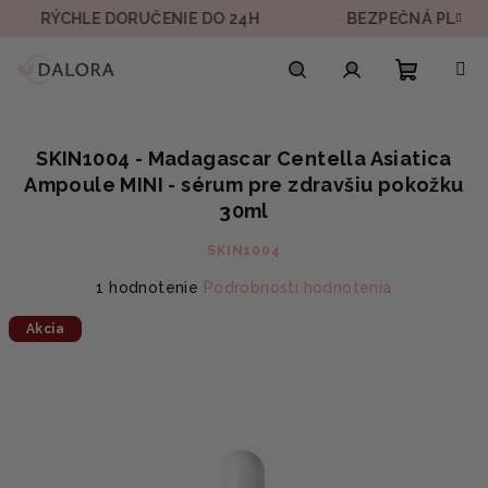
Prejsť
ÝCHLE DORUČENIE DO 24H
BEZPEČNÁ PLATBA
na
obsah
Nákupn
Hľadať
Prihlásenie
SKIN1004 - Madagascar Centella Asiatica
košík
Ampoule MINI - sérum pre zdravšiu pokožku
30ml
SKIN1004
Priemerné
1 hodnotenie
Podrobnosti hodnotenia
hodnotenie
Akcia
produktu
je
5,0
z
5
hviezdičiek.