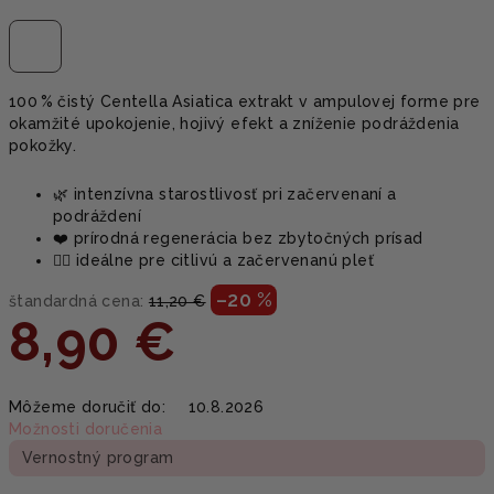
100 % čistý Centella Asiatica extrakt v ampulovej forme pre
okamžité upokojenie, hojivý efekt a zníženie podráždenia
pokožky.
🌿 intenzívna starostlivosť pri začervenaní a
podráždení
❤️ prírodná regenerácia bez zbytočných prísad
🧘‍♀️ ideálne pre citlivú a začervenanú pleť
–20 %
štandardná cena:
11,20 €
8,90 €
Jednotková
Môžeme doručiť do:
10.8.2026
cena:
Možnosti doručenia
Vernostný program