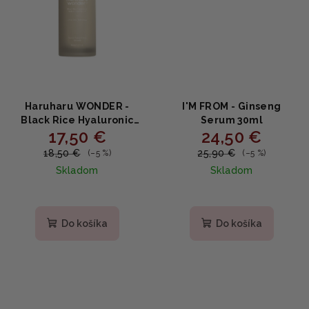
Haruharu WONDER -
I'M FROM - Ginseng
Black Rice Hyaluronic
Serum 30ml
17,50 €
24,50 €
Anti-wrinkle Serum 50ml
18,50 €
25,90 €
(–5 %)
(–5 %)
Skladom
Skladom
Priemerné
hodnotenie
produktu
Do košíka
Do košíka
je
5,0
z
5
hviezdičiek.