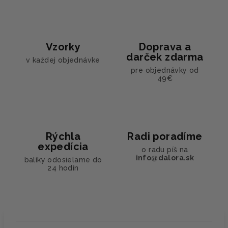
Vzorky
Doprava a
darček zdarma
v každej objednávke
pre objednávky od
49€
Rýchla
Radi poradíme
expedícia
o radu píš na
info@dalora.sk
balíky odosielame do
24 hodín