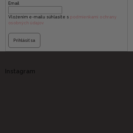
Email
Vložením e-mailu súhlasíte s
podmienkami ochrany
osobných údajov
Prihlásiť sa
Z
á
p
Instagram
ä
t
i
e