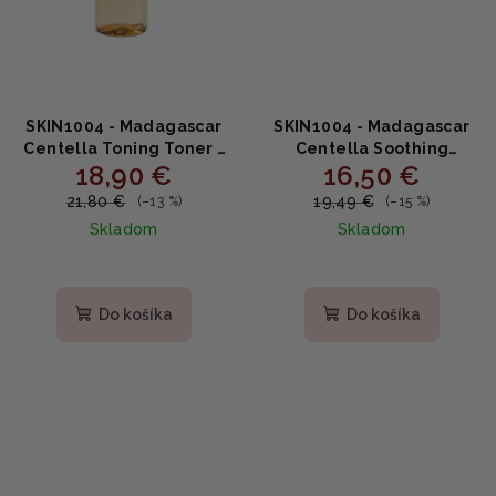
SKIN1004 - Madagascar
SKIN1004 - Madagascar
Centella Toning Toner -
Centella Soothing
18,90 €
16,50 €
Jemný PHA toner s
Cream - Upokojujúci
obsahom centelly 210ml
krém 75ml
21,80 €
19,49 €
(–13 %)
(–15 %)
Skladom
Skladom
Priemerné
Priemerné
hodnotenie
hodnotenie
produktu
produktu
Do košíka
Do košíka
je
je
5,0
5,0
z
z
5
5
hviezdičiek.
hviezdičiek.