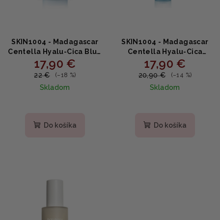
SKIN1004 - Madagascar
SKIN1004 - Madagascar
Centella Hyalu-Cica Blue
Centella Hyalu-Cica
17,90 €
17,90 €
Serum - multifunčné
Cloudy Mist - jemná
hydratačné sérum 50ml
upokojujúca hmla 120ml
22 €
20,90 €
(–18 %)
(–14 %)
Skladom
Skladom
Priemerné
Priemerné
hodnotenie
hodnotenie
produktu
produktu
Do košíka
Do košíka
je
je
2,0
5,0
z
z
5
5
hviezdičiek.
hviezdičiek.