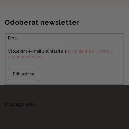
Odoberať newsletter
Email
Vložením e-mailu súhlasíte s
podmienkami ochrany
osobných údajov
Prihlásiť sa
Z
á
p
Instagram
ä
t
i