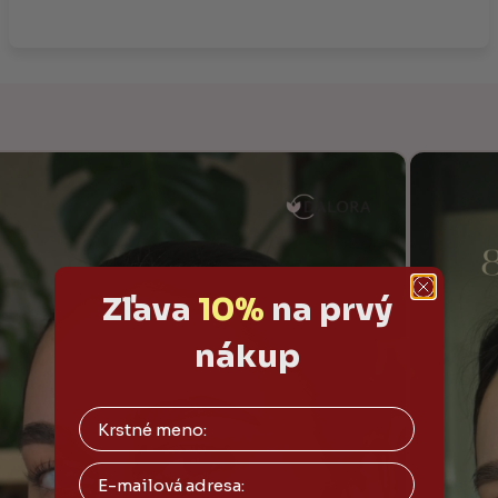
Zľava
10%
na prvý
nákup
Email