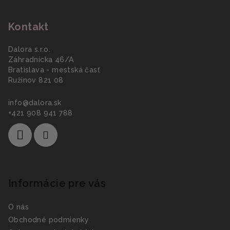
Kontakt
Dalora s.r.o.
Záhradnícka 46/A
Bratislava - mestská časť
Ružinov 821 08
info
@
dalora.sk
+421 908 941 788
Informácie pre vás
O nás
Obchodné podmienky