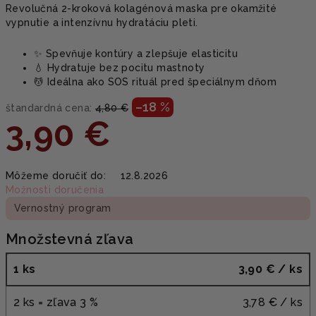
Revolučná 2-kroková kolagénová maska pre okamžité
vypnutie a intenzívnu hydratáciu pleti.
✨ Spevňuje kontúry a zlepšuje elasticitu
💧 Hydratuje bez pocitu mastnoty
💆 Ideálna ako SOS rituál pred špeciálnym dňom
–18 %
štandardná cena:
4,80 €
3,90 €
Jednotková
Môžeme doručiť do:
12.8.2026
cena:
Možnosti doručenia
Vernostný program
Množstevná zľava
1 ks
3,90 €
/ ks
2 ks = zľava 3 %
3,78 €
/ ks