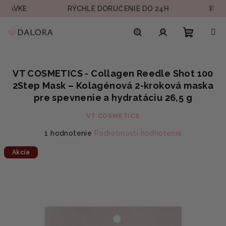
Prejsť
VKE
RÝCHLE DORUČENIE DO 24H
BEZPEČN
na
obsah
Nákupn
Hľadať
Prihlásenie
VT COSMETICS - Collagen Reedle Shot 100
košík
2Step Mask – Kolagénová 2-kroková maska
pre spevnenie a hydratáciu 26,5 g
VT COSMETICS
Priemerné
1 hodnotenie
Podrobnosti hodnotenia
hodnotenie
Akcia
produktu
je
5,0
z
5
hviezdičiek.