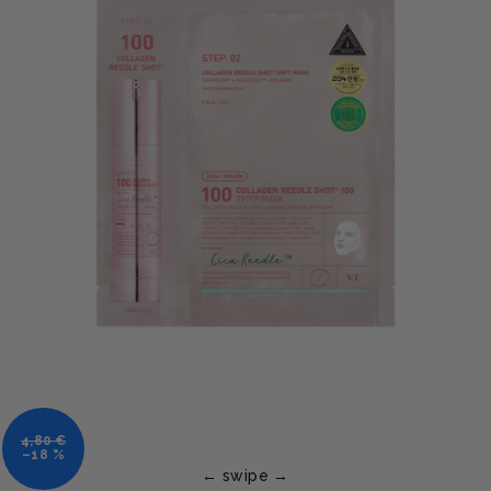
4,80 €
–18 %