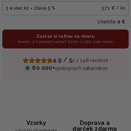
3 a viac ks = zľava 5 %
3,71 €
/ ks
Ušetríte
0 €
Zostav si rutinu na mieru
Nevieš, či ti produkt sadne? Za 60 s zistíš svoju rutinu.
4.9 / 5
z 1 548 recenzií
60 000+
spokojných zákazníkov
Vzorky
Doprava a
darček zdarma
v každej objednávke