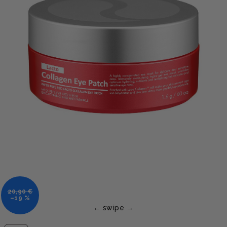
20,90 €
–19 %