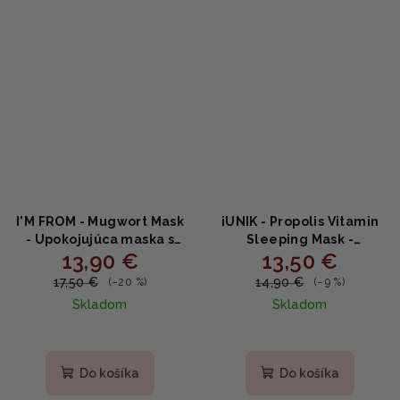
I'M FROM - Mugwort Mask
iUNIK - Propolis Vitamin
- Upokojujúca maska s
Sleeping Mask -
13,90 €
13,50 €
palinou pre citlivú pleť
vitamínová nočná maska
70g
s propolisom 60ml
17,50 €
14,90 €
(–20 %)
(–9 %)
Skladom
Skladom
Do košíka
Do košíka