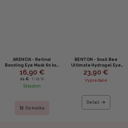
ARENCIA - Retinal
BENTON - Snail Bee
Boosting Eye Mask 60 ks -
Ultimate Hydrogel Eye
16,90 €
23,90 €
Spevňujúce hydrogélové
Patch - Očné náplasti s
náplasti s retinalom a
mucínom slimáka a
21 €
(–19 %)
Vypredané
peptidmi 84g
včelím jedom 60 ks
Skladom
Detail
Do košíka