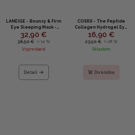
LANEIGE - Bouncy & Firm
COSRX - The Peptide
Eye Sleeping Mask -
Collagen Hydrogel Eye
32,90 €
16,90 €
Rozžiarujúca a
Patch 60 ks -
spevňujúca nočná maska
Hydrogélové očné
38,50 €
23,50 €
(–14 %)
(–28 %)
okolo očí 20ml
náplasti s peptidmi a
Vypredané
Skladom
kolagénom 85g
Priemerné
hodnotenie
produktu
Detail
Do košíka
je
5,0
z
5
hviezdičiek.