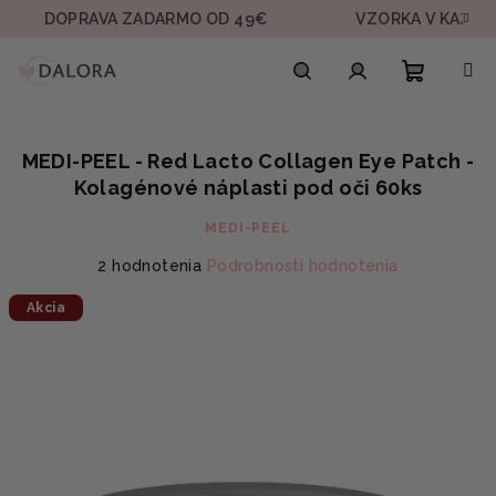
Prejsť
OPRAVA ZADARMO OD 49€
VZORKA V KAŽDEJ OBJE
na
obsah
Nákupn
Hľadať
Prihlásenie
MEDI-PEEL - Red Lacto Collagen Eye Patch -
košík
Kolagénové náplasti pod oči 60ks
MEDI-PEEL
Priemerné
2 hodnotenia
Podrobnosti hodnotenia
hodnotenie
Akcia
produktu
je
5,0
z
5
hviezdičiek.