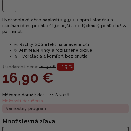
Hydrogélové očné náplasti s 93,000 ppm kolagénu a
niacínamidom pre hladší, jasnejší a oddýchnutý pohľad už za
pár minút.
👀 Rýchly SOS efekt na unavené oči
✨ Jemnejšie linky a rozjasnené okolie
💧 Hydratácia a komfort bez pnutia
–19 %
štandardná cena:
20,90 €
16,90 €
Jednotková
Môžeme doručiť do:
11.8.2026
cena:
Možnosti doručenia
Vernostný program
Množstevná zľava