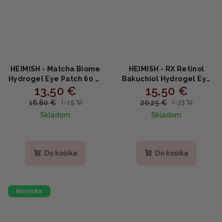
HEIMISH - Matcha Biome
HEIMISH - RX Retinol
Hydrogel Eye Patch 60 ks
Bakuchiol Hydrogel Eye
13,50 €
15,50 €
- Hydrogélové náplasti s
Patch 60 ks - Očné
matchou a probiotikami
hydrogélové náplasti s
16,80 €
20,25 €
(–19 %)
(–23 %)
retinolom a bakuchiolom
Skladom
Skladom
Do košíka
Do košíka
Novinka