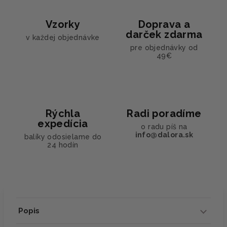
Vzorky
Doprava a
darček zdarma
v každej objednávke
pre objednávky od
49€
Rýchla
Radi poradíme
expedícia
o radu píš na
info@dalora.sk
balíky odosielame do
24 hodín
Popis