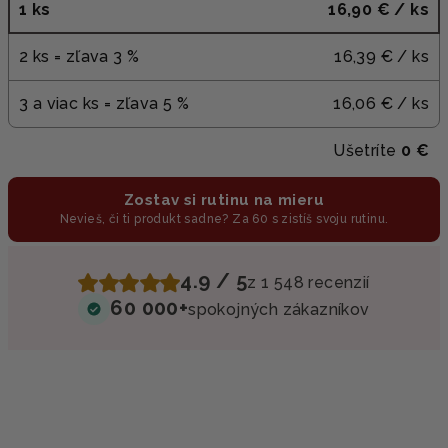
1 ks
16,90 €
/ ks
2 ks = zľava 3 %
16,39 €
/ ks
3 a viac ks = zľava 5 %
16,06 €
/ ks
Ušetríte
0 €
Zostav si rutinu na mieru
Nevieš, či ti produkt sadne? Za 60 s zistíš svoju rutinu.
4.9 / 5
z 1 548 recenzií
60 000+
spokojných zákazníkov