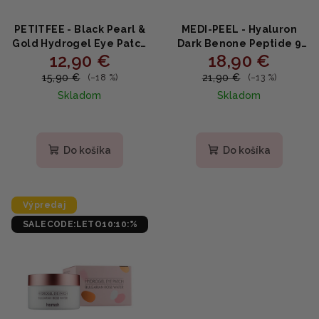
PETITFEE - Black Pearl &
MEDI-PEEL - Hyaluron
Gold Hydrogel Eye Patch
Dark Benone Peptide 9
12,90 €
18,90 €
- Hydrogélová maska na
Ampoule Eye Patch -
očné okolie 60ks
Hydrogélové očné
15,90 €
21,90 €
(–18 %)
(–13 %)
náplasti 60ks
Skladom
Skladom
Priemerné
hodnotenie
produktu
Do košíka
Do košíka
je
5,0
z
5
Výpredaj
hviezdičiek.
SALECODE:LETO10:10:%