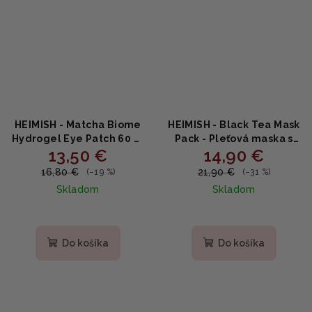
HEIMISH - Matcha Biome
HEIMISH - Black Tea Mask
Hydrogel Eye Patch 60 ks
Pack - Pleťová maska s
13,50 €
14,90 €
- Hydrogélové náplasti s
čiernym čajom 110ml
matchou a probiotikami
16,80 €
21,90 €
(–19 %)
(–31 %)
Skladom
Skladom
Do košíka
Do košíka