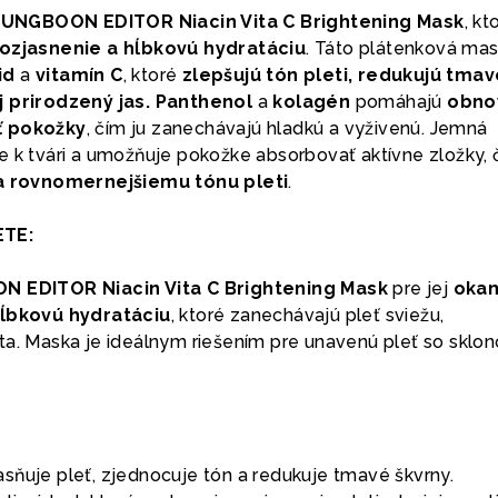
UNGBOON EDITOR Niacin Vita C Brightening Mask
, kt
rozjasnenie a hĺbkovú hydratáciu
. Táto plátenková mas
id
a
vitamín C
, ktoré
zlepšujú tón pleti, redukujú tmav
j prirodzený jas.
Panthenol
a
kolagén
pomáhajú
obno
ť pokožky
, čím ju zanechávajú hladkú a vyživenú. Jemná
e k tvári a umožňuje pokožke absorbovať aktívne zložky, 
 a rovnomernejšiemu tónu pleti
.
ETE:
 EDITOR Niacin Vita C Brightening Mask
pre jej
okam
hĺbkovú hydratáciu
, ktoré zanechávajú pleť sviežu,
ta. Maska je ideálnym riešením pre unavenú pleť so sklo
sňuje pleť, zjednocuje tón a redukuje tmavé škvrny.