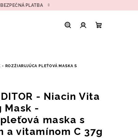
• BEZPEČNÁ PLATBA
Hľadať
Prihlásenie
Nákupný
košík
 - ROZŽIARUJÚCA PLEŤOVÁ MASKA S
ITOR - Niacin Vita
g Mask -
 pleťová maska s
 a vitamínom C 37g