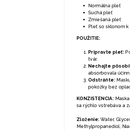
Normálna pleť
Suchá pleť
Zmiešaná pleť
Pleť so sklonom 
POUŽITIE:
Pripravte pleť:
Po
tvár.
Nechajte pôsobiť
absorbovala účinné
Odstráňte:
Masku
pokožky bez opla
KONZISTENCIA:
Maska 
sa rýchlo vstrebáva a 
Zloženie:
Water, Glycer
Methylpropanediol, Nia