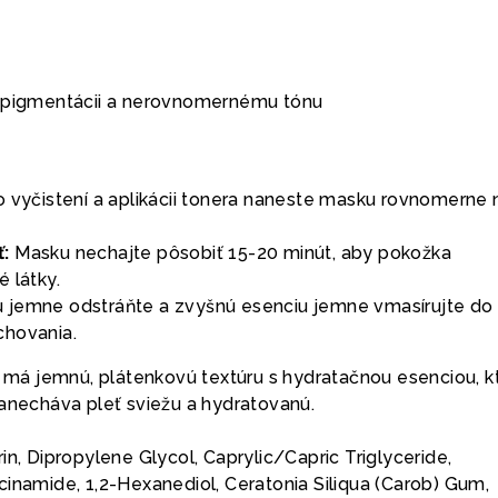
k pigmentácii a nerovnomernému tónu
 vyčistení a aplikácii tonera naneste masku rovnomerne 
:
Masku nechajte pôsobiť 15-20 minút, aby pokožka
 látky.
 jemne odstráňte a zvyšnú esenciu jemne vmasírujte do
chovania.
má jemnú, plátenkovú textúru s hydratačnou esenciou, k
zanecháva pleť sviežu a hydratovanú.
in, Dipropylene Glycol, Caprylic/Capric Triglyceride,
cinamide, 1,2-Hexanediol, Ceratonia Siliqua (Carob) Gum,