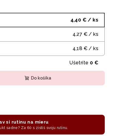
4,40 €
/ ks
4,27 €
/ ks
4,18 €
/ ks
Ušetríte
0 €
Do košíka
av si rutinu na mieru
ukt sadne? Za 60 s zistíš svoju rutinu.