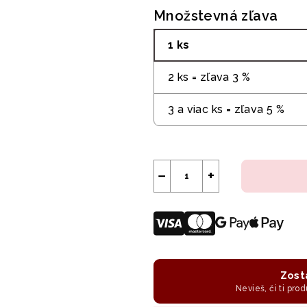
Množstevná zľava
1 ks
2 ks = zľava 3 %
3 a viac ks = zľava 5 %
−
+
Zost
Nevieš, či ti prod