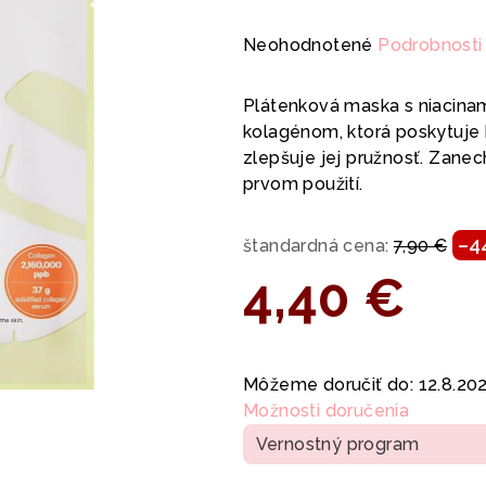
Priemerné
Neohodnotené
Podrobnosti
hodnotenie
produktu
Plátenková maska s niacina
je
kolagénom, ktorá poskytuje h
0,0
zlepšuje jej pružnosť. Zanec
z
prvom použití.
5
hviezdičiek.
–4
štandardná cena:
7,90 €
4,40 €
Jednotková
cena:
Môžeme doručiť do:
12.8.20
Možnosti doručenia
Vernostný program