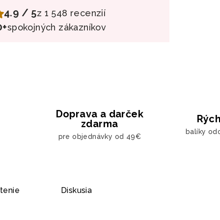
4.9 / 5
z 1 548 recenzií
0+
spokojných zákazníkov
Doprava a darček
Rých
zdarma
balíky od
pre objednávky od 49€
tenie
Diskusia