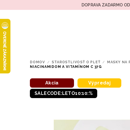
Prejsť
DOPRAVA ZADARMO OD 
na
obsah
DOMOV
/
STAROSTLIVOSŤ O PLEŤ
/
MASKY NA 
NIACINAMIDOM A VITAMÍNOM C 37G
Akcia
Výpredaj
SALECODE:LETO10:10:%