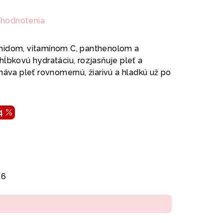
 hodnotenia
midom, vitamínom C, panthenolom a
ĺbkovú hydratáciu, rozjasňuje pleť a
háva pleť rovnomernú, žiarivú a hladkú už po
4 %
26