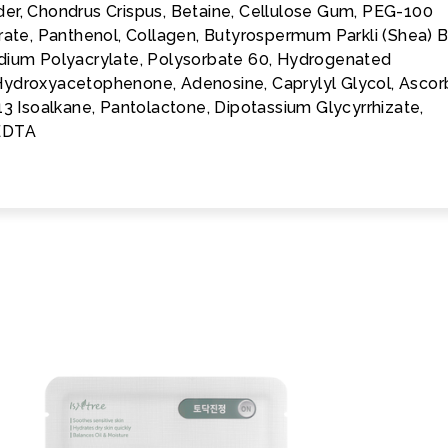
er, Chondrus Crispus, Betaine, Cellulose Gum, PEG-100
rate, Panthenol, Collagen, Butyrospermum Parkli (Shea) B
dium Polyacrylate, Polysorbate 60, Hydrogenated
ydroxyacetophenone, Adenosine, Caprylyl Glycol, Ascor
13 Isoalkane, Pantolactone, Dipotassium Glycyrrhizate,
 EDTA