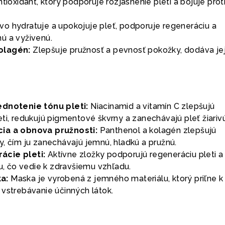
ntioxidant, ktorý podporuje rozjasnenie pleti a bojuje prot
o hydratuje a upokojuje pleť, podporuje regeneráciu a
ú a vyživenú.
olagén:
Zlepšuje pružnosť a pevnosť pokožky, dodáva je
ednotenie tónu pleti:
Niacinamid a vitamín C zlepšujú
ti, redukujú pigmentové škvrny a zanechávajú pleť žiarivú
ia a obnova pružnosti:
Panthenol a kolagén zlepšujú
, čím ju zanechávajú jemnú, hladkú a pružnú.
ácie pleti:
Aktívne zložky podporujú regeneráciu pleti a
ru, čo vedie k zdravšiemu vzhľadu.
a:
Maska je vyrobená z jemného materiálu, ktorý priľne k 
 vstrebávanie účinných látok.