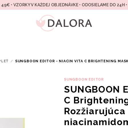
49€ • VZORKY V KAŽDEJ OBJEDNÁVKE • ODOSIELAME DO 24H 
PLEŤ
/
SUNGBOON EDITOR - NIACIN VITA C BRIGHTENING MASK
SUNGBOON EDITOR
SUNGBOON ED
C Brightenin
Rozžiarujúca
niacinamidom