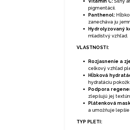
Vitamín C:
Silný a
pigmentácii.
Panthenol:
Hĺbkov
zanecháva ju jemn
Hydrolyzovaný k
mladistvý vzhľad.
VLASTNOSTI:
Rozjasnenie a zj
celkový vzhľad ple
Hĺbková hydratác
hydratáciu pokožky
Podpora regener
zlepšujú jej textú
Plátenková mask
a umožňuje lepšie
TYP PLETI: