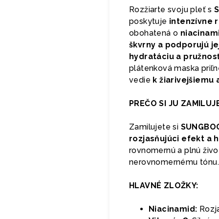
Rozžiarte svoju pleť s
S
poskytuje
intenzívne 
obohatená o
niacinam
škvrny a podporujú je
hydratáciu a pružnos
plátenková maska priľn
vedie
k žiarivejšiemu
PREČO SI JU ZAMILUJ
Zamilujete si
SUNGBOON
rozjasňujúci efekt a 
rovnomernú a plnú živo
nerovnomernému tónu.
HLAVNÉ ZLOŽKY:
Niacinamid:
Rozja