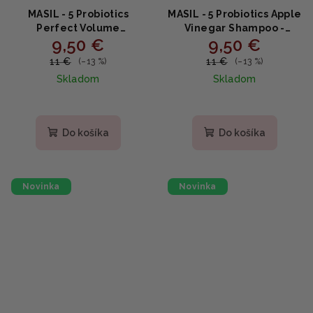
MASIL - 5 Probiotics
MASIL - 5 Probiotics Apple
Perfect Volume
Vinegar Shampoo -
9,50 €
9,50 €
Shampoo - Šampón na
Jemný šampón s
objem a zdravie vlasov
probiotikami a jablčným
11 €
11 €
(–13 %)
(–13 %)
150ml
octom 150ml
Skladom
Skladom
Do košíka
Do košíka
Novinka
Novinka