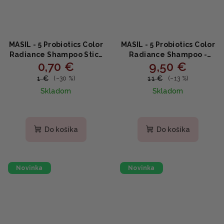
MASIL - 5 Probiotics Color
MASIL - 5 Probiotics Color
Radiance Shampoo Stick
Radiance Shampoo -
0,70 €
9,50 €
Pouch - Šampón na
Šampón na farebný lesk
obnovu farby s
vlasov 150ml
1 €
11 €
(–30 %)
(–13 %)
probiotikami 8ml
Skladom
Skladom
Do košíka
Do košíka
Novinka
Novinka