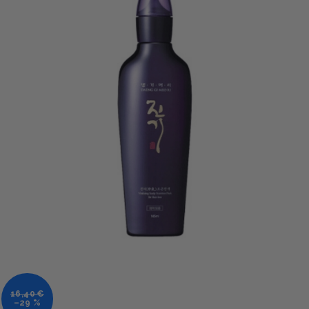
16,40 €
–29 %