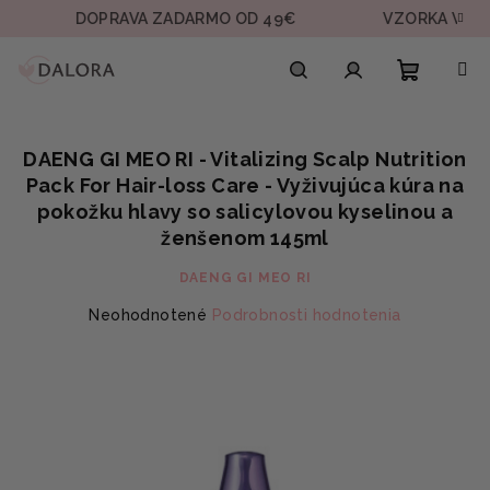
Prejsť
DOPRAVA ZADARMO OD 49€
VZORKA V KAŽDEJ 
na
obsah
Nákupn
Hľadať
Prihlásenie
DAENG GI MEO RI - Vitalizing Scalp Nutrition
košík
Pack For Hair-loss Care - Vyživujúca kúra na
pokožku hlavy so salicylovou kyselinou a
ženšenom 145ml
DAENG GI MEO RI
Priemerné
Neohodnotené
Podrobnosti hodnotenia
hodnotenie
produktu
je
0,0
z
5
hviezdičiek.