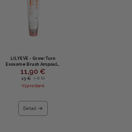
LILYEVE - Grow:Turn
Exosome Brush Ampoule
11,90 €
MINI - Ampoula pre
hustejšie a silnejšie vlasy
13 €
(–8 %)
30ml
Vypredané
Detail