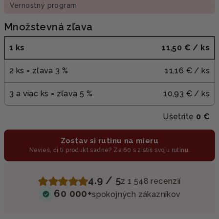
Vernostný program
Množstevná zľava
1 ks
11,50 €
/ ks
2 ks = zľava 3 %
11,16 €
/ ks
3 a viac ks = zľava 5 %
10,93 €
/ ks
Ušetríte
0 €
Zostav si rutinu na mieru
Nevieš, či ti produkt sadne? Za 60 s zistíš svoju rutinu.
4.9 / 5
z 1 548 recenzií
60 000+
spokojných zákazníkov