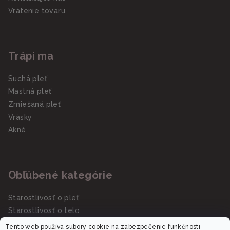
Vrátenie tovaru
Trápi ma
Suchá pleť
Mastná pleť
Zmiešaná pleť
Vrásky
Akné
Obľúbené kategórie
Starostlivosť o pleť
Starostlivosť o telo
Slnečná starostlivosť SPF
Tento web používa súbory cookie na zabezpečenie funkčnosti