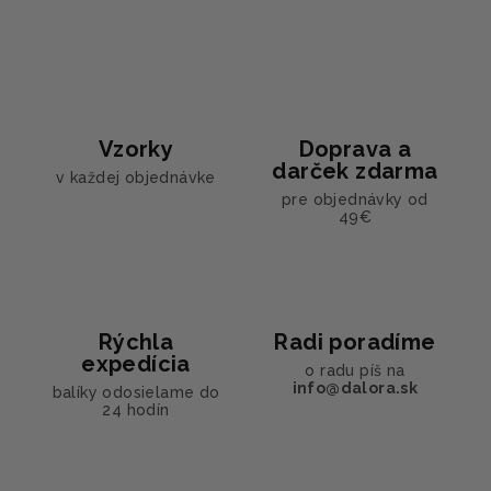
Vzorky
Doprava a
darček zdarma
v každej objednávke
pre objednávky od
49€
Rýchla
Radi poradíme
expedícia
o radu píš na
info@dalora.sk
balíky odosielame do
24 hodín