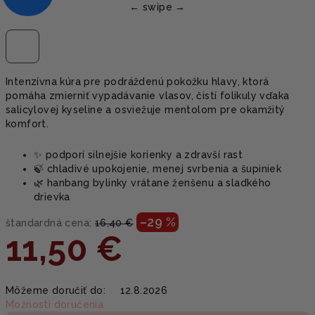
Intenzívna kúra pre podráždenú pokožku hlavy, ktorá
pomáha zmierniť vypadávanie vlasov, čistí folikuly vďaka
salicylovej kyseline a osviežuje mentolom pre okamžitý
komfort.
✨ podporí silnejšie korienky a zdravší rast
🍃 chladivé upokojenie, menej svrbenia a šupiniek
🌿 hanbang bylinky vrátane ženšenu a sladkého
drievka
–29 %
štandardná cena:
16,40 €
11,50 €
Jednotková
Môžeme doručiť do:
12.8.2026
cena:
Možnosti doručenia