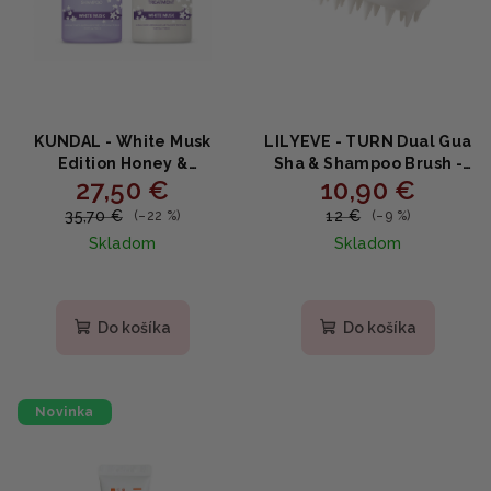
KUNDAL - White Musk
LILYEVE - TURN Dual Gua
Edition Honey &
Sha & Shampoo Brush -
27,50 €
10,90 €
Macadamia Shampoo +
2v1 masážna kefa na
Treatment - Vyživujúca
pokožku hlavy s Gua Sha
35,70 €
12 €
(–22 %)
(–9 %)
vlasová sada s medom,
1 ks
Skladom
Skladom
makadamiou a proteínmi
500ml + 500ml
Do košíka
Do košíka
Novinka