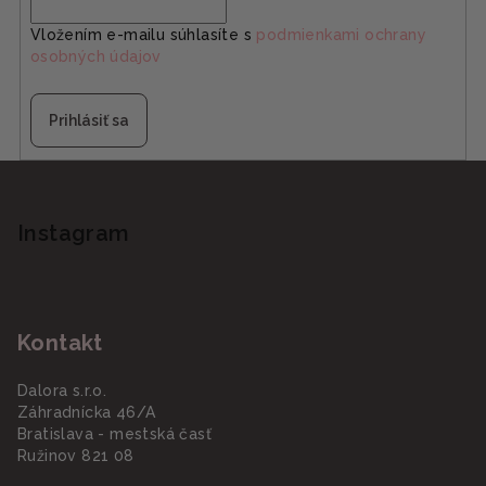
Vložením e-mailu súhlasíte s
podmienkami ochrany
osobných údajov
Prihlásiť sa
Z
á
p
Instagram
ä
t
i
Kontakt
e
Dalora s.r.o.
Záhradnícka 46/A
Bratislava - mestská časť
Ružinov 821 08