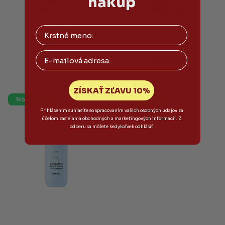
nákup
vlasy 150ml
150ml
11 €
11 €
(–13 %)
(–13 %)
Skladom
Skladom
Email
Do košíka
Do košíka
ZÍSKAŤ ZĽAVU 10%
Novinka
Novinka
Prihlásením súhlasíte so spracovaním vašich osobných údajov za
účelom zasielania obchodných a marketingových informácií. Z
odberu sa môžete kedykoľvek odhlásiť