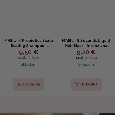
MASIL - 5 Probiotics Scalp
MASIL - 8 Seconds Liquid
Scaling Shampoo -
Hair Mask - Intenzívna
9,50 €
9,20 €
Hĺbkové čistenie pokožky
hydratačná maska na
hlavy s probiotikami
vlasy 100ml
11 €
11 €
(–13 %)
(–16 %)
150ml
Skladom
Skladom
Do košíka
Do košíka