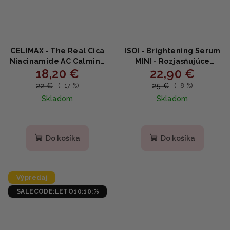
CELIMAX - The Real Cica
ISOI - Brightening Serum
Niacinamide AC Calming
MINI - Rozjasňujúce
18,20 €
22,90 €
Serum - Upokojujúce
sérum proti
sérum s cica a
pigmentáciám s
22 €
25 €
(–17 %)
(–8 %)
niacínamidom 40ml
vitamínom C,
Skladom
Skladom
niacínamidom a
arbutínom 15ml
Priemerné
hodnotenie
produktu
Do košíka
Do košíka
je
5,0
z
5
Výpredaj
hviezdičiek.
SALECODE:LETO10:10:%