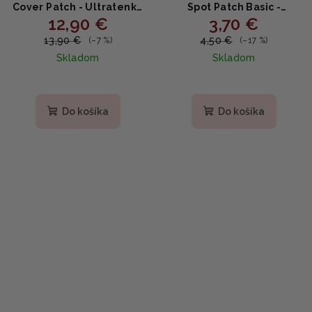
Cover Patch - Ultratenké
Spot Patch Basic -
12,90 €
3,70 €
náplasti na akné s
Liečivé náplasti proti
centellou a ceramidmi
akné s červenou cibuľou
13,90 €
4,50 €
(–7 %)
(–17 %)
75ks
24ks
Skladom
Skladom
Do košíka
Do košíka