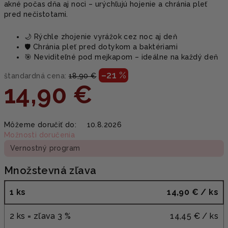
akné počas dňa aj noci – urýchľujú hojenie a chránia pleť
pred nečistotami.
🌙 Rýchle zhojenie vyrážok cez noc aj deň
🛡️ Chránia pleť pred dotykom a baktériami
🎯 Neviditeľné pod mejkapom – ideálne na každý deň
–21 %
štandardná cena:
18,90 €
14,90 €
Jednotková
Môžeme doručiť do:
10.8.2026
cena:
Možnosti doručenia
Vernostný program
Množstevná zľava
1 ks
14,90 €
/ ks
2 ks = zľava 3 %
14,45 €
/ ks