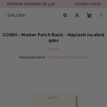
Prejsť
PRAVA ZADARMO OD 49€
VZORKA V KAŽDEJ OBJED
na
obsah
Nákupn
Hľadať
Prihlásenie
COSRX - Master Patch Basic - Náplasti na akné
košík
90ks
COSRX
Priemerné
Neohodnotené
Podrobnosti hodnotenia
hodnotenie
produktu
je
0,0
z
5
hviezdičiek.