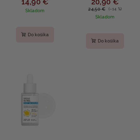
14,90 €
20,90 €
Bean PDRN + Peptide -
Boosting Shot Ampoule -
Spevňujúce sérum na
Regeneračné sérum s
24,50 €
(–14 %)
Skladom
póry s PDRN z červenej
0,2 % retinolom a
Skladom
fazule a peptidom 30ml
centellou 30ml
Do košíka
Do košíka