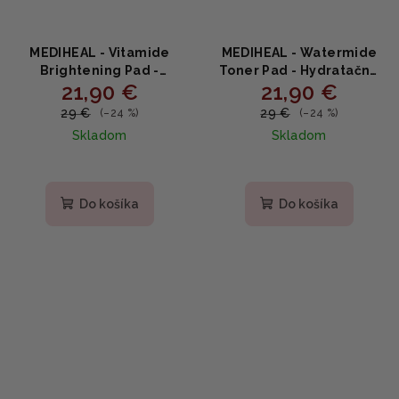
MEDIHEAL - Vitamide
MEDIHEAL - Watermide
Brightening Pad -
Toner Pad - Hydratačné
21,90 €
21,90 €
Rozjasňujúce tonerové
tonerové tampóny s
tampóny s niacínamidom
betainom, glycerínom a
29 €
29 €
(–24 %)
(–24 %)
a rakytníkom 100ks
PCA sodným 100 ks
Skladom
Skladom
(180ml)
(150ml)
Do košíka
Do košíka