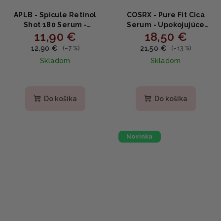
APLB - Spicule Retinol
COSRX - Pure Fit Cica
Shot 180 Serum -
Serum - Upokojujúce
11,90 €
18,50 €
Vyhladzujúce sérum s
sérum s centellou 30ml
retinolom a spikulami
12,90 €
21,50 €
(–7 %)
(–13 %)
40ml
Skladom
Skladom
Do košíka
Do košíka
Novinka