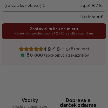
3 a viac ks = zľava 5 %
14,16 €
/ ks
Ušetríte
0 €
Zostav si rutinu na mieru
Nevieš, či ti produkt sadne? Za 60 s zistíš svoju rutinu.
4.9 / 5
z 1 548 recenzií
60 000+
spokojných zákazníkov
Vzorky
Doprava a
darček zdarma
v každej objednávke