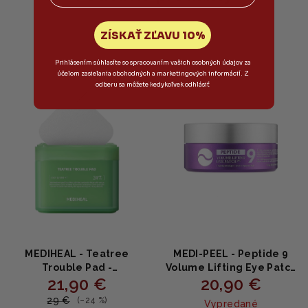
ZÍSKAŤ ZĽAVU 10%
Prihlásením súhlasíte so spracovaním vašich osobných údajov za
účelom zasielania obchodných a marketingových informácií. Z
odberu sa môžete kedykoľvek odhlásiť
MEDIHEAL - Teatree
MEDI-PEEL - Peptide 9
Trouble Pad -
Volume Lifting Eye Patch
21,90 €
20,90 €
Upokojujúce tonizačné
Pro - Liftingové
vankúšiky s tea tree pre
vankúšiky na očné okolie
29 €
(–24 %)
Vypredané