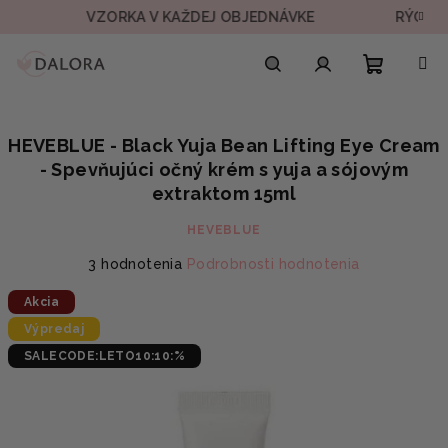
Prejsť
VZORKA V KAŽDEJ OBJEDNÁVKE
RÝCHLE DORUČ
na
obsah
Nákupn
Hľadať
Prihlásenie
HEVEBLUE - Black Yuja Bean Lifting Eye Cream
košík
- Spevňujúci očný krém s yuja a sójovým
extraktom 15ml
HEVEBLUE
Priemerné
3 hodnotenia
Podrobnosti hodnotenia
hodnotenie
Akcia
produktu
je
Výpredaj
4,3
SALECODE:LETO10:10:%
z
5
hviezdičiek.