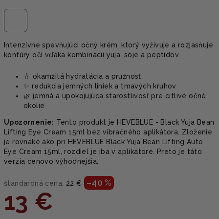
Intenzívne spevňujúci očný krém, ktorý vyživuje a rozjasňuje
kontúry očí vďaka kombinácii yuja, sóje a peptidov.
💧 okamžitá hydratácia a pružnosť
✨ redukcia jemných liniek a tmavých kruhov
🌿 jemná a upokojujúca starostlivosť pre citlivé očné
okolie
Upozornenie:
Tento produkt je HEVEBLUE - Black Yuja Bean
Lifting Eye Cream 15ml bez vibračného aplikátora. Zloženie
je rovnaké ako pri HEVEBLUE Black Yuja Bean Lifting Auto
Eye Cream 15ml, rozdiel je iba v aplikátore. Preto je táto
verzia cenovo výhodnejšia.
–40 %
štandardná cena:
22 €
13 €