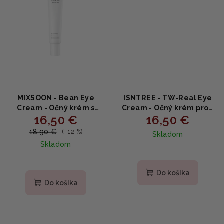
MIXSOON - Bean Eye
ISNTREE - TW-Real Eye
Cream - Očný krém s
Cream - Očný krém proti
16,50 €
16,50 €
niacínamidom 20 ml
vráskam 30ml
18,90 €
(–12 %)
Skladom
Skladom
Do košíka
Do košíka