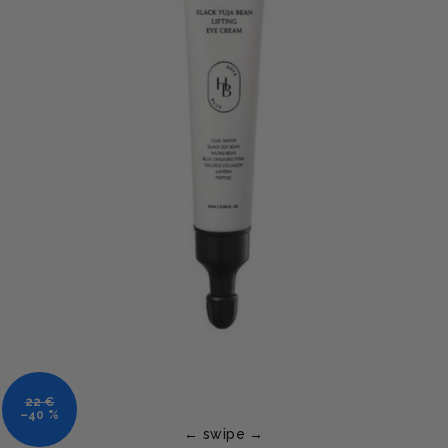
22 €
–40 %