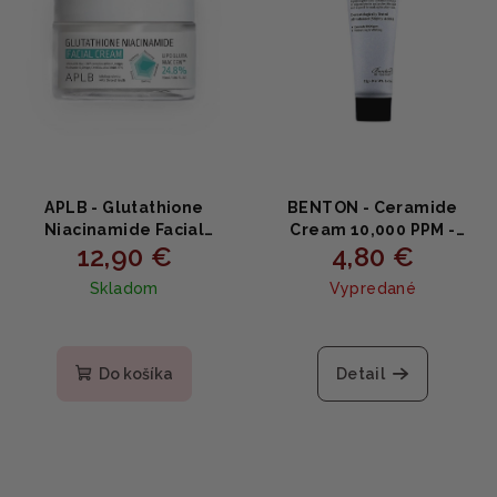
APLB - Glutathione
BENTON - Ceramide
Niacinamide Facial
Cream 10,000 PPM -
12,90 €
4,80 €
Cream - Omladzujúci a
Hydratačný krém s
rozjasňujúci krém 55ml
ceramidmi 12g
Skladom
Vypredané
Priemerné
hodnotenie
produktu
Do košíka
Detail
je
5,0
z
5
hviezdičiek.