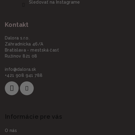
Sledovať na Instagrame
Kontakt
Dalora s.r.o.
Záhradnícka 46/A
Bratislava - mestská časť
Ružinov 821 08
info
@
dalora.sk
+421 908 941 788
Informácie pre vás
O nás