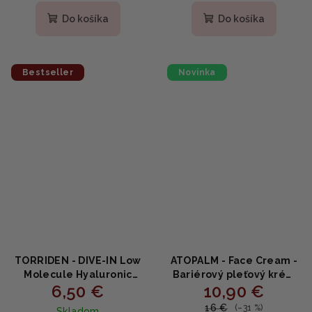
hodnotenie
produktu
Do košíka
Do košíka
je
4,8
z
5
Bestseller
Novinka
hviezdičiek.
TORRIDEN - DIVE-IN Low
ATOPALM - Face Cream -
Molecule Hyaluronic
Bariérový pleťový krém
6,50 €
10,90 €
Soothing Cream MINI -
na suchú a citlivú pleť s
Krém s kyselinou
panthenolom 35ml
16 €
(–31 %)
Skladom