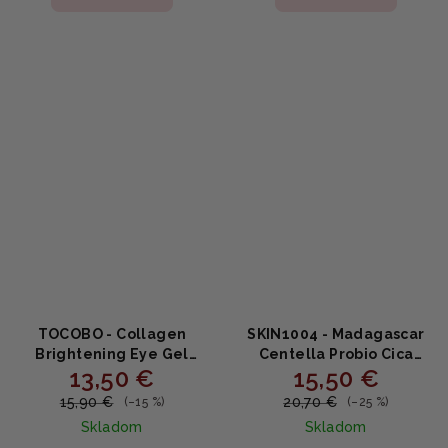
je
5,0
z
5
hviezdičiek.
TOCOBO - Collagen
SKIN1004 - Madagascar
Brightening Eye Gel
Centella Probio Cica
13,50 €
15,50 €
Cream - Rozjasňujúce
Bakuchiol Eye Cream -
krém na oči s kolagénom
očný krém 20ml
15,90 €
20,70 €
(–15 %)
(–25 %)
30ml
Skladom
Skladom