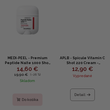
MEDI-PEEL - Premium
APLB - Spicule Vitamin C
Peptide Naite 1000 Shot
Shot 220 Cream -
14,60 €
12,90 €
Neck Stick - Spevňujúci
Rozjasňujúci krém s
stick na krk a dekolt s
vitamínom C a
19,90 €
(–26 %)
Vypredané
peptidmi a spikulami 20g
mikroihličkami 55ml
Skladom
Priemerné
hodnotenie
Detail
produktu
Do košíka
je
4,8