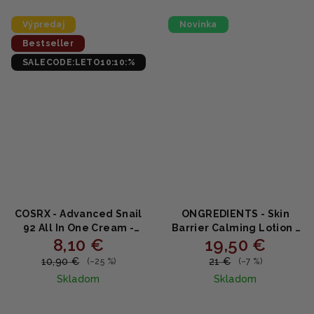
z
5
Výpredaj
Novinka
hviezdičiek.
Bestseller
SALECODE:LETO10:10:%
COSRX - Advanced Snail
ONGREDIENTS - Skin
92 All In One Cream -
Barrier Calming Lotion -
8,10 €
19,50 €
Slimačí hydratačný krém
Upokojujúce pleťové
50ml TUBA
mlieko na obnovu kožnej
10,90 €
21 €
(–25 %)
(–7 %)
bariéry s ceramidmi a
Skladom
Skladom
peptidmi 150ml
Priemerné