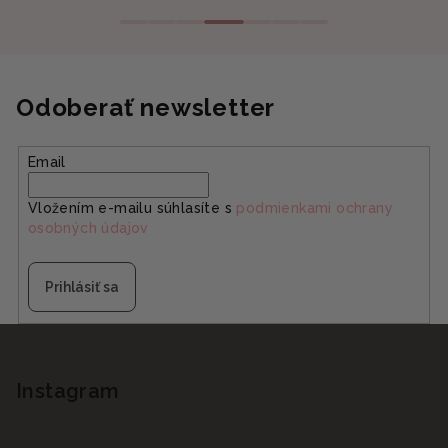
Odoberať newsletter
Email
Vložením e-mailu súhlasíte s
podmienkami ochrany
osobných údajov
Prihlásiť sa
Z
á
p
Instagram
ä