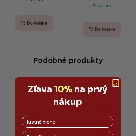
hyalurónovou 20ml
Skladom
Do košíka
Do košíka
Podobné produkty
Zľava
10%
na prvý
nákup
Email