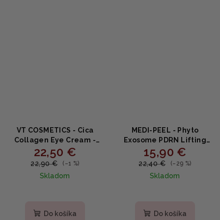
VT COSMETICS - Cica
MEDI-PEEL - Phyto
Collagen Eye Cream -
Exosome PDRN Lifting
22,50 €
15,90 €
Kolagénový krém na
Shot Eye Cream -
očné okolie s Centellou
Liftingový očný krém s
22,90 €
22,40 €
(–1 %)
(–29 %)
15ml
exozómami a PDRN 40ml
Skladom
Skladom
Priemerné
hodnotenie
produktu
Do košíka
Do košíka