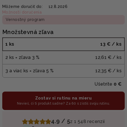
Jednotková
Môžeme doručiť do:
12.8.2026
cena:
Možnosti doručenia
Vernostný program
Množstevná zľava
1 ks
13 €
/ ks
2 ks = zľava 3 %
12,61 €
/ ks
3 a viac ks = zľava 5 %
12,35 €
/ ks
Ušetríte
0 €
Zostav si rutinu na mieru
Nevieš, či ti produkt sadne? Za 60 s zistíš svoju rutinu.
4.9 / 5
z 1 548 recenzií