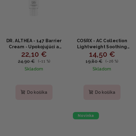
DR. ALTHEA - 147 Barrier
COSRX - AC Collection
Cream - Upokojujúci a
Lightweight Soothing
22,10 €
14,50 €
hydratačný pleťový krém
Moisturizer - ľahký krém
50ml
na aknóznu pleť 80ml
24,90 €
19,80 €
(–11 %)
(–26 %)
Skladom
Skladom
Priemerné
hodnotenie
produktu
Do košíka
Do košíka
je
5,0
z
5
Novinka
hviezdičiek.