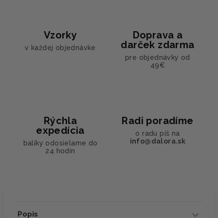
Vzorky
Doprava a
darček zdarma
v každej objednávke
pre objednávky od
49€
Rýchla
Radi poradíme
expedícia
o radu píš na
info@dalora.sk
balíky odosielame do
24 hodín
Popis