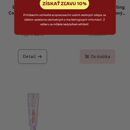
ZÍSKAŤ ZĽAVU 10%
ELROEL - Prestige
TIRTIR - Collagen Lifting
Collagen Eye Cream -
Eye Cream - Liftingový
Prihlásením súhlasíte so spracovaním vašich osobných údajov za
20,50 €
21,90 €
Spevňujúci očný krém s
očný krém s kolagénom
účelom zasielania obchodných a marketingových informácií. Z
kolagénom, ceramidmi a
a 5 peptidmi 15ml
odberu sa môžete kedykoľvek odhlásiť
26,50 €
24 €
(–22 %)
(–8 %)
peptidmi 25ml
Vypredané
Skladom
Detail
Do košíka