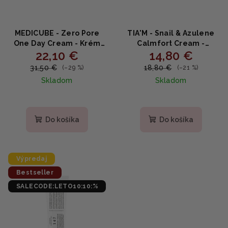
MEDICUBE - Zero Pore
TIA'M - Snail & Azulene
One Day Cream - Krém
Calmfort Cream -
22,10 €
14,80 €
proti rozšíreným pórom
Upokojujúci krém so
50ml
slimáčím mucínom a
31,50 €
18,80 €
(–29 %)
(–21 %)
azulénom 100ml
Skladom
Skladom
Priemerné
hodnotenie
produktu
Do košíka
Do košíka
je
4,6
z
5
Výpredaj
hviezdičiek.
Bestseller
SALECODE:LETO10:10:%