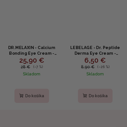
DR.MELAXIN - Calcium
LEBELAGE - Dr. Peptide
Bonding Eye Cream -
Derma Eye Cream -
25,90 €
6,50 €
Omladzujúci očný krém s
Peptidový očný krém
kalciom a hyalurónovou
proti vráskam a na
28 €
8,90 €
(–7 %)
(–26 %)
kyselinou 15g
spevnenie očného okolia
Skladom
Skladom
40ml
Do košíka
Do košíka