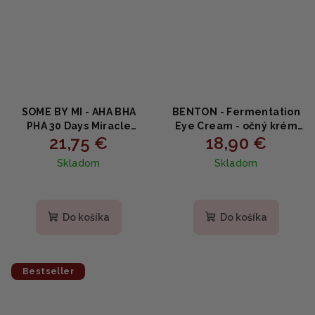
SOME BY MI - AHA BHA
BENTON - Fermentation
PHA 30 Days Miracle
Eye Cream - očný krém
21,75 €
18,90 €
Starter Edition -
proti vráskam 30g
Zázračný štartovný set
Skladom
Skladom
na pleť 4ks
Priemerné
hodnotenie
produktu
Do košíka
Do košíka
je
5,0
z
5
Bestseller
hviezdičiek.