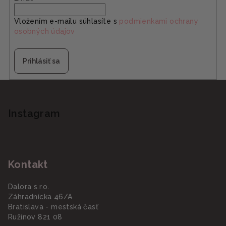
Vložením e-mailu súhlasíte s
podmienkami ochrany
osobných údajov
Prihlásiť sa
Z
á
p
Instagram
ä
t
i
Kontakt
e
Dalora s.r.o.
Záhradnícka 46/A
Bratislava - mestská časť
Ružinov 821 08