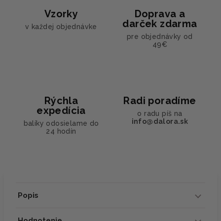
Vzorky
Doprava a
darček zdarma
v každej objednávke
pre objednávky od
49€
Rýchla
Radi poradíme
expedícia
o radu píš na
info@dalora.sk
balíky odosielame do
24 hodín
Popis
Hodnotenie