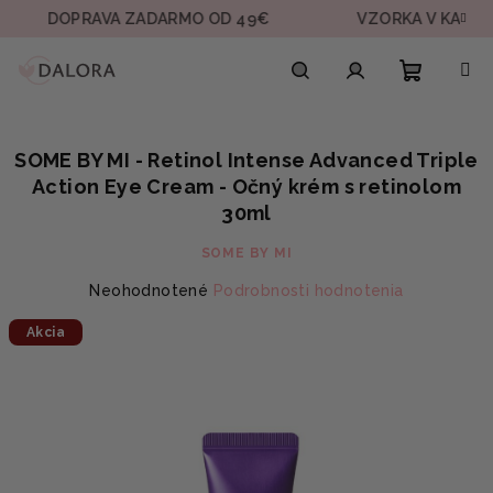
Prejsť
DOPRAVA ZADARMO OD 49€
VZORKA V KAŽDEJ OBJ
na
obsah
Nákupn
Hľadať
Prihlásenie
SOME BY MI - Retinol Intense Advanced Triple
košík
Action Eye Cream - Očný krém s retinolom
30ml
SOME BY MI
Priemerné
Neohodnotené
Podrobnosti hodnotenia
hodnotenie
Akcia
produktu
je
0,0
z
5
hviezdičiek.