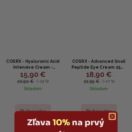
COSRX - Hyaluronic Acid
COSRX - Advanced Snail
Intensive Cream -
Peptide Eye Cream 25ml
15,90 €
18,90 €
intenzívne hydratačný
- očný krém s peptidmi
krém 100ml
20,90 €
22,95 €
(–23 %)
(–17 %)
Skladom
Skladom
Priemerné
Priemerné
hodnotenie
hodnotenie
produktu
produktu
Do košíka
Do košíka
je
je
Zľava
10%
na prvý
4,8
4,9
z
z