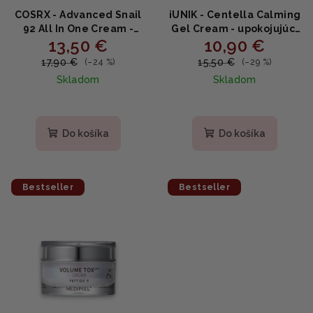
COSRX - Advanced Snail
iUNIK - Centella Calming
92 All In One Cream -
Gel Cream - upokojujúci
13,50 €
10,90 €
Regeneračný krém s
krém so centellou 60ml
92 % slimačieho mucínu
17,90 €
15,50 €
(–24 %)
(–29 %)
100ml
Skladom
Skladom
Priemerné
Priemerné
hodnotenie
hodnotenie
produktu
produktu
Do košíka
Do košíka
je
je
5,0
5,0
z
z
5
5
Bestseller
Bestseller
hviezdičiek.
hviezdičiek.