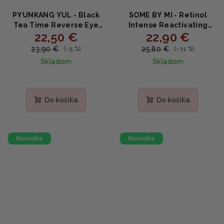
PYUNKANG YUL - Black
SOME BY MI - Retinol
Tea Time Reverse Eye
Intense Reactivating
22,50 €
22,90 €
Cream - Očný krém s
Serum - Sérum s
fermentovaným čiernym
Retinolom 30ml
23,90 €
25,80 €
(–5 %)
(–11 %)
čajom a peptidmi 25ml
Skladom
Skladom
Do košíka
Do košíka
Novinka
Novinka