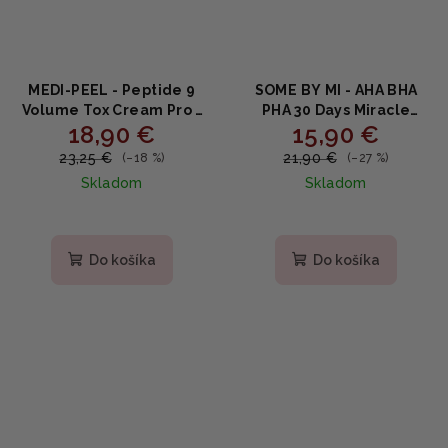
MEDI-PEEL - Peptide 9
SOME BY MI - AHA BHA
Volume Tox Cream Pro -
PHA 30 Days Miracle
18,90 €
15,90 €
omladzujúci krém s
Cream - Hydratačný a
peptidmi 50g
upokojujúci krém 60g
23,25 €
21,90 €
(–18 %)
(–27 %)
Skladom
Skladom
Priemerné
Priemerné
hodnotenie
hodnotenie
produktu
produktu
Do košíka
Do košíka
je
je
4,9
5,0
z
z
5
5
hviezdičiek.
hviezdičiek.