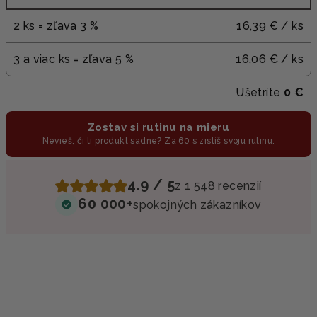
2 ks = zľava 3 %
16,39 €
/ ks
3 a viac ks = zľava 5 %
16,06 €
/ ks
Ušetríte
0 €
Zostav si rutinu na mieru
Nevieš, či ti produkt sadne? Za 60 s zistíš svoju rutinu.
4.9 / 5
z 1 548 recenzií
60 000+
spokojných zákazníkov