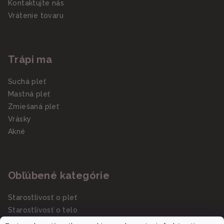
Kontaktujte nás
Vrátenie tovaru
Trápi ma
Suchá pleť
Mastná pleť
Zmiešaná pleť
Vrásky
Akné
Obľúbené kategórie
Starostlivosť o pleť
Starostlivosť o telo
Slnečná starostlivosť SPF