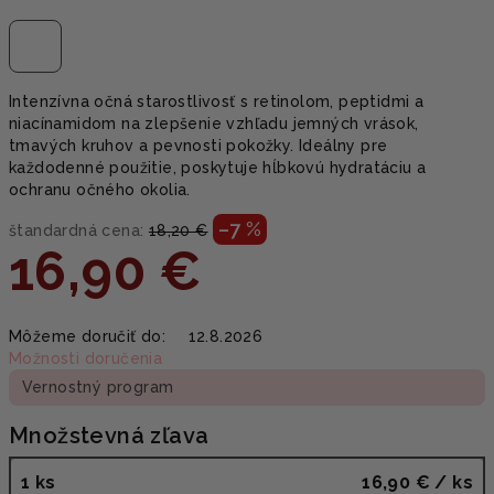
Intenzívna očná starostlivosť s retinolom, peptidmi a
niacínamidom na zlepšenie vzhľadu jemných vrások,
tmavých kruhov a pevnosti pokožky. Ideálny pre
každodenné použitie, poskytuje hĺbkovú hydratáciu a
ochranu očného okolia.
–7 %
štandardná cena:
18,20 €
16,90 €
Jednotková
Môžeme doručiť do:
12.8.2026
cena:
Možnosti doručenia
Vernostný program
Množstevná zľava
1 ks
16,90 €
/ ks