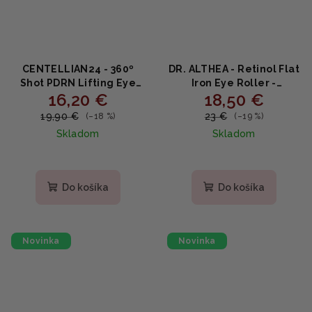
CENTELLIAN24 - 360º
DR. ALTHEA - Retinol Flat
Shot PDRN Lifting Eye
Iron Eye Roller -
16,20 €
18,50 €
Cream - Liftingový očný
Omladzujúce očné
krém s PDRN 30ml
sérum s retinolom 25ml
19,90 €
23 €
(–18 %)
(–19 %)
Skladom
Skladom
Priemerné
hodnotenie
produktu
Do košíka
Do košíka
je
5,0
z
5
Novinka
Novinka
hviezdičiek.