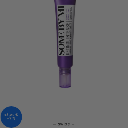
18,20 €
–7 %