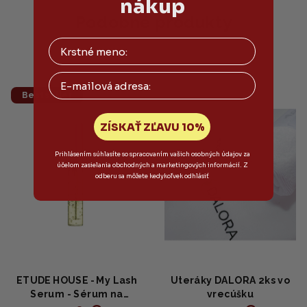
nákup
5
5
hviezdičiek.
hviezdičiek.
Podobné produkty
Email
Bestseller
ZÍSKAŤ ZĽAVU 10%
Prihlásením súhlasíte so spracovaním vašich osobných údajov za
účelom zasielania obchodných a marketingových informácií. Z
odberu sa môžete kedykoľvek odhlásiť
ETUDE HOUSE - My Lash
Uteráky DALORA 2ks vo
Serum - Sérum na
vrecúšku