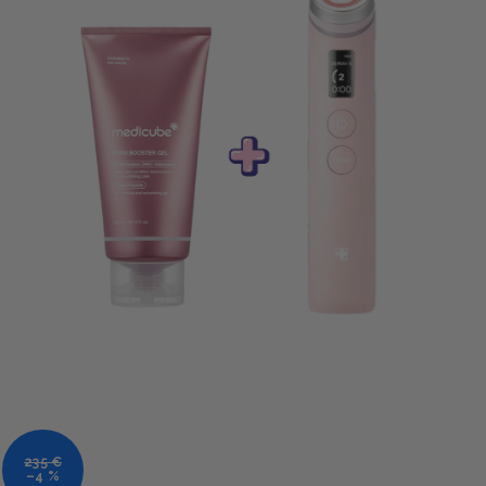
235 €
–4 %