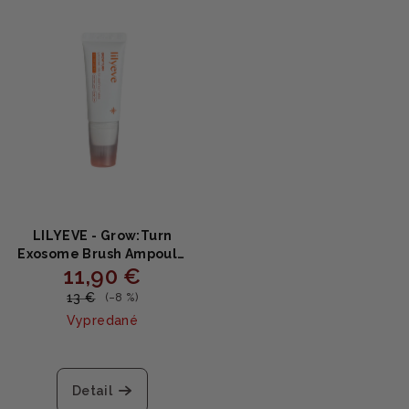
LILYEVE - Grow:Turn
Exosome Brush Ampoule
11,90 €
MINI - Ampoula pre
hustejšie a silnejšie vlasy
13 €
(–8 %)
30ml
Vypredané
Detail