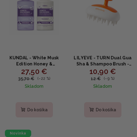
KUNDAL - White Musk
LILYEVE - TURN Dual Gua
Edition Honey &
Sha & Shampoo Brush -
27,50 €
10,90 €
Macadamia Shampoo +
2v1 masážna kefa na
Treatment - Vyživujúca
pokožku hlavy s Gua Sha
35,70 €
12 €
(–22 %)
(–9 %)
vlasová sada s medom,
1 ks
Skladom
Skladom
makadamiou a proteínmi
500ml + 500ml
Do košíka
Do košíka
Novinka