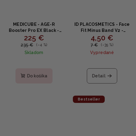
MEDICUBE - AGE-R
ID PLACOSMETICS - Face
Booster Pro EX Black -
Fit Minus Band V2 -
225 €
4,50 €
Profesionálny
Liftingový band na líniu s
kozmetický prístroj s
niacinamidom, peptidmi
235 €
7 €
(–4 %)
(–35 %)
mikroprúdmi a LED
a kyselinou
Skladom
Vypredané
terapiou + PDRN Booster
hyalurónovou 1 ks
Gel 300ml
Priemerné
hodnotenie
produktu
Do košíka
Detail
je
4,6
z
5
Bestseller
hviezdičiek.