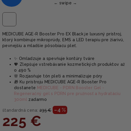
MEDICUBE AGE-R Booster Pro EX Black je luxusný prístroj,
ktorý kombinuje mikroprúdy, EMS a LED terapiu pre žiarivú,
pevnejšiu a mladšie pôsobiacu pleť.
✨ Omladzuje a spevňuje kontúry tváre
💖 Zlepšuje vstrebávanie kozmetických produktov až
o 490 %
🌸 Rozjasňuje tón pleti a minimalizuje póry
🎁 Ku prístroju MEDICUBE AGE-R Booster Pro
dostanete
MEDICUBE - PDRN Booster Gel -
Regeneračný gél s PDRN pre pružnosť a hydratáciu
300ml
zadarmo
–4 %
štandardná cena:
235 €
225 €