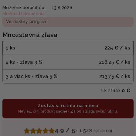
Jednotková
Môžeme doručiť do:
13.8.2026
cena:
Možnosti doručenia
Vernostný program
Množstevná zľava
1 ks
225 €
/ ks
2 ks = zľava 3 %
218,25 €
/ ks
3 a viac ks = zľava 5 %
213,75 €
/ ks
Ušetríte
0 €
Zostav si rutinu na mieru
Nevieš, či ti produkt sadne? Za 60 s zistíš svoju rutinu.
4.9 / 5
z 1 548 recenzií