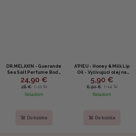
DR.MELAXIN - Guerande
A'PIEU - Honey & Milk Lip
Sea Salt Perfume Body
Oil - Vyživujúci olej na
24,90 €
5,90 €
Scrub Coral Rose - Soľný
pery s medovým
telový peeling s ružovou
extraktom 5g
28 €
6,90 €
(–11 %)
(–14 %)
vôňou a exfoliačnými
Skladom
Skladom
kyselinami 450g
Do košíka
Do košíka