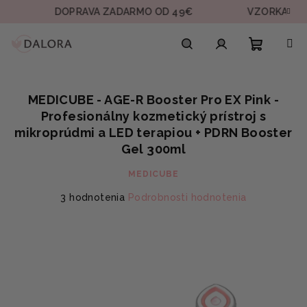
Prejsť
DOPRAVA ZADARMO OD 49€
VZORKA V KAŽDEJ 
na
obsah
Nákupn
Hľadať
Prihlásenie
MEDICUBE - AGE-R Booster Pro EX Pink -
košík
Profesionálny kozmetický prístroj s
mikroprúdmi a LED terapiou + PDRN Booster
Gel 300ml
MEDICUBE
Priemerné
3 hodnotenia
Podrobnosti hodnotenia
hodnotenie
produktu
je
5,0
z
5
hviezdičiek.