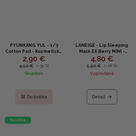
PYUNKANG YUL - 1/3
LANEIGE - Lip Sleeping
Cotton Pad - Kozmetické
Mask EX Berry MINI -
2,90 €
4,80 €
tampóny z bavlny na
Výživná nočná maska na
tonikum 160ks
pery s bobuľovým
4,50 €
5,90 €
(–35 %)
(–18 %)
koktejlom 3g
Skladom
Vypredané
Priemerné
Priemerné
hodnotenie
hodnotenie
produktu
produktu
Do košíka
Detail
je
je
5,0
4,5
z
z
5
5
Novinka
hviezdičiek.
hviezdičiek.