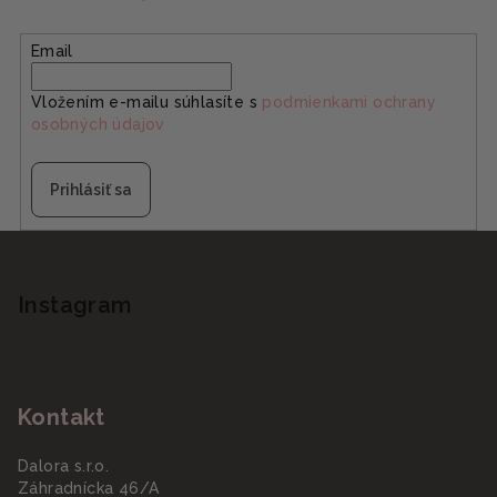
Email
Vložením e-mailu súhlasíte s
podmienkami ochrany
osobných údajov
Prihlásiť sa
Z
á
p
Instagram
ä
t
i
Kontakt
e
Dalora s.r.o.
Záhradnícka 46/A