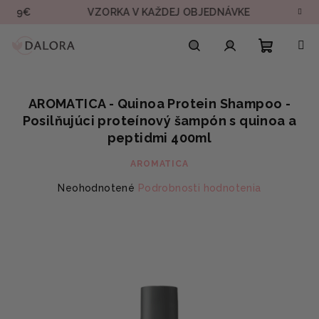
Prejsť
9€
VZORKA V KAŽDEJ OBJEDNÁVKE
RÝCHL
na
obsah
Nákupn
Hľadať
Prihlásenie
AROMATICA - Quinoa Protein Shampoo -
košík
Posilňujúci proteínový šampón s quinoa a
peptidmi 400ml
AROMATICA
Priemerné
Neohodnotené
Podrobnosti hodnotenia
hodnotenie
produktu
je
0,0
z
5
hviezdičiek.