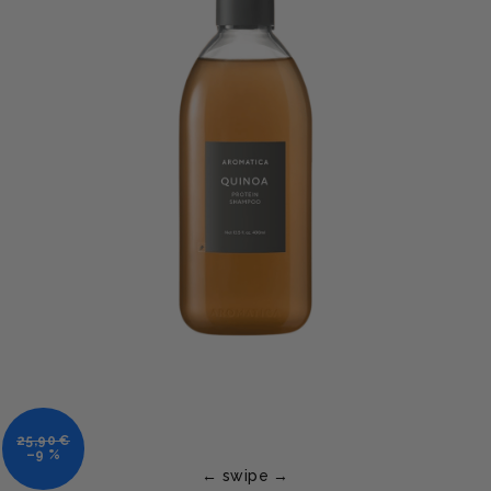
25,90 €
–9 %