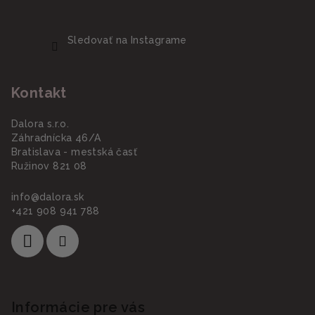
Sledovať na Instagrame
Kontakt
Dalora s.r.o.
Záhradnícka 46/A
Bratislava - mestská časť
Ružinov 821 08
info
@
dalora.sk
+421 908 941 788
Informácie pre vás