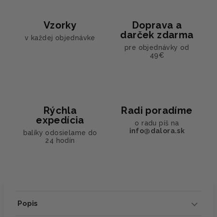
Vzorky
Doprava a
darček zdarma
v každej objednávke
pre objednávky od
49€
Rýchla
Radi poradíme
expedícia
o radu píš na
info@dalora.sk
balíky odosielame do
24 hodín
Popis