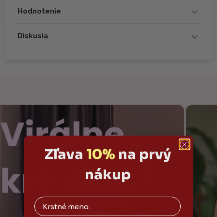
Hodnotenie
Diskusia
Zľava
10%
na prvý
nákup