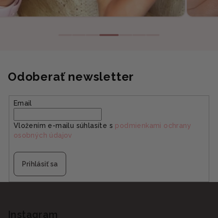
Odoberať newsletter
Email
Vložením e-mailu súhlasíte s
podmienkami ochrany
osobných údajov
Prihlásiť sa
Z
á
p
Instagram