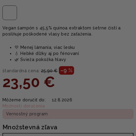
Vegan šampón s 45,5% quinoa extraktom šetrne čistí a
posilňuje poškodené vlasy bez zaťaženia.
💛 Menej lámania, viac lesku
💧 Hebké dĺžky aj po fénovaní
🌿 Svieža pokožka hlavy
–9 %
štandardná cena:
25,90 €
23,50 €
Jednotková
Môžeme doručiť do:
12.8.2026
cena:
Možnosti doručenia
Vernostný program
Množstevná zľava