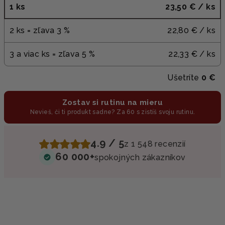
1 ks
23,50 €
/ ks
2 ks = zľava 3 %
22,80 €
/ ks
3 a viac ks = zľava 5 %
22,33 €
/ ks
Ušetríte
0 €
Zostav si rutinu na mieru
Nevieš, či ti produkt sadne? Za 60 s zistíš svoju rutinu.
4.9 / 5
z 1 548 recenzií
60 000+
spokojných zákazníkov