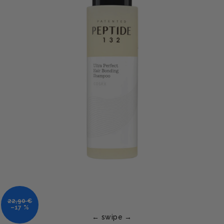
22,90 €
–17 %