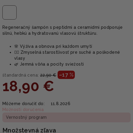
Regeneračný šampón s peptidmi a ceramidmi podporuje
silnú, hebkú a hydratovanú vlasovú štruktúru.
🌸 Výživa a obnova pri každom umytí
💆‍♀️ Zmyselná starostlivosť pre suché a poškodené
vlasy
🌿 Jemná vôňa a pocity sviežosti
–17 %
štandardná cena:
22,90 €
18,90 €
Jednotková
Môžeme doručiť do:
11.8.2026
cena:
Možnosti doručenia
Vernostný program
Množstevná zľava