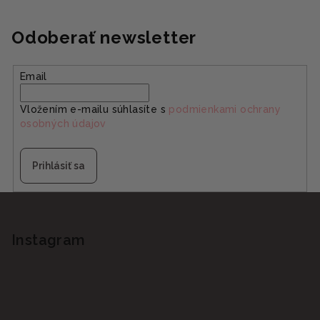
Odoberať newsletter
Email
Vložením e-mailu súhlasíte s
podmienkami ochrany
osobných údajov
Prihlásiť sa
Z
á
p
Instagram
ä
t
i