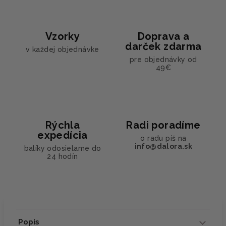
Vzorky
Doprava a
darček zdarma
v každej objednávke
pre objednávky od
49€
Rýchla
Radi poradíme
expedícia
o radu píš na
info@dalora.sk
balíky odosielame do
24 hodín
Popis