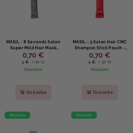
MASIL - 8 Seconds Salon
MASIL - 3 Salon Hair CMC
Super Mild Hair Mask
Shampoo Stick Pouch -
0,70 €
0,70 €
Stick Pouch - Expresná
Salonný šampón s
vyživujúca maska na
ceramidmi a keratínom
1 €
1 €
(–30 %)
(–30 %)
vlasy s aminokyselinami
8ml
Skladom
Skladom
a proteínmi 8 ml
Do košíka
Do košíka
Novinka
Novinka