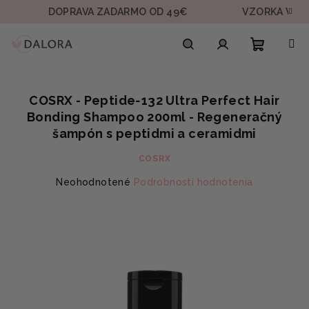
Prejsť
DOPRAVA ZADARMO OD 49€
VZORKA V KAŽDEJ 
na
obsah
Nákupn
Hľadať
Prihlásenie
COSRX - Peptide‑132 Ultra Perfect Hair
košík
Bonding Shampoo 200ml - Regeneračný
šampón s peptidmi a ceramidmi
COSRX
Priemerné
Neohodnotené
Podrobnosti hodnotenia
hodnotenie
produktu
je
0,0
z
5
hviezdičiek.