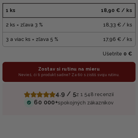
1 ks
18,90 €
/ ks
2 ks = zľava 3 %
18,33 €
/ ks
3 a viac ks = zľava 5 %
17,96 €
/ ks
Ušetríte
0 €
Zostav si rutinu na mieru
Nevieš, či ti produkt sadne? Za 60 s zistíš svoju rutinu.
4.9 / 5
z 1 548 recenzií
60 000+
spokojných zákazníkov