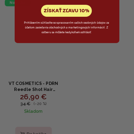
Novinka
ZÍSKAŤ ZĽAVU 10%
Prihlásením súhlasíte so spracovaním vašich osobných údajov za
účelom zasielania obchodných a marketingových informácií. Z
odberu sa môžete kedykoľvek odhlásiť
VT COSMETICS - PDRN
Reedle Shot Hair
26,90 €
Ampoule 300dL - Ampula
pre hustejšie a silnejšie
34 €
(–20 %)
vlasy 15ml
Skladom