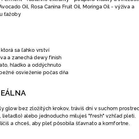
vocado Oil, Rosa Canina Fruit Oil, Moringa Oil - výživa a
u ťažoby
ktorá sa ľahko vrství
va a zanechá dewy finish
ato, hladko a oddýchnuto
ebežné osvieženie počas dňa
DEÁLNA
ly glow bez zložitých krokov, tráviš dni v suchom prostred
a, lietadlo) alebo jednoducho miluješ "fresh" vzhľad pleti.
 líčiš a chceš, aby pleť pôsobila šťavnato a komfortne.