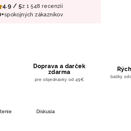
4.9 / 5
z 1 548 recenzií
0+
spokojných zákazníkov
Doprava a darček
Rých
zdarma
balíky od
pre objednávky od 49€
tenie
Diskusia