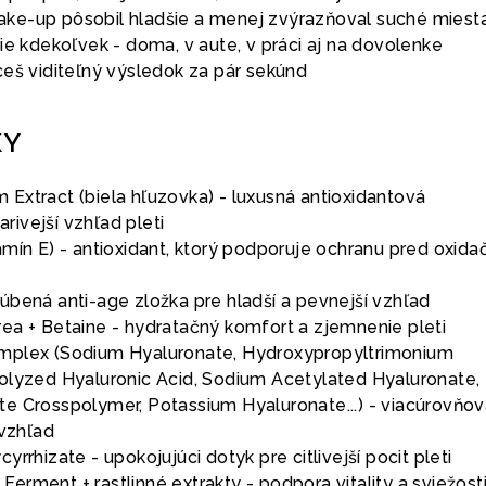
ke-up pôsobil hladšie a menej zvýrazňoval suché miest
ie kdekoľvek - doma, v aute, v práci aj na dovolenke
ceš viditeľný výsledok za pár sekúnd
KY
Extract (biela hľuzovka) - luxusná antioxidantová
iarivejší vzhľad pleti
amín E) - antioxidant, ktorý podporuje ochranu pred oxid
úbená anti-age zložka pre hladší a pevnejší vzhľad
ea + Betaine - hydratačný komfort a zjemnenie pleti
mplex (Sodium Hyaluronate, Hydroxypropyltrimonium
olyzed Hyaluronic Acid, Sodium Acetylated Hyaluronate,
e Crosspolymer, Potassium Hyaluronate...) - viacúrovňov
 vzhľad
rrhizate - upokojujúci dotyk pre citlivejší pocit pleti
rment + rastlinné extrakty - podpora vitality a sviežost