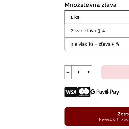
Množstevná zľava
1 ks
2 ks = zľava 3 %
3 a viac ks = zľava 5 %
−
+
Zost
Nevieš, či ti prod