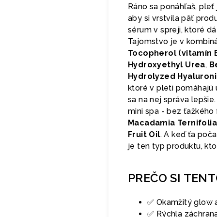
Ráno sa ponáhľaš, pleť 
aby si vrstvila päť pro
sérum v spreji, ktoré d
Tajomstvo je v kombiná
Tocopherol (vitamín 
Hydroxyethyl Urea
,
B
Hydrolyzed Hyaluroni
ktoré v pleti pomáhajú 
sa na nej správa lepšie.
mini spa - bez ťažkého
Macadamia Ternifolia
Fruit Oil
. A keď ťa poč
je ten typ produktu, kt
PREČO SI TEN
✅ Okamžitý glow a
✅ Rýchla záchrana