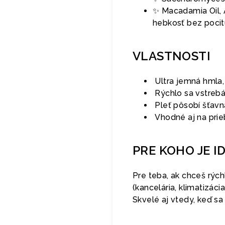
✨ Macadamia Oil, A
hebkosť bez pocit
VLASTNOSTI
Ultra jemná hmla, 
Rýchlo sa vstrebá
Pleť pôsobí šťavn
Vhodné aj na pri
PRE KOHO JE I
Pre teba, ak chceš rých
(kancelária, klimatizáci
Skvelé aj vtedy, keď sa