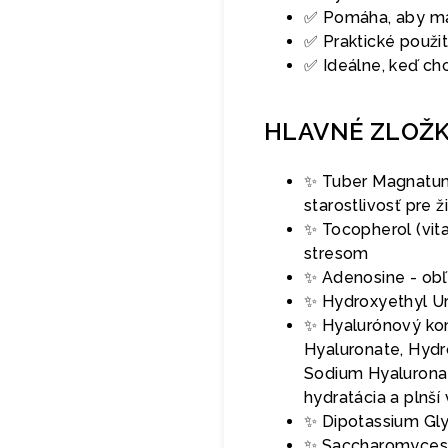
✅ Pomáha, aby ma
✅ Praktické použit
✅ Ideálne, keď ch
HLAVNÉ ZLOŽ
✨ Tuber Magnatum 
starostlivosť pre ž
✨ Tocopherol (vit
stresom
✨ Adenosine - obľ
✨ Hydroxyethyl Ur
✨ Hyalurónový ko
Hyaluronate, Hydr
Sodium Hyaluronat
hydratácia a plnší
✨ Dipotassium Glycy
✨ Saccharomyces Fe