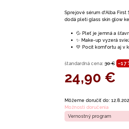
hodnotenie
produktu
Sprejové sérum d'Alba First 
je
dodá pleti glass skin glow 
0,0
z
💦 Pleť je jemná a šťav
5
✨ Make-up vyzerá sviež
hviezdičiek.
💛 Pocit komfortu aj v k
–17
štandardná cena:
30 €
24,90 €
Jednotková
cena:
Môžeme doručiť do:
12.8.20
Možnosti doručenia
Vernostný program