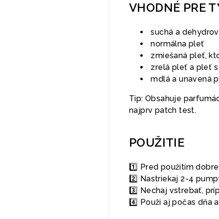
VHODNÉ PRE T
suchá a dehydrov
normálna pleť
zmiešaná pleť, kt
zrelá pleť a pleť 
mdlá a unavená pl
Tip: Obsahuje parfumáci
najprv patch test.
POUŽITIE
1️⃣ Pred použitím dobre 
2️⃣ Nastriekaj 2-4 pump
3️⃣ Nechaj vstrebať, pr
4️⃣ Použi aj počas dňa