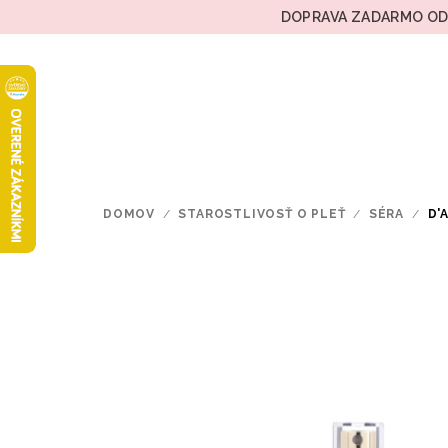
Prejsť
DOPRAVA ZADARMO OD 
na
obsah
DOMOV
/
STAROSTLIVOSŤ O PLEŤ
/
SÉRA
/
D'