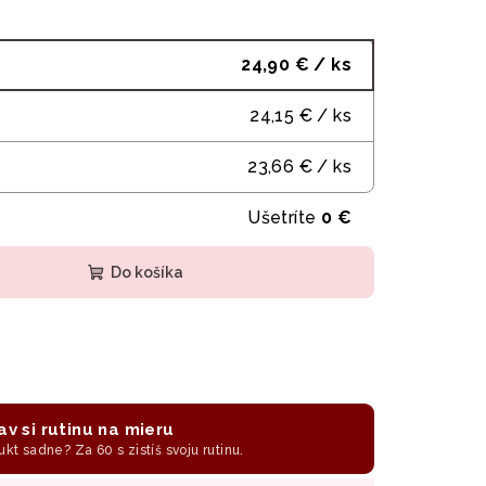
24,90 €
/ ks
24,15 €
/ ks
23,66 €
/ ks
Ušetríte
0 €
Do košíka
av si rutinu na mieru
ukt sadne? Za 60 s zistíš svoju rutinu.