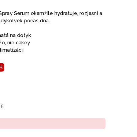
Spray Serum okamžite hydratuje, rozjasní a
kedykoľvek počas dňa.
natá na dotyk
o, nie cakey
limatizácii
 %
26