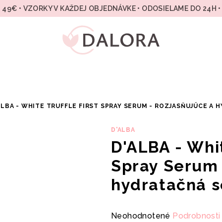
49€ • VZORKY V KAŽDEJ OBJEDNÁVKE • ODOSIELAME DO 24H 
ALBA - WHITE TRUFFLE FIRST SPRAY SERUM - ROZJASŇUJÚCE A 
D'ALBA
D'ALBA - Whit
Spray Serum 
hydratačná s
Priemerné
Neohodnotené
Podrobnosti