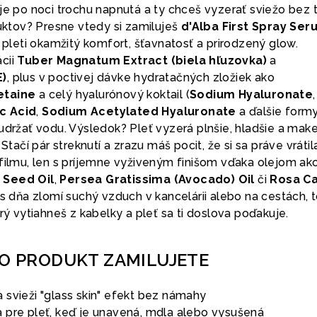
je po noci trochu napnutá a ty chceš vyzerať sviežo bez 
duktov? Presne vtedy si zamiluješ
d'Alba First Spray Ser
á pleti okamžitý komfort, šťavnatosť a prirodzený glow.
cii
Tuber Magnatum Extract (biela hľuzovka)
a
E)
, plus v poctivej dávke hydratačných zložiek ako
etaine
a celý hyalurónový koktail (
Sodium Hyaluronate
,
c Acid
,
Sodium Acetylated Hyaluronate
a ďalšie formy
udržať vodu. Výsledok? Pleť vyzerá plnšie, hladšie a mak
 Stačí pár streknutí a zrazu máš pocit, že si sa práve vrátil
 filmu, len s príjemne vyživeným finišom vďaka olejom ak
 Seed Oil
,
Persea Gratissima (Avocado) Oil
či
Rosa Ca
as dňa zlomí suchý vzduch v kancelárii alebo na cestách, 
orý vytiahneš z kabelky a pleť sa ti doslova poďakuje.
TO PRODUKT ZAMILUJETE
 svieži "glass skin" efekt bez námahy
 pre pleť, keď je unavená, mdla alebo vysušená