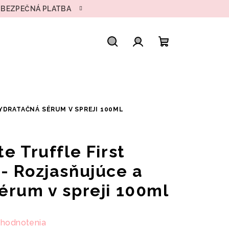
• BEZPEČNÁ PLATBA
Hľadať
Prihlásenie
Nákupný
košík
HYDRATAČNÁ SÉRUM V SPREJI 100ML
e Truffle First
- Rozjasňujúce a
érum v spreji 100ml
 hodnotenia