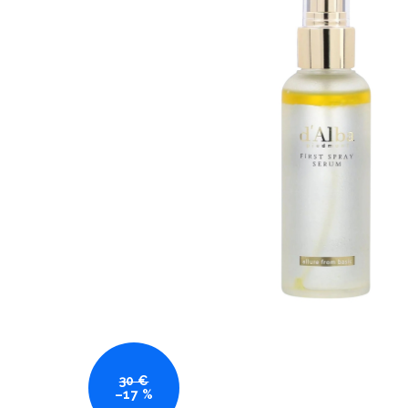
30 €
–17 %