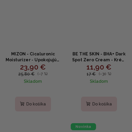
MIZON - Cicaluronic
BE THE SKIN - BHA+ Dark
Moisturizer - Upokojujúci
Spot Zero Cream - Krém
23,90 €
11,90 €
hydratačný krém s
proti tmavým škvrnám s
centellou a kyselinou
BHA, niacínamidom a
25,80 €
17 €
(–7 %)
(–30 %)
hyalurónovou 50ml
kyselinou tranexamovou
Skladom
Skladom
35g
Do košíka
Do košíka
Novinka