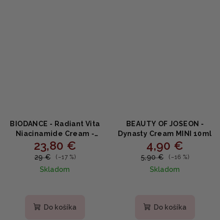
BIODANCE - Radiant Vita
BEAUTY OF JOSEON -
Niacinamide Cream -
Dynasty Cream MINI 10ml
23,80 €
4,90 €
Rozjasňujúci krém s
niacínamidom,
29 €
5,90 €
(–17 %)
(–16 %)
ananásovou vodou a
Skladom
Skladom
glutatiónom 50ml
Do košíka
Do košíka