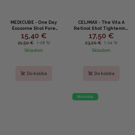
MEDICUBE - One Day
CELIMAX - The Vita A
Exosome Shot Pore
Retinol Shot Tightening
15,40 €
17,50 €
Ampoule 25000 -
Serum - Spevňujúce
Sťahujúce ampulové
sérum s retinolom 0.1% a
21,50 €
23,20 €
(–28 %)
(–24 %)
sérum s exozómami a
peptidmi 30ml
Skladom
Skladom
niacínamidom 13ml
Priemerné
hodnotenie
produktu
Do košíka
Do košíka
je
5,0
z
5
Novinka
hviezdičiek.