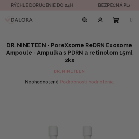
Prejsť
CHLE DORUČENIE DO 24H
BEZPEČNÁ PLATBA
na
obsah
Nákupn
Hľadať
Prihlásenie
DR. NINETEEN - PoreXsome ReDRN Exosome
košík
Ampoule - Ampulka s PDRN a retinolom 15ml
2ks
DR. NINETEEN
Priemerné
Neohodnotené
Podrobnosti hodnotenia
hodnotenie
produktu
je
0,0
z
5
hviezdičiek.