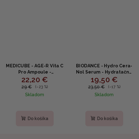
MEDICUBE - AGE-R Vita C
BIODANCE - Hydro Cera-
Pro Ampoule -
Nol Serum - Hydratačné
22,20 €
19,50 €
Omladzujúce a
sérum s ceramidmi,
rozjasňujúce sérum s
panthenolom a kyselinou
29 €
23,50 €
(–23 %)
(–17 %)
vitamínom C 20ml
hyalurónovou 30ml
Skladom
Skladom
Priemerné
Priemerné
hodnotenie
hodnotenie
produktu
produktu
Do košíka
Do košíka
je
je
4,3
5,0
z
z