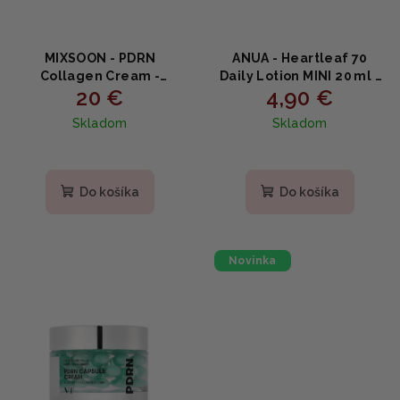
MIXSOON - PDRN
ANUA - Heartleaf 70
Collagen Cream -
Daily Lotion MINI 20 ml -
20 €
4,90 €
Regeneračný
Ľahké hydratačné
kolagénový krém s PDRN
mlieko so 70 %
Skladom
Skladom
(Sodium DNA),
srdcovníka 20ml
niacínamidom a
peptidom medi 50ml
Do košíka
Do košíka
Novinka