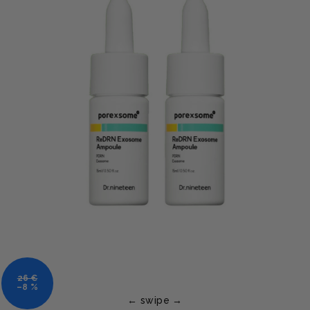
26 €
–8 %