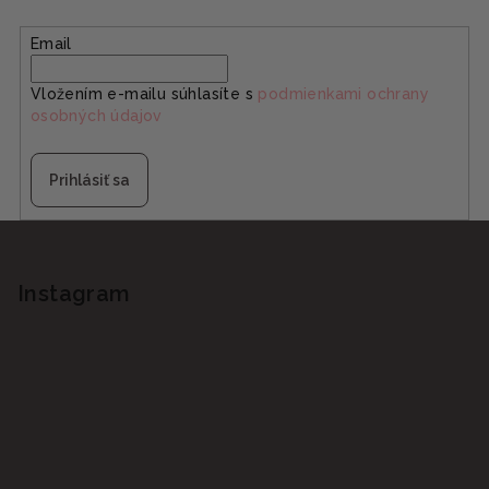
Email
Vložením e-mailu súhlasíte s
podmienkami ochrany
osobných údajov
Prihlásiť sa
Z
á
p
Instagram
ä
t
i
e