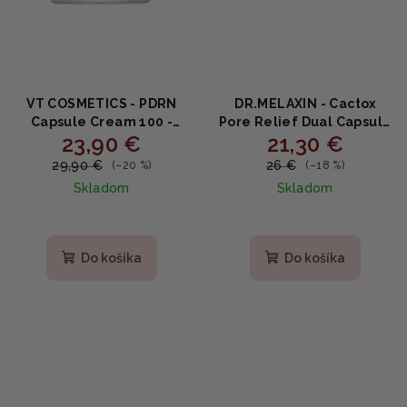
VT COSMETICS - PDRN
DR.MELAXIN - Cactox
Capsule Cream 100 -
Pore Relief Dual Capsule
23,90 €
21,30 €
Regeneračný kapsulový
Cream - Dvojkapsulový
krém s PDRN, 10 typmi
krém na rozšírené póry s
29,90 €
26 €
(–20 %)
(–18 %)
kyseliny hyalurónovej a
kaktusom a
Skladom
Skladom
peptidmi 50ml
niacínamidom 65g
Priemerné
hodnotenie
produktu
Do košíka
Do košíka
je
5,0
z
5
hviezdičiek.