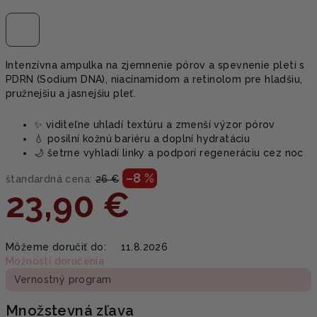
Intenzívna ampulka na zjemnenie pórov a spevnenie pleti s
PDRN (Sodium DNA), niacínamidom a retinolom pre hladšiu,
pružnejšiu a jasnejšiu pleť.
✨ viditeľne uhladí textúru a zmenší výzor pórov
💧 posilní kožnú bariéru a doplní hydratáciu
🌙 šetrne vyhladí linky a podporí regeneráciu cez noc
–8 %
štandardná cena:
26 €
23,90 €
Jednotková
Môžeme doručiť do:
11.8.2026
cena:
Možnosti doručenia
Vernostný program
Množstevná zľava