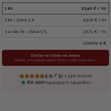
1 ks
23,90 €
/ ks
2 ks = zľava 3 %
23,18 €
/ ks
3 a viac ks = zľava 5 %
22,71 €
/ ks
Ušetríte
0 €
Zostav si rutinu na mieru
Nevieš, či ti produkt sadne? Za 60 s zistíš svoju rutinu.
4.9 / 5
z 1 548 recenzií
60 000+
spokojných zákazníkov