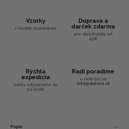
Vzorky
Doprava a
darček zdarma
v každej objednávke
pre objednávky od
49€
Rýchla
Radi poradíme
expedícia
o radu píš na
info@dalora.sk
balíky odosielame do
24 hodín
Popis