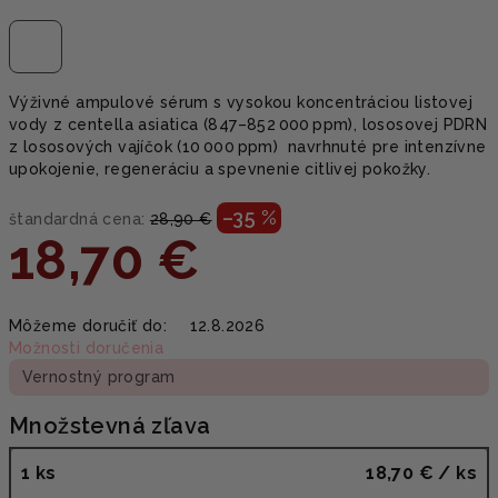
Výživné ampulové sérum s vysokou koncentráciou listovej
vody z centella asiatica (847–852 000 ppm), lososovej PDRN
z lososových vajíčok (10 000 ppm) navrhnuté pre intenzívne
upokojenie, regeneráciu a spevnenie citlivej pokožky.
–35 %
štandardná cena:
28,90 €
18,70 €
Jednotková
Môžeme doručiť do:
12.8.2026
cena:
Možnosti doručenia
Vernostný program
Množstevná zľava
1 ks
18,70 €
/ ks