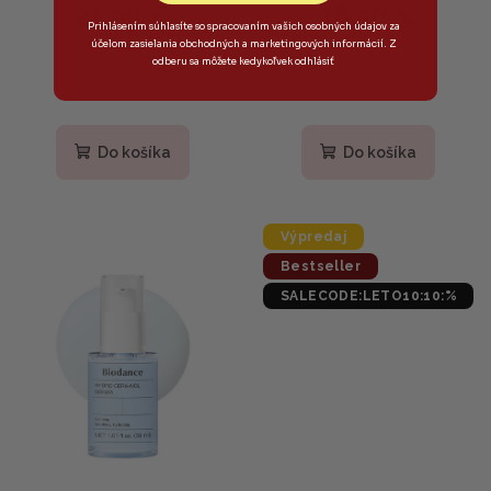
21,90 €
18,50 €
- Liftingové sérum s
sérum s centellou 30ml
Prihlásením súhlasíte so spracovaním vašich osobných údajov za
PDRN, peptidmi a
27,90 €
21,50 €
(–21 %)
(–13 %)
účelom zasielania obchodných a marketingových informácií. Z
niacínamidom 50ml
odberu sa môžete kedykoľvek odhlásiť
Skladom
Skladom
Priemerné
hodnotenie
produktu
Do košíka
Do košíka
je
3,5
z
5
Výpredaj
hviezdičiek.
Bestseller
SALECODE:LETO10:10:%