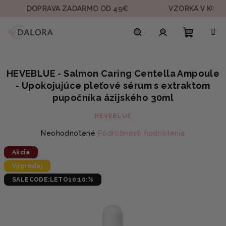
Prejsť
DOPRAVA ZADARMO OD 49€
VZORKA V KAŽDEJ OBJ
na
obsah
Nákupn
Hľadať
Prihlásenie
HEVEBLUE - Salmon Caring Centella Ampoule
košík
- Upokojujúce pleťové sérum s extraktom
pupočníka ázijského 30ml
HEVEBLUE
Priemerné
Neohodnotené
Podrobnosti hodnotenia
hodnotenie
Akcia
produktu
je
Výpredaj
0,0
SALECODE:LETO10:10:%
z
5
hviezdičiek.