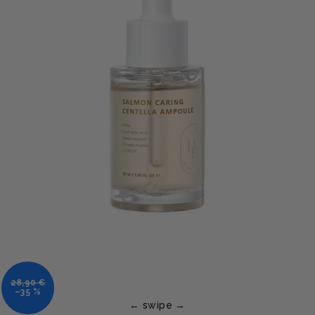
28,90 €
–35 %