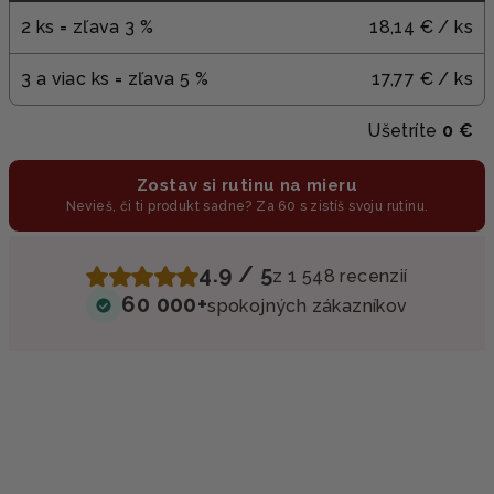
2 ks = zľava 3 %
18,14 €
/ ks
3 a viac ks = zľava 5 %
17,77 €
/ ks
Ušetríte
0 €
Zostav si rutinu na mieru
Nevieš, či ti produkt sadne? Za 60 s zistíš svoju rutinu.
4.9 / 5
z 1 548 recenzií
60 000+
spokojných zákazníkov