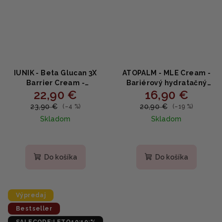
IUNIK - Beta Glucan 3X
ATOPALM - MLE Cream -
Barrier Cream -
Bariérový hydratačný
22,90 €
16,90 €
Posilňujúci krém s
krém s MLE a beta-
beta‑glukánom 50ml
glukánom 65ml
23,90 €
20,90 €
(–4 %)
(–19 %)
Skladom
Skladom
Priemerné
hodnotenie
produktu
Do košíka
Do košíka
je
5,0
z
5
Výpredaj
hviezdičiek.
Bestseller