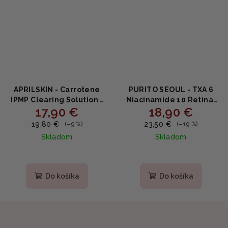
APRILSKIN - Carrotene
PURITO SEOUL - TXA 6
IPMP Clearing Solution -
Niacinamide 10 Retinal
17,90 €
18,90 €
Sérum na liečbu akné s
Serum - Rozjasňujúce
beta-karoténom 20ml
sérum s 6% TXA, 10%
19,80 €
23,50 €
(–9 %)
(–19 %)
niacínamidom a
Skladom
Skladom
retinalom - 30ml
Priemerné
hodnotenie
produktu
Do košíka
Do košíka
je
5,0
z
5
hviezdičiek.