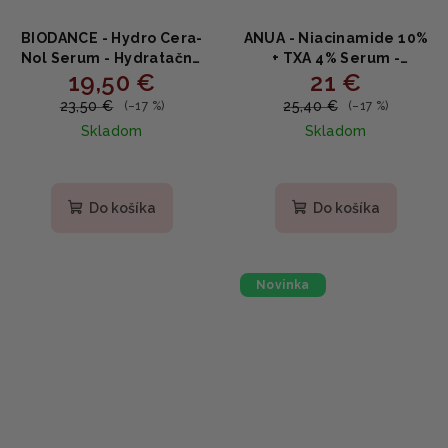
BIODANCE - Hydro Cera-
ANUA - Niacinamide 10%
Nol Serum - Hydratačné
+ TXA 4% Serum -
19,50 €
21 €
sérum s ceramidmi,
Rozjasňujúce sérum s
panthenolom a kyselinou
niacínamidom a
23,50 €
25,40 €
(–17 %)
(–17 %)
hyalurónovou 30ml
kyselinou tranexamovou
Skladom
Skladom
30ml
Priemerné
Priemerné
hodnotenie
hodnotenie
produktu
produktu
Do košíka
Do košíka
je
je
5,0
4,9
z
z
5
5
Novinka
hviezdičiek.
hviezdičiek.