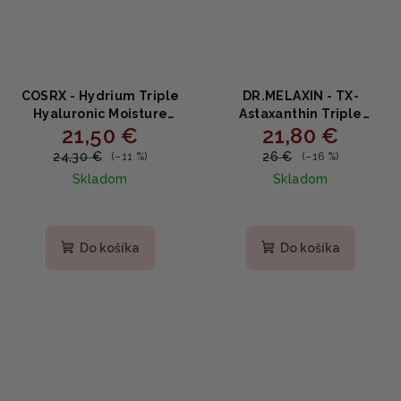
COSRX - Hydrium Triple
DR.MELAXIN - TX-
Hyaluronic Moisture
Astaxanthin Triple
21,50 €
21,80 €
Ampoule - Hydratačná
Brightening Jelly Serum
ampulka s 3 formami
- Rozjasňujúce sérum s
24,30 €
26 €
(–11 %)
(–16 %)
kyseliny hyalurónovej
astaxantínom a
Skladom
Skladom
40ml
tranexamovou kyselinou
30ml
Do košíka
Do košíka