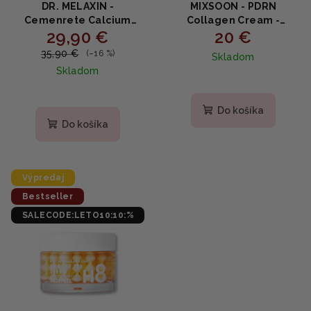
DR. MELAXIN -
MIXSOON - PDRN
Cemenrete Calcium
Collagen Cream -
29,90 €
20 €
Intense Cream -
Regeneračný
Intenzívny krém s
kolagénový krém s PDRN
35,90 €
(–16 %)
Skladom
vápnikom a výživou 50ml
(Sodium DNA),
Skladom
niacínamidom a
peptidom medi 50ml
Do košíka
Do košíka
Výpredaj
Bestseller
SALECODE:LETO10:10:%