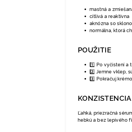
mastná a zmiešan
citlivá a reaktívna
aknózna so sklon
normálna, ktorá c
POUŽITIE
1️⃣ Po vyčistení a
2️⃣ Jemne vklep, 
3️⃣ Pokračuj krém
KONZISTENCIA
Ľahká, priezračná sérum
hebkú a bez lepivého f