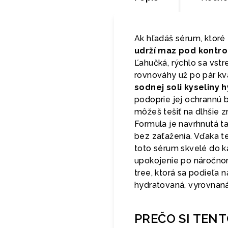
Ak hľadáš sérum, ktoré
udrží maz pod kontro
Ľahučká, rýchlo sa vstre
rovnováhy už po pár k
sodnej soli kyseliny
podoprie jej ochrannú b
môžeš tešiť na dlhšie 
Formula je navrhnutá ta
bez zaťaženia. Vďaka t
toto sérum skvelé do k
upokojenie po náročnom
tree, ktorá sa podieľa
hydratovaná, vyrovnaná
PREČO SI TEN