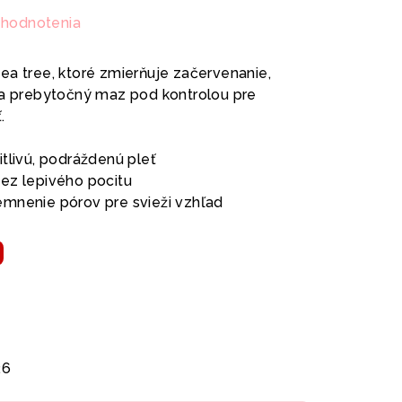
 hodnotenia
ea tree, ktoré zmierňuje začervenanie,
va prebytočný maz pod kontrolou pre
.
itlivú, podráždenú pleť
bez lepivého pocitu
mnenie pórov pre svieži vzhľad
%
26