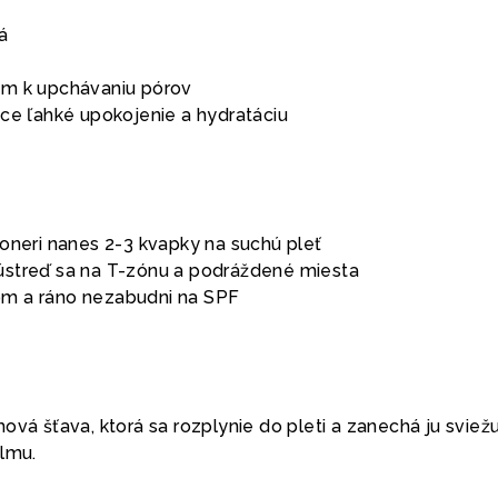
á
om k upchávaniu pórov
hce ľahké upokojenie a hydratáciu
 toneri nanes 2-3 kvapky na suchú pleť
sústreď sa na T-zónu a podráždené miesta
om a ráno nezabudni na SPF
ová šťava, ktorá sa rozplynie do pleti a zanechá ju sviežu
ilmu.