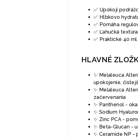
✅ Upokojí podrážd
✅ Hĺbkovo hydratu
✅ Pomáha regulov
✅ Ľahučká textúra
✅ Praktické 40 ml 
HLAVNÉ ZLOŽ
✨ Melaleuca Alter
upokojenie, čistejš
✨ Melaleuca Altern
začervenania
✨ Panthenol - oka
✨ Sodium Hyaluron
✨ Zinc PCA - pom
✨ Beta-Glucan - u
✨ Ceramide NP - p