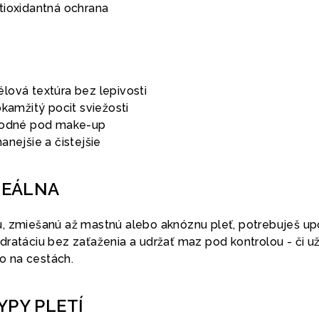
tioxidantná ochrana
lová textúra bez lepivosti
okamžitý pocit sviežosti
vhodné pod make-up
anejšie a čistejšie
DEÁLNA
livú, zmiešanú až mastnú alebo aknóznu pleť, potrebuješ up
ratáciu bez zaťaženia a udržať maz pod kontrolou - či už
bo na cestách.
YPY PLETÍ