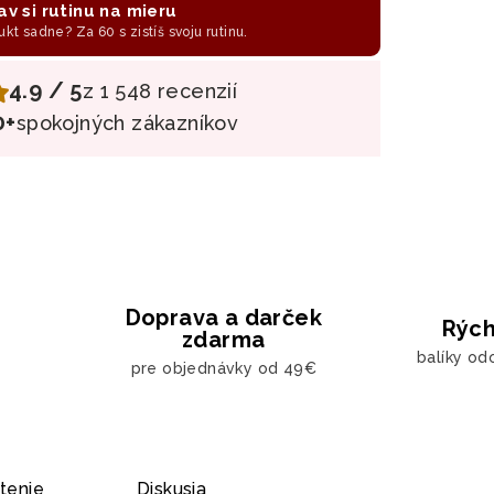
av si rutinu na mieru
ukt sadne? Za 60 s zistíš svoju rutinu.
4.9 / 5
z 1 548 recenzií
0+
spokojných zákazníkov
Doprava a darček
Rých
zdarma
balíky od
pre objednávky od 49€
tenie
Diskusia