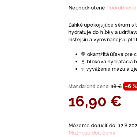
Priemerné
Neohodnotené
Podrobnosti
hodnotenie
produktu
Ľahké upokojujúce sérum s t
je
hydratuje do hĺbky a udržia
0,0
čistejšiu a vyrovnanejšiu pleť
z
5
💚 okamžitá úľava pre c
hviezdičiek.
💧 hĺbková hydratácia 
✨ vyváženie mazu a zje
–6 
štandardná cena:
18 €
16,90 €
Jednotková
cena:
Môžeme doručiť do:
12.8.20
Možnosti doručenia