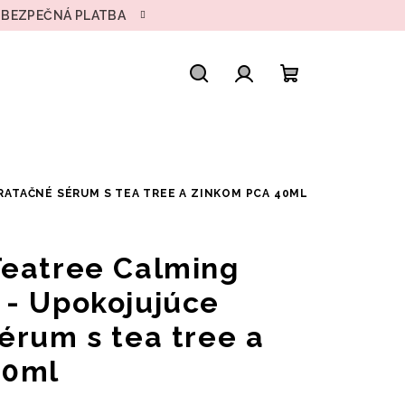
• BEZPEČNÁ PLATBA
Hľadať
Prihlásenie
Nákupný
košík
RATAČNÉ SÉRUM S TEA TREE A ZINKOM PCA 40ML
Teatree Calming
 - Upokojujúce
érum s tea tree a
40ml