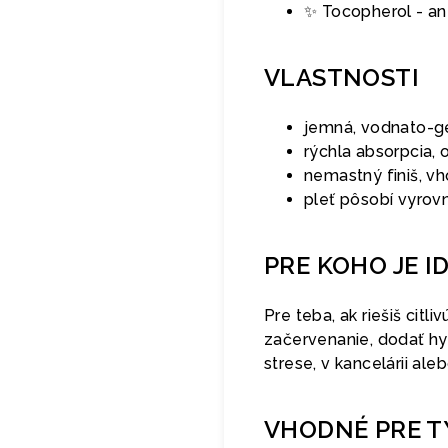
✨ Tocopherol - an
VLASTNOSTI
jemná, vodnato-gé
rýchla absorpcia, 
nemastný finiš, 
pleť pôsobí vyrovn
PRE KOHO JE I
Pre teba, ak riešiš cit
začervenanie, dodať hyd
strese, v kancelárii ale
VHODNÉ PRE T