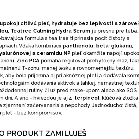
upokojí citlivú pleť, hydratuje bez lepivosti a zárove
lou
,
Teatree Calming Hydra Serum
je presne pre teba.
bávajúca formula s tea tree ti prinesie pocit čistoty a
vapkách. Vďaka kombinácii
panthenolu, beta-glukánu,
 hyalurónovej a ceramidu NP
pleť okamžite napojí, upokoj
ariéru.
Zinc PCA
pomáha regulovať prebytočný maz, tak
zmatnenú T-zónu, menej lesku a rovnomernejšiu textúru.
k, aby bola príjemná aj pri aknóznej pleti a dodávala kom
echnológiám dodávania aktívok a ľahkej, nemastnej textúr
aždodennej rutiny, či už pred make-upom alebo ako SOS
 dni. A áno - hviezdou je aj
4-terpineol
, kľúčová zložka
 na zjemnení začervenania a nepohody. Jednoducho: čistá,
 pleť - bez kompromisov.
TO PRODUKT ZAMILUJEŠ