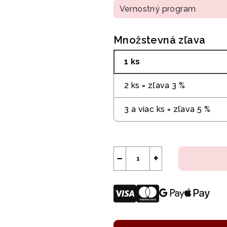
Vernostný program
Množstevná zľava
1 ks
2 ks = zľava 3 %
3 a viac ks = zľava 5 %
−
+