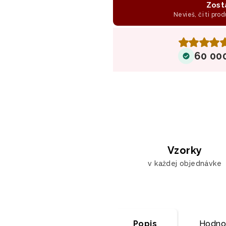
Zost
Nevieš, či ti prod
60 00
Vzorky
v každej objednávke
Popis
Hodno