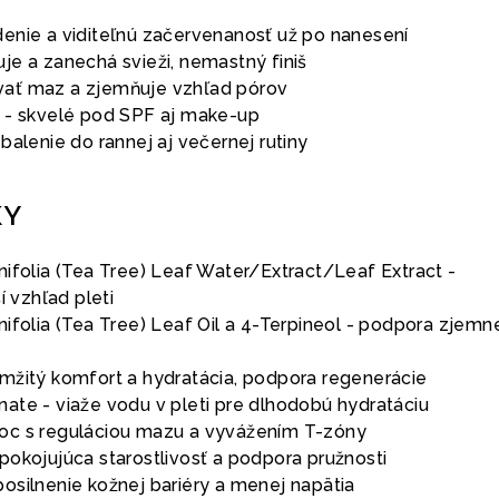
enie a viditeľnú začervenanosť už po nanesení
je a zanechá svieži, nemastný finiš
ať maz a zjemňuje vzhľad pórov
 - skvelé pod SPF aj make-up
balenie do rannej aj večernej rutiny
KY
nifolia (Tea Tree) Leaf Water/Extract/Leaf Extract -
í vzhľad pleti
ifolia (Tea Tree) Leaf Oil a 4-Terpineol - podpora zjemn
mžitý komfort a hydratácia, podpora regenerácie
ate - viaže vodu v pleti pre dlhodobú hydratáciu
oc s reguláciou mazu a vyvážením T-zóny
pokojujúca starostlivosť a podpora pružnosti
osilnenie kožnej bariéry a menej napätia