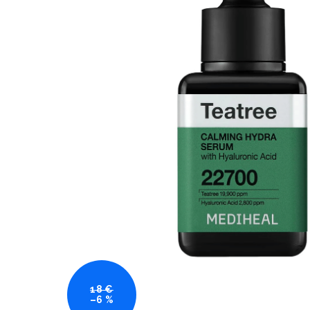
18 €
–6 %