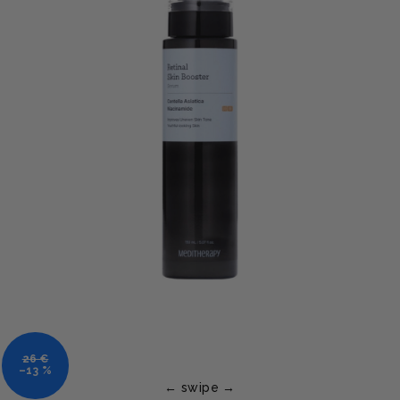
26 €
–13 %