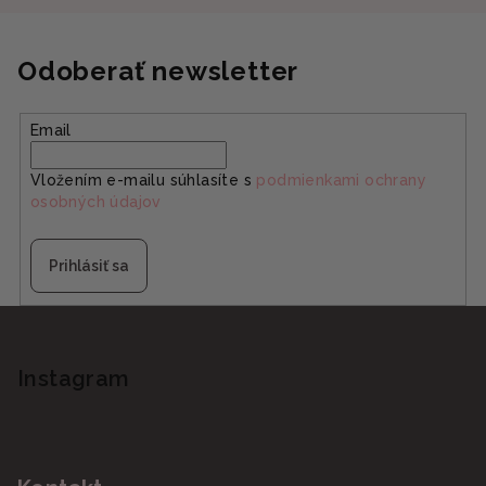
Odoberať newsletter
Email
Vložením e-mailu súhlasíte s
podmienkami ochrany
osobných údajov
Prihlásiť sa
Z
á
p
Instagram
ä
t
i