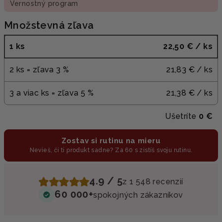
Vernostný program
Množstevná zľava
1 ks
22,50 €
/ ks
2 ks = zľava 3 %
21,83 €
/ ks
3 a viac ks = zľava 5 %
21,38 €
/ ks
Ušetríte
0 €
Zostav si rutinu na mieru
Nevieš, či ti produkt sadne? Za 60 s zistíš svoju rutinu.
4.9 / 5
z 1 548 recenzií
60 000+
spokojných zákazníkov