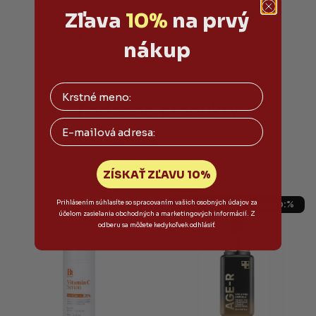
peptidom medi 50ml
Priemerné
Zľava
10%
na prvý
hodnotenie
Do košíka
produktu
Do košíka
nákup
je
5,0
z
5
hviezdičiek.
Podobné produkty
Email
ZÍSKAŤ ZĽAVU 10%
Výpredaj
Prihlásením súhlasíte so spracovaním vašich osobných údajov za
SALECODE:LETO10:10:%
účelom zasielania obchodných a marketingových informácií. Z
odberu sa môžete kedykoľvek odhlásiť