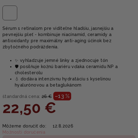
Sérum s retinalom pre viditeľne hladšiu, jasnejšiu a
pevnejšiu pleť - kombinuje niacínamid, ceramidy a
antioxidanty pre maximálny anti-aging účinok bez
zbytočného podráždenia.
✨ vyhladzuje jemné linky a zjednocuje tón
🛡️ posilňuje kožnú bariéru vďaka ceramidu NP a
cholesterolu
💧 dodáva intenzívnu hydratáciu s kyselinou
hyalurónovou a betaglukánom
–13 %
štandardná cena:
26 €
22,50 €
Jednotková
Môžeme doručiť do:
12.8.2026
cena:
Možnosti doručenia