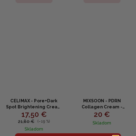
5,0
z
5
hviezdičiek.
CELIMAX - Pore+Dark
MIXSOON - PDRN
Spot Brightening Cream
Collagen Cream -
17,50 €
20 €
- Rozjasňujúci krém na
Regeneračný
nerovnomerný tón pleti
kolagénový krém s PDRN
21,80 €
(–19 %)
Skladom
a póry 35ml
(Sodium DNA),
Skladom
niacínamidom a