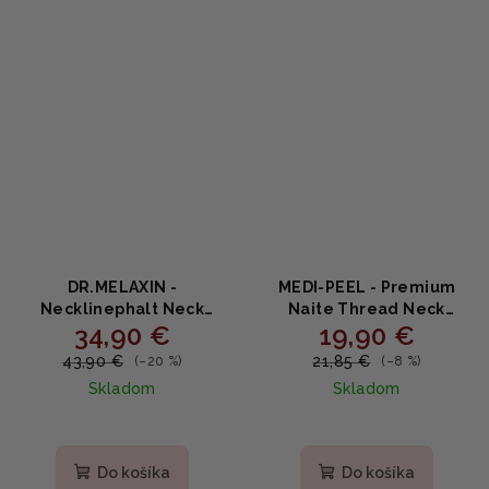
DR.MELAXIN -
MEDI-PEEL - Premium
Necklinephalt Neck
Naite Thread Neck
34,90 €
19,90 €
Cream - Spevňujúci krém
Cream 3.0 - Spevňujúci
na krk s bakuchiolom,
krém na krk a dekolt s
43,90 €
21,85 €
(–20 %)
(–8 %)
ceramidmi a bio-
kolagénom a peptidmi
Skladom
Skladom
spikulami 20ml
100 ml
Priemerné
hodnotenie
produktu
Do košíka
Do košíka
je