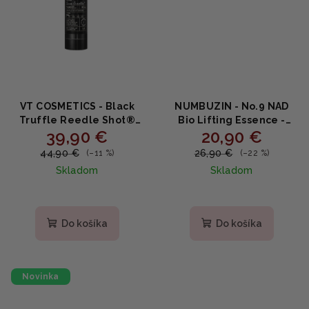
VT COSMETICS - Black
NUMBUZIN - No.9 NAD
Truffle Reedle Shot®
Bio Lifting Essence -
39,90 €
20,90 €
100 - Omladzujúce
Liftingová esencia s
sérum s čiernym
peptidmi a NAD 50 ml
44,90 €
26,90 €
(–11 %)
(–22 %)
hľuzovkovým extraktom
Skladom
Skladom
a niacínamidom 50ml
Priemerné
hodnotenie
produktu
Do košíka
Do košíka
je
5,0
z
5
Novinka
hviezdičiek.