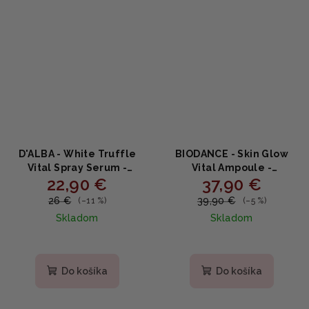
D'ALBA - White Truffle
BIODANCE - Skin Glow
Vital Spray Serum -
Vital Ampoule -
22,90 €
37,90 €
Upokojujúce spray sérum
Rozjasňujúce hydratačné
s bielou hľuzovkou a
sérum s probiotikami a
26 €
39,90 €
(–11 %)
(–5 %)
kyselinou hyalurónovou
niacínamidom 50ml
Skladom
Skladom
100ml
Do košíka
Do košíka