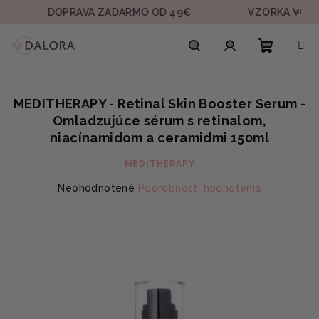
Prejsť
DOPRAVA ZADARMO OD 49€
VZORKA V KAŽDEJ O
na
obsah
Nákupn
Hľadať
Prihlásenie
MEDITHERAPY - Retinal Skin Booster Serum -
košík
Omladzujúce sérum s retinalom,
niacínamidom a ceramidmi 150ml
MEDITHERAPY
Priemerné
Neohodnotené
Podrobnosti hodnotenia
hodnotenie
produktu
je
0,0
z
5
hviezdičiek.