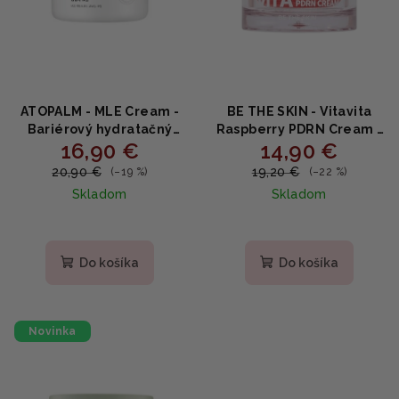
ATOPALM - MLE Cream -
BE THE SKIN - Vitavita
Bariérový hydratačný
Raspberry PDRN Cream -
16,90 €
14,90 €
krém s MLE a beta-
Rozjasňujúci krém s
glukánom 65ml
PDRN, niacínamidom a
20,90 €
19,20 €
(–19 %)
(–22 %)
malinami 50g
Skladom
Skladom
Priemerné
hodnotenie
produktu
Do košíka
Do košíka
je
5,0
z
5
Novinka
hviezdičiek.