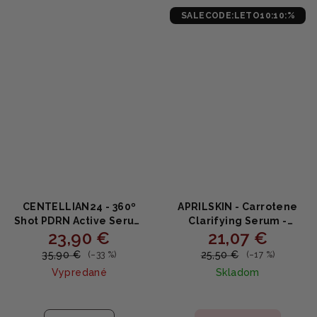
SALECODE:LETO10:10:%
CENTELLIAN24 - 360º
APRILSKIN - Carrotene
Shot PDRN Active Serum
Clarifying Serum -
23,90 €
21,07 €
- Spevňujúce sérum s
Vyrovnávajúce sérum s
PDRN a kolagénom 50ml
beta-karoténom 37 ml
35,90 €
25,50 €
(–33 %)
(–17 %)
Vypredané
Skladom
Priemerné
hodnotenie