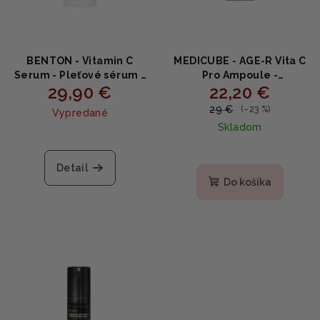
BENTON - Vitamin C
MEDICUBE - AGE-R Vita C
Serum - Pleťové sérum s
Pro Ampoule -
29,90 €
22,20 €
20% vitamínom C 30ml
Omladzujúce a
rozjasňujúce sérum s
29 €
(–23 %)
Vypredané
vitamínom C 20ml
Skladom
Priemerné
hodnotenie
Detail
produktu
Do košíka
je
4,3
z
5
hviezdičiek.