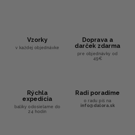
Vzorky
Doprava a
darček zdarma
v každej objednávke
pre objednávky od
49€
Rýchla
Radi poradíme
expedícia
o radu píš na
info@dalora.sk
balíky odosielame do
24 hodín