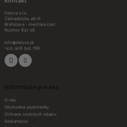
Kontakt
e
Dalora s.r.o.
Záhradnícka 46/A
Bratislava - mestská časť
Ružinov 821 08
info
@
dalora.sk
+421 908 941 788
Informácie pre vás
O nás
Obchodné podmienky
Ochrana osobných údajov
Reklamácia