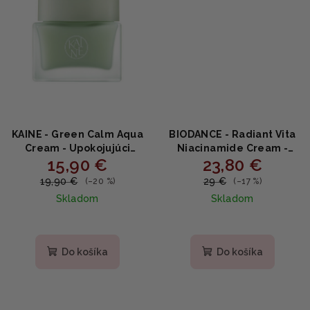
KAINE - Green Calm Aqua
BIODANCE - Radiant Vita
Cream - Upokojujúci
Niacinamide Cream -
15,90 €
23,80 €
aqua krém s ectoinom,
Rozjasňujúci krém s
pantenolom a
niacínamidom,
19,90 €
29 €
(–20 %)
(–17 %)
squalanom 70ml
ananásovou vodou a
Skladom
Skladom
glutatiónom 50ml
Do košíka
Do košíka