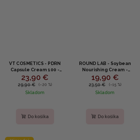
VT COSMETICS - PDRN
ROUND LAB - Soybean
Capsule Cream 100 -
Nourishing Cream -
23,90 €
19,90 €
Regeneračný kapsulový
Vyživujúci krém so
krém s PDRN, 10 typmi
sójovým extraktom a
29,90 €
23,50 €
(–20 %)
(–15 %)
kyseliny hyalurónovej a
ceramidmi 80ml
Skladom
Skladom
peptidmi 50ml
Priemerné
Priemerné
hodnotenie
hodnotenie
produktu
produktu
Do košíka
Do košíka
je
je
5,0
5,0
z
z
5
5