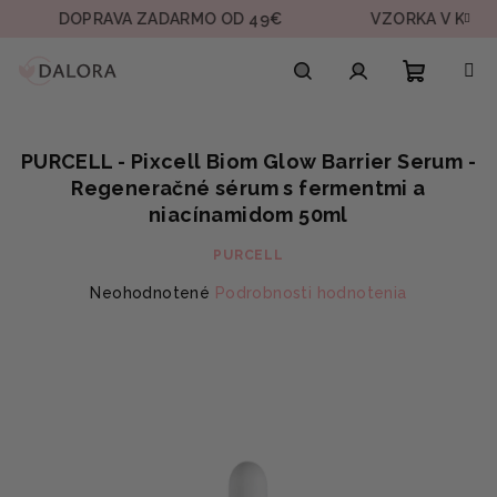
Prejsť
DOPRAVA ZADARMO OD 49€
VZORKA V KAŽDEJ OBJ
na
obsah
Nákupn
Hľadať
Prihlásenie
PURCELL - Pixcell Biom Glow Barrier Serum -
košík
Regeneračné sérum s fermentmi a
niacínamidom 50ml
PURCELL
Priemerné
Neohodnotené
Podrobnosti hodnotenia
hodnotenie
produktu
je
0,0
z
5
hviezdičiek.