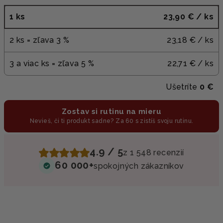
1 ks
23,90 €
/ ks
2 ks = zľava 3 %
23,18 €
/ ks
3 a viac ks = zľava 5 %
22,71 €
/ ks
Ušetríte
0 €
Zostav si rutinu na mieru
Nevieš, či ti produkt sadne? Za 60 s zistíš svoju rutinu.
4.9 / 5
z 1 548 recenzií
60 000+
spokojných zákazníkov