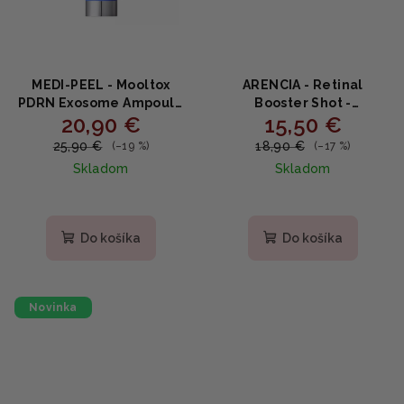
MEDI-PEEL - Mooltox
ARENCIA - Retinal
PDRN Exosome Ampoule
Booster Shot -
20,90 €
15,50 €
- Omladzujúce sérum s
Vyhladzujúce sérum s
exozómami a lososovou
retinalom a peptidmi
25,90 €
18,90 €
(–19 %)
(–17 %)
DNA 50ml
30ml
Skladom
Skladom
Priemerné
hodnotenie
produktu
Do košíka
Do košíka
je
5,0
z
5
Novinka
hviezdičiek.