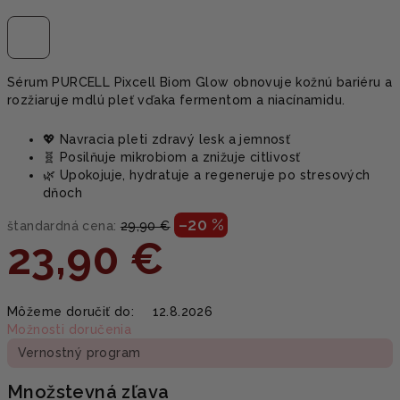
Sérum PURCELL Pixcell Biom Glow obnovuje kožnú bariéru a
rozžiaruje mdlú pleť vďaka fermentom a niacínamidu.
💖 Navracia pleti zdravý lesk a jemnosť
🧬 Posilňuje mikrobiom a znižuje citlivosť
🌿 Upokojuje, hydratuje a regeneruje po stresových
dňoch
–20 %
štandardná cena:
29,90 €
23,90 €
Jednotková
Môžeme doručiť do:
12.8.2026
cena:
Možnosti doručenia
Vernostný program
Množstevná zľava