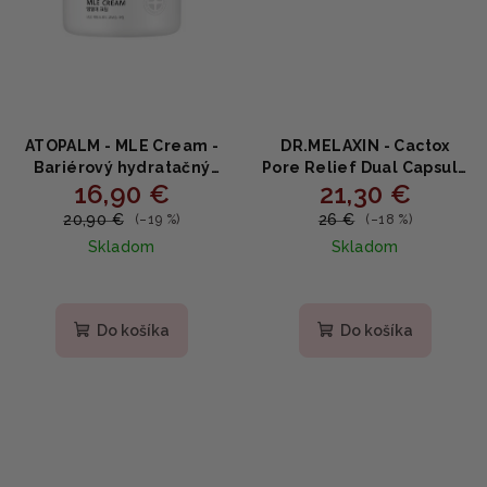
ATOPALM - MLE Cream -
DR.MELAXIN - Cactox
Bariérový hydratačný
Pore Relief Dual Capsule
16,90 €
21,30 €
krém s MLE a beta-
Cream - Dvojkapsulový
glukánom 65ml
krém na rozšírené póry s
20,90 €
26 €
(–19 %)
(–18 %)
kaktusom a
Skladom
Skladom
niacínamidom 65g
Priemerné
hodnotenie
produktu
Do košíka
Do košíka
je
5,0
z
5
hviezdičiek.