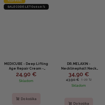
Výpredaj
hviezdičiek.
hviezdičiek.
SALECODE:LETO10:10:%
MEDICUBE - Deep Lifting
DR.MELAXIN -
Age Repair Cream -
Necklinephalt Neck
24,90 €
34,90 €
Výživný liftingový krém s
Cream - Spevňujúci krém
peptidmi a kolagénom
na krk s bakuchiolom,
43,90 €
(–20 %)
Skladom
30ml
ceramidmi a bio-
Skladom
spikulami 20ml
Priemerné
hodnotenie
produktu
Do košíka
je
Do košíka