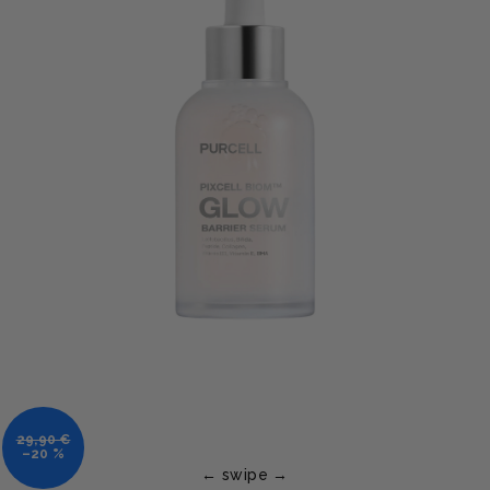
29,90 €
–20 %