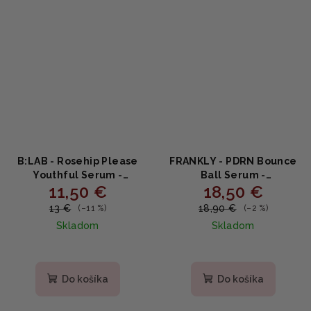
B:LAB - Rosehip Please
FRANKLY - PDRN Bounce
Youthful Serum -
Ball Serum -
11,50 €
18,50 €
Omladzujúce pleťové
Regeneračné sérum s
sérum so šípkovou ružou
PDRN a niacínamidom
13 €
18,90 €
(–11 %)
(–2 %)
30ml
30ml
Skladom
Skladom
Priemerné
hodnotenie
produktu
Do košíka
Do košíka
je
5,0