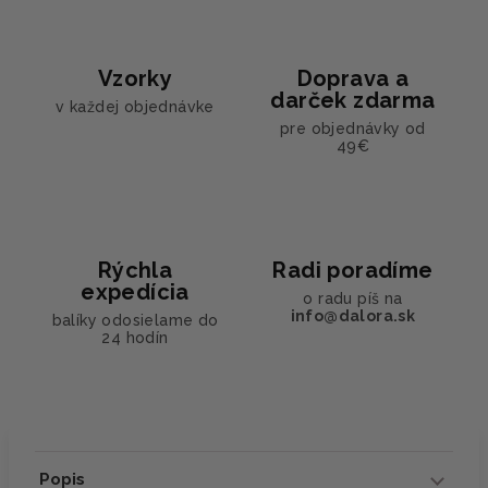
Vzorky
Doprava a
darček zdarma
v každej objednávke
pre objednávky od
49€
Rýchla
Radi poradíme
expedícia
o radu píš na
info@dalora.sk
balíky odosielame do
24 hodín
Popis