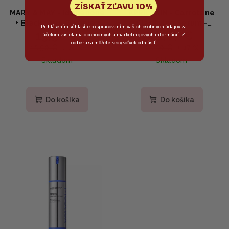
ZÍSKAŤ ZĽAVU 10%
MARY & MAY - Idebenone
APRILSKIN - Carrotene
+ Blackberry Complex
Clarifying Serum -
Prihlásením súhlasíte so spracovaním vašich osobných údajov za
13,90 €
21,07 €
Serum - Antioxidačné
Vyrovnávajúce sérum s
účelom zasielania obchodných a marketingových informácií. Z
sérum s idebenónom a
beta-karoténom 37 ml
odberu sa môžete kedykoľvek odhlásiť
15,50 €
25,50 €
(–10 %)
(–17 %)
černicovým komplexom
Skladom
Skladom
30ml
Do košíka
Do košíka