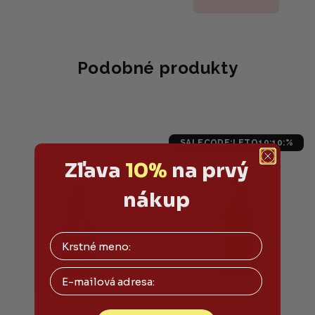
2,0
z
5
hviezdičiek.
Podobné produkty
SALECODE:LETO10:10:%
Zľava
10%
na prvý
nákup
Email