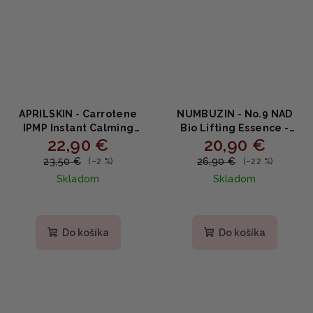
APRILSKIN - Carrotene
NUMBUZIN - No.9 NAD
IPMP Instant Calming
Bio Lifting Essence -
22,90 €
20,90 €
Serum Pads -
Liftingová esencia s
Upokojujúce sérum
peptidmi a NAD 50 ml
23,50 €
26,90 €
(–2 %)
(–22 %)
tampóny s mrkvou, IPMP
Skladom
Skladom
a centellou 220ml
Priemerné
hodnotenie
produktu
Do košíka
Do košíka
je
5,0
z
5
hviezdičiek.