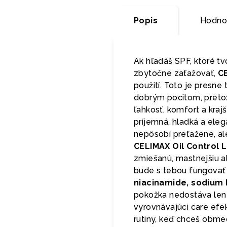
Popis
Hodno
Ak hľadáš SPF, ktoré tv
zbytočne zaťažovať,
CE
použití. Toto je presn
dobrým pocitom, preto
ľahkosť, komfort a krajš
príjemná, hladká a ele
nepôsobí preťažene, al
CELIMAX Oil Control 
zmiešanú, mastnejšiu a
bude s tebou fungovať
niacinamide, sodium 
pokožka nedostáva len 
vyrovnávajúci care efe
rutiny, keď chceš obmed