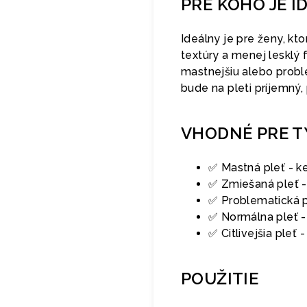
PRE KOHO JE I
Ideálny je pre ženy, kt
textúry a menej lesklý
mastnejšiu alebo probl
bude na pleti príjemný,
VHODNÉ PRE T
✅ Mastná pleť - k
✅ Zmiešaná pleť -
✅ Problematická p
✅ Normálna pleť -
✅ Citlivejšia pleť
POUŽITIE