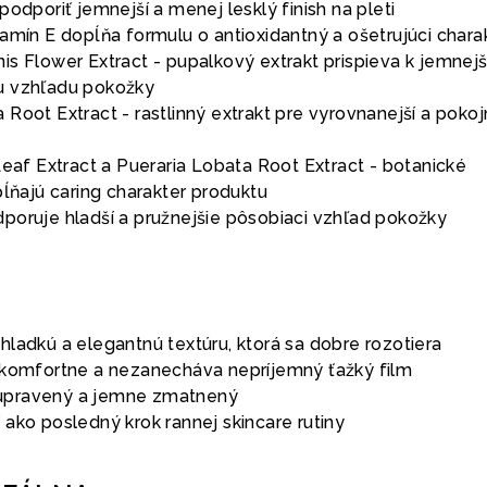
podporiť jemnejší a menej lesklý finish na pleti
amín E dopĺňa formulu o antioxidantný a ošetrujúci chara
is Flower Extract - pupalkový extrakt prispieva k jemnej
u vzhľadu pokožky
Root Extract - rastlinný extrakt pre vyrovnanejší a pokoj
Leaf Extract a Pueraria Lobata Root Extract - botanické
pĺňajú caring charakter produktu
poruje hladší a pružnejšie pôsobiaci vzhľad pokožky
ladkú a elegantnú textúru, ktorá sa dobre rozotiera
 komfortne a nezanecháva nepríjemný ťažký film
i, upravený a jemne zmatnený
ako posledný krok rannej skincare rutiny