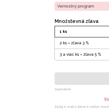
Vernostný program
Množstevná zľava
1 ks
2 ks = zľava 3 %
3 a viac ks = zľava 5 %
Vypredané
Sl
Zadaj e-mail a dáme ti vedieť, hneď