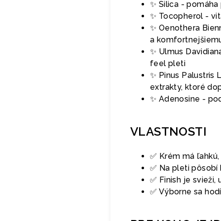
✨ Silica - pomáha 
✨ Tocopherol - vit
✨ Oenothera Bienn
a komfortnejšiem
✨ Ulmus Davidiana 
feel pleti
✨ Pinus Palustris 
extrakty, ktoré do
✨ Adenosine - pod
VLASTNOSTI
✅ Krém má ľahkú, h
✅ Na pleti pôsobí
✅ Finish je sviež
✅ Výborne sa hodí 