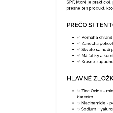
SPF, ktoré je praktické
presne ten produkt, ktor
PREČO SI TEN
✅ Pomáha chrániť 
✅ Zanechá pokožku
✅ Skvelo sa hodí 
✅ Má ľahký a komf
✅ Krásne zapadne 
HLAVNÉ ZLOŽ
✨ Zinc Oxide - min
žiarením
✨ Niacinamide - po
✨ Sodium Hyaluron