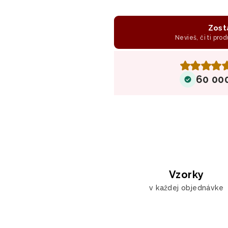
Zost
Nevieš, či ti prod
60 00
Vzorky
v každej objednávke