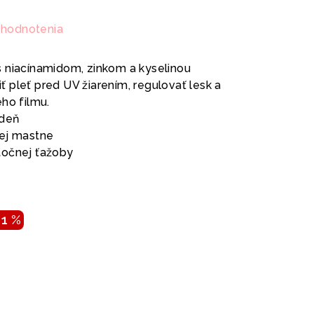
 hodnotenia
 niacínamidom, zinkom a kyselinou
 pleť pred UV žiarením, regulovať lesk a
ho filmu.
 deň
nej mastne
točnej ťažoby
11 %