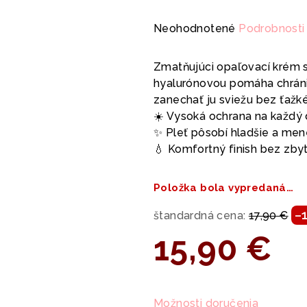
Priemerné
Neohodnotené
Podrobnosti
hodnotenie
produktu
Zmatňujúci opaľovací krém s
je
hyalurónovou pomáha chrániť
0,0
zanechať ju sviežu bez ťažké
z
☀️ Vysoká ochrana na každý
5
✨ Pleť pôsobí hladšie a me
hviezdičiek.
💧 Komfortný finish bez zby
Položka bola vypredaná…
–
štandardná cena:
17,90 €
15,90 €
Jednotková
cena:
Možnosti doručenia