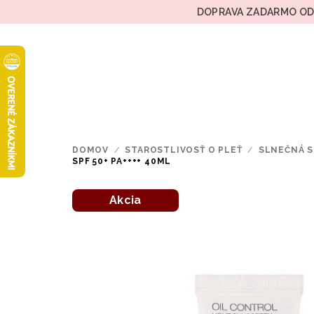
Prejsť
DOPRAVA ZADARMO OD 
na
obsah
DOMOV
/
STAROSTLIVOSŤ O PLEŤ
/
SLNEČNÁ S
SPF 50+ PA++++ 40ML
Akcia