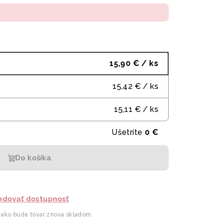
15,90 €
/ ks
15,42 €
/ ks
15,11 €
/ ks
Ušetríte
0 €
Do košíka
edovať dostupnosť
 ako bude tovar znova skladom.