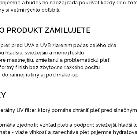
, príjemné a budeš ho naozaj rada používať každý deň, tot
ý si veľmi rýchlo obľúbiš.
TO PRODUKT ZAMILUJETE
pleť pred UVA a UVB žiarením počas celého dňa
 hladšiu, sviežejšiu a menej lesklú
pre mastnejšiu, zmiešanú a problematickú pleť
ortný finish bez zbytočne ťažkého pocitu
do rannej rutiny aj pod make-up
KY
erálny UV filter, ktorý pomáha chrániť pleť pred slnečným
máha zjednotiť vzhľad pleti a podporiť sviežejší, hladší l
ate - viaže vlhkosť a zanecháva pleť príjemne hydratov