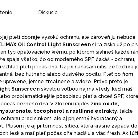
tenie
Diskusia
ojej pleti dopraje vysokú ochranu, ale zároveň ju nebude
LIMAX Oil Control Light Sunscreen
si ťa získa už po p
e ten typ opaľovacieho krému, po ktorom siahneš každé rá
že spája všetko, čo od moderného SPF čakáš - ochranu,
í vzhľad pleti počas dňa. Už pri nanášaní cítiš, že textúra j
gantná, bez hutného alebo dusivého pocitu. Pleť po ňom
e upravene, jemne zmatnene a sviežo. Práve preto je
Light Sunscreen
skvelou voľbou najmä vtedy, keď máš
lebo problematickejšie pôsobiacu pleť a chceš SPF, ktor
 počas bežného dňa. V zložení nájdeš
zinc oxide,
hyaluronate, tocopherol a rastlinné extrakty
, takže
ochranu pred slnkom, ale aj príjemný hydratačný a
kt. Plusom je aj prítomnosť
silica
, ktorá krásne zapadá do
ziť lesk a mať pleť počas dňa hladšiu a viac fresh. Ak túž