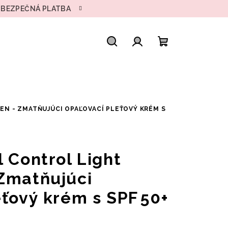
• BEZPEČNÁ PLATBA
Hľadať
Prihlásenie
Nákupný
košík
EN - ZMATŇUJÚCI OPAĽOVACÍ PLEŤOVÝ KRÉM S
 Control Light
Zmatňujúci
eťový krém s SPF 50+