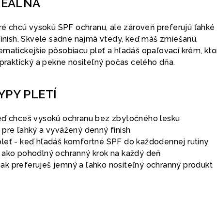
DEÁLNA
oré chcú vysokú SPF ochranu, ale zároveň preferujú ľahké
 finish. Skvele sadne najmä vtedy, keď máš zmiešanú,
ematickejšie pôsobiacu pleť a hľadáš opaľovací krém, kto
 praktický a pekne nositeľný počas celého dňa.
YPY PLETÍ
eď chceš vysokú ochranu bez zbytočného lesku
 pre ľahký a vyvážený denný finish
leť - keď hľadáš komfortné SPF do každodennej rutiny
 ako pohodlný ochranný krok na každý deň
 - ak preferuješ jemný a ľahko nositeľný ochranný produkt