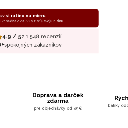
av si rutinu na mieru
ukt sadne? Za 60 s zistíš svoju rutinu.
4.9 / 5
z 1 548 recenzií
0+
spokojných zákazníkov
Doprava a darček
Rých
zdarma
balíky od
pre objednávky od 49€