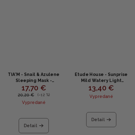
TIA'M - Snail & Azulene
Etude House - Sunprise
Sleeping Mask -
Mild Watery Light
17,70 €
13,40 €
Regeneračná nočná
Sunscreen SPF50+ PA+++ -
maska so slimačím
ľahký krém s SPF 50g
20,20 €
(–12 %)
Vypredané
mucínom a azulénom
Vypredané
100ml
Detail
Detail