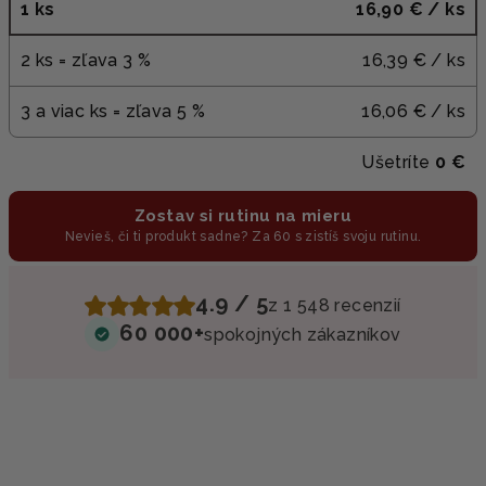
1 ks
16,90 €
/ ks
2 ks = zľava 3 %
16,39 €
/ ks
3 a viac ks = zľava 5 %
16,06 €
/ ks
Ušetríte
0 €
Zostav si rutinu na mieru
Nevieš, či ti produkt sadne? Za 60 s zistíš svoju rutinu.
4.9 / 5
z 1 548 recenzií
60 000+
spokojných zákazníkov