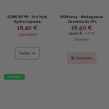
SOME BY MI - V10 Hyal
SKIN1004 - Madagascar
Hydra Capsule
Centella Air-Fit
18,40 €
16,50 €
Sunscreen - Hydratačný
Suncream PLUS SPF50+
opaľovací krém 40ml
PA++++ - Hypoalergénny
19,90 €
(–17 %)
Vypredané
minerálny opaľovací
Skladom
krém 50ml
Detail
Do košíka
Novinka