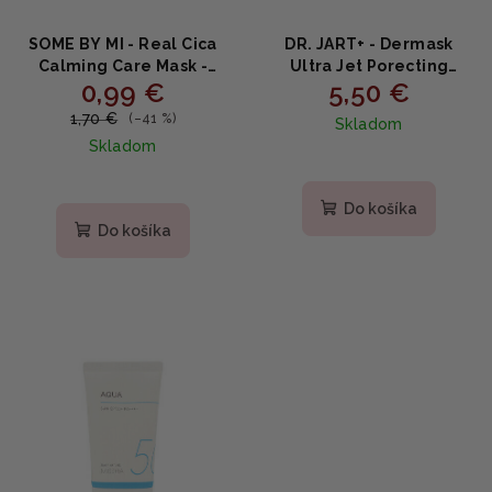
SOME BY MI - Real Cica
DR. JART+ - Dermask
Calming Care Mask -
Ultra Jet Porecting
0,99 €
5,50 €
Upokojujúca maska 20g
Solution - Maska s
čiernym uhlím 28g
1,70 €
(–41 %)
Skladom
Skladom
Priemerné
hodnotenie
Do košíka
produktu
Do košíka
je
5,0
z
5
hviezdičiek.