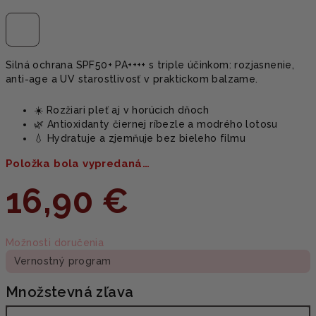
Silná ochrana SPF50+ PA++++ s triple účinkom: rozjasnenie,
anti‑age a UV starostlivosť v praktickom balzame.
☀️ Rozžiari pleť aj v horúcich dňoch
🌿 Antioxidanty čiernej ríbezle a modrého lotosu
💧 Hydratuje a zjemňuje bez bieleho filmu
Položka bola vypredaná…
16,90 €
Jednotková
Možnosti doručenia
cena:
Vernostný program
Množstevná zľava