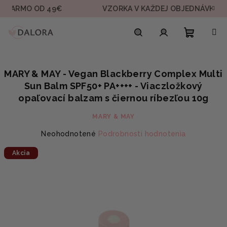
Prejsť
MO OD 49€
VZORKA V KAŽDEJ OBJEDNÁVKE
na
obsah
Nákupn
Hľadať
Prihlásenie
MARY & MAY - Vegan Blackberry Complex Multi
košík
Sun Balm SPF50+ PA++++ - Viaczložkový
opaľovací balzam s čiernou ríbezľou 10g
MARY & MAY
Priemerné
Neohodnotené
Podrobnosti hodnotenia
hodnotenie
Akcia
produktu
je
0,0
z
5
hviezdičiek.