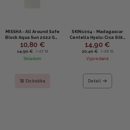
MISSHA - All Around Safe
SKIN1004 - Madagascar
Block Aqua Sun 2022 Gel
Centella Hyalu-Cica Silky
10,80 €
14,90 €
SPF50 PA++++ - Gélový
Fit Sun Stick - Ochranna
opaľovací krém 50ml
Hydratačná tyčinka s SPF
14,90 €
20,40 €
(–27 %)
(–26 %)
20g
Skladom
Vypredané
Priemerné
hodnotenie
produktu
Do košíka
Detail
je
5,0
z
5
hviezdičiek.