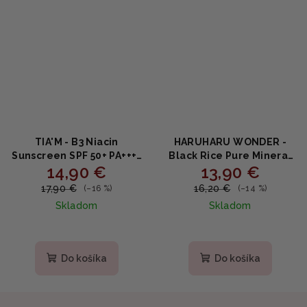
TIA'M - B3 Niacin
HARUHARU WONDER -
Sunscreen SPF 50+ PA++++
Black Rice Pure Mineral
14,90 €
13,90 €
- Rozjasňujúci opaľovací
Relief Daily Sunscreen -
krém s niacínamidom
Opaľovací krém s SPF 50+
17,90 €
16,20 €
(–16 %)
(–14 %)
50ml
z čiernej ryže 50ml
Skladom
Skladom
Priemerné
hodnotenie
produktu
Do košíka
Do košíka
je
5,0
z