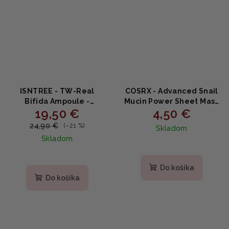
ISNTREE - TW-Real
COSRX - Advanced Snail
Bifida Ampoule -
Mucin Power Sheet Mask
19,50 €
4,50 €
Regeneračné sérum
- Maska so slimáčim
proti vráskam 50ml
extraktom
24,90 €
(–21 %)
Skladom
Skladom
Do košíka
Do košíka