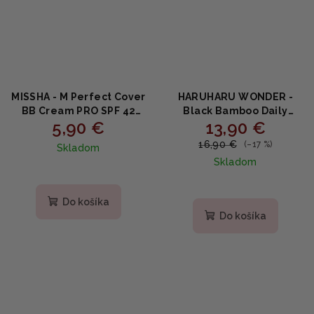
MISSHA - M Perfect Cover
HARUHARU WONDER -
BB Cream PRO SPF 42
Black Bamboo Daily
5,90 €
13,90 €
PA+++ #27 Honey Beige -
Soothing Sun Shield -
Krycí BB krém s ochranou
Opaľovací krém v tyčinke
16,90 €
(–17 %)
Skladom
SPF42 20ml
s SPF50+ PA++++ 20g
Skladom
Do košíka
Do košíka