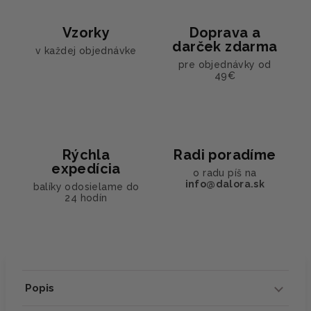
Vzorky
Doprava a
darček zdarma
v každej objednávke
pre objednávky od
49€
Rýchla
Radi poradíme
expedícia
o radu píš na
info@dalora.sk
balíky odosielame do
24 hodín
Popis