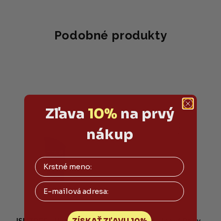
Podobné produkty
Zľava
10%
na prvý
nákup
Email
ZÍSKAŤ ZĽAVU 10%
ISNTREE - Hyaluronic
MIZON - Inout Daily