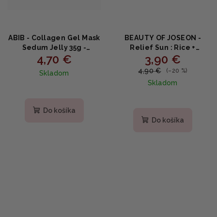
ABIB - Collagen Gel Mask
BEAUTY OF JOSEON -
Sedum Jelly 35g -
Relief Sun : Rice +
4,70 €
3,90 €
Hydrogélová maska s
Probiotic SPF50+ PA++++
kolagénom a
MINI - Opaľovací krém s
4,90 €
(–20 %)
Skladom
rozchodníkom 1ks
probiotikami 10ml
Skladom
Priemerné
hodnotenie
Priemerné
produktu
hodnotenie
Do košíka
je
produktu
Do košíka
5,0
je
z
4,9
5
z
hviezdičiek.
5
hviezdičiek.