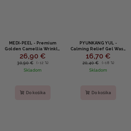
MEDI-PEEL - Premium
PYUNKANG YUL -
Golden Camellia Wrinkle
Calming Relief Gel Wash
26,90 €
16,70 €
Essence - Prémiové
Off Pack - Upokojujúca
omladzujúce sérum so
gélová maska s
30,90 €
20,40 €
(–12 %)
(–18 %)
zlatou kaméliou 50ml
houttuyniou, centellou a
Skladom
Skladom
PHA 100g
Priemerné
hodnotenie
produktu
Do košíka
Do košíka
je
5,0
z
5
hviezdičiek.