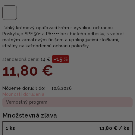
Ľahký krémový opaľovací krém s vysokou ochranou.
Poskytuje SPF 50+ a PA++++ bez bieleho odlesku, s velvet
matným zamatovým finišom a upokojujúcimi zložkami,
ideálny na každodennú ochranu pokožky .
–15 %
štandardná cena:
14 €
11,80 €
Jednotková
Môžeme doručiť do:
12.8.2026
cena:
Možnosti doručenia
Vernostný program
Množstevná zľava
1 ks
11,80 €
/ ks