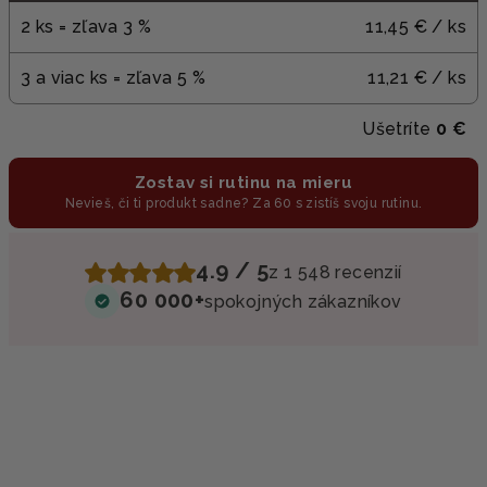
2 ks = zľava 3 %
11,45 €
/ ks
3 a viac ks = zľava 5 %
11,21 €
/ ks
Ušetríte
0 €
Zostav si rutinu na mieru
Nevieš, či ti produkt sadne? Za 60 s zistíš svoju rutinu.
4.9 / 5
z 1 548 recenzií
60 000+
spokojných zákazníkov