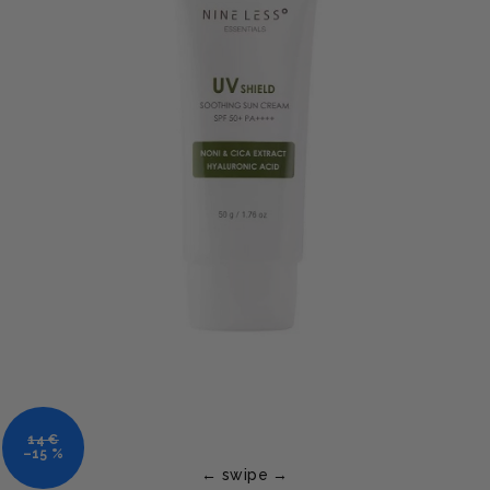
14 €
–15 %