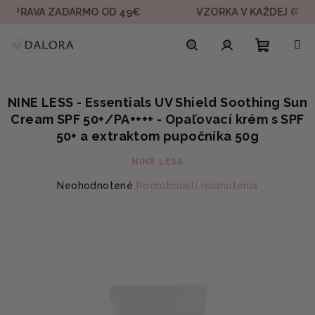
Prejsť
VA ZADARMO OD 49€
VZORKA V KAŽDEJ OBJEDNÁVK
na
obsah
Nákupn
Hľadať
Prihlásenie
NINE LESS - Essentials UV Shield Soothing Sun
košík
Cream SPF 50+/PA++++ - Opaľovací krém s SPF
50+ a extraktom pupočníka 50g
NINE LESS
Priemerné
Neohodnotené
Podrobnosti hodnotenia
hodnotenie
produktu
je
0,0
z
5
hviezdičiek.