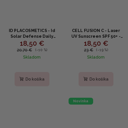
ID PLACOSMETICS - Id
CELL FUSION C - Laser
Solar Defense Daily
UV Sunscreen SPF 50+ -
18,50 €
18,50 €
Clear 365 Sun Emulsion -
Ochranný opaľovací krém
Denná SPF emulzia s
s kolagénom a
20,70 €
23 €
(–10 %)
(–19 %)
niacínamidom a
koenzýmom Q10 50ml
Skladom
Skladom
ceramidmi 50 ml
Do košíka
Do košíka
Novinka