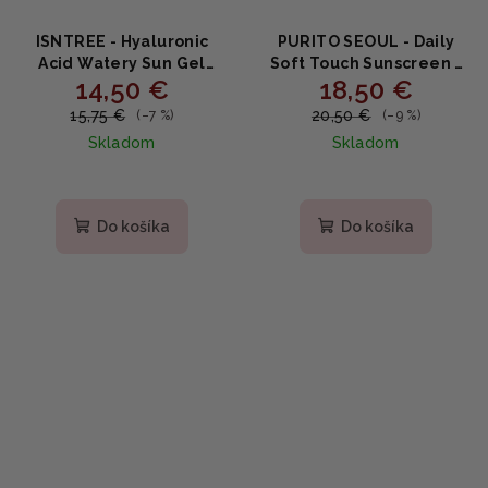
ISNTREE - Hyaluronic
PURITO SEOUL - Daily
Acid Watery Sun Gel
Soft Touch Sunscreen -
14,50 €
18,50 €
SPF50+ PA++++ - Opaľovací
Ľahký zmatňujúci
gél s kyselinou
opaľovací krém s
15,75 €
20,50 €
(–7 %)
(–9 %)
hyalurónovou 50ml
centellou a 5 ceramidmi
Skladom
Skladom
60ml
Priemerné
hodnotenie
produktu
Do košíka
Do košíka
je
5,0
z
5
hviezdičiek.