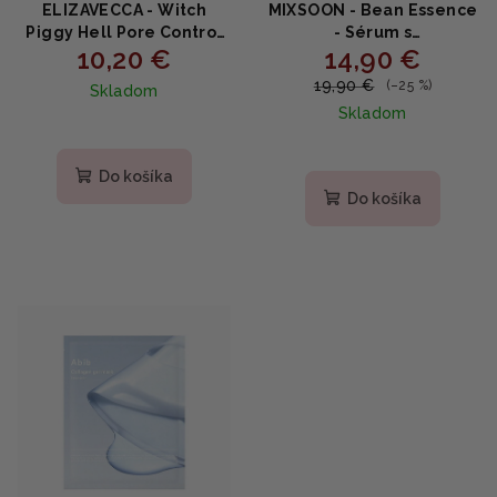
ELIZAVECCA - Witch
MIXSOON - Bean Essence
Piggy Hell Pore Control
- Sérum s
10,20 €
14,90 €
Hyaluronic Acid -
fermentovanými
Hydratačné sérum s 97%
sójovými bôbmi 30ml
19,90 €
(–25 %)
Skladom
kyselinou hyalurónovou
Skladom
50ml
Do košíka
Do košíka