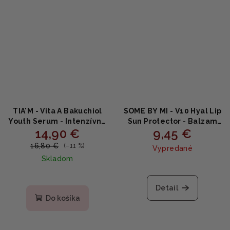
TIA'M - Vita A Bakuchiol
SOME BY MI - V10 Hyal Lip
Youth Serum - Intenzívne
Sun Protector - Balzam
14,90 €
9,45 €
hydratačné sérum proti
na pery s ochranným
vráskam 40ml
faktorom SPF15 7ml
16,80 €
(–11 %)
Vypredané
Skladom
Priemerné
hodnotenie
Detail
produktu
Do košíka
je
3,0
z