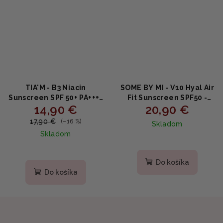
TIA'M - B3 Niacin
SOME BY MI - V10 Hyal Air
Sunscreen SPF 50+ PA++++
Fit Sunscreen SPF50 -
14,90 €
20,90 €
- Rozjasňujúci opaľovací
Vzdušná ochrana pred
krém s niacínamidom
slnkom s kyselinou
17,90 €
(–16 %)
Skladom
50ml
hyalurónovou 50ml
Skladom
Do košíka
Do košíka