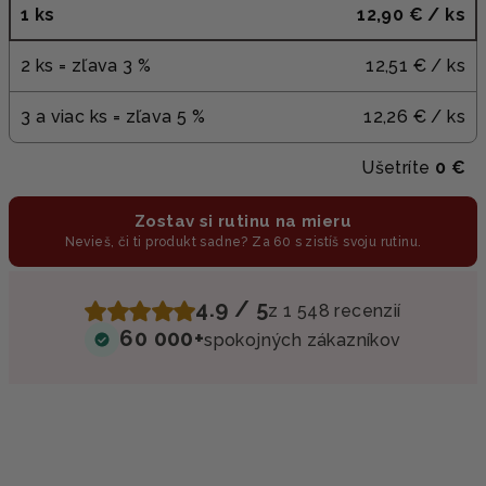
1 ks
12,90 €
/ ks
2 ks = zľava 3 %
12,51 €
/ ks
3 a viac ks = zľava 5 %
12,26 €
/ ks
Ušetríte
0 €
Zostav si rutinu na mieru
Nevieš, či ti produkt sadne? Za 60 s zistíš svoju rutinu.
4.9 / 5
z 1 548 recenzií
60 000+
spokojných zákazníkov