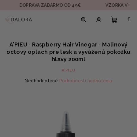
Prejsť
DOPRAVA ZADARMO OD 49€
VZORKA V KAŽDEJ
na
obsah
Nákupn
Hľadať
Prihlásenie
A'PIEU - Raspberry Hair Vinegar - Malinový
košík
octový oplach pre lesk a vyváženú pokožku
hlavy 200ml
A'PIEU
Priemerné
Neohodnotené
Podrobnosti hodnotenia
hodnotenie
produktu
je
0,0
z
5
hviezdičiek.