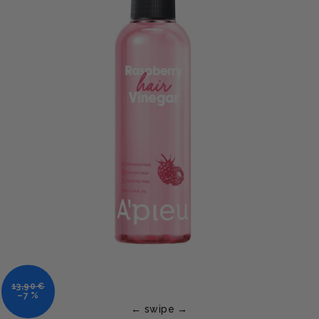
13,90 €
–7 %