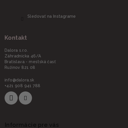
Sledovať na Instagrame
Kontakt
Dalora s.r.o.
Záhradnícka 46/A
Bratislava - mestská časť
Ružinov 821 08
info
@
dalora.sk
+421 908 941 788
Informácie pre vás