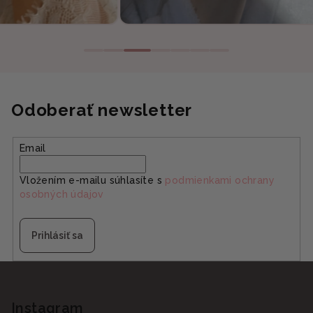
Odoberať newsletter
Email
Vložením e-mailu súhlasíte s
podmienkami ochrany
osobných údajov
Prihlásiť sa
Z
á
p
Instagram