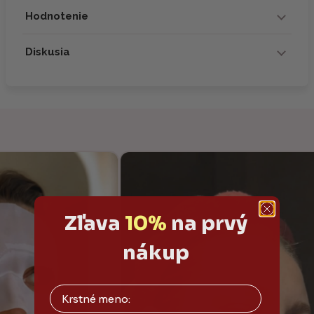
Hodnotenie
Diskusia
Zľava
10%
na prvý
nákup