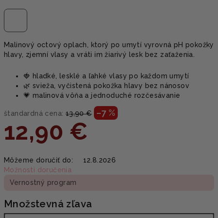
Malinový octový oplach, ktorý po umytí vyrovná pH pokožky
hlavy, zjemní vlasy a vráti im žiarivý lesk bez zaťaženia.
🍓 hladké, lesklé a ľahké vlasy po každom umytí
🌿 svieža, vyčistená pokožka hlavy bez nánosov
💗 malinová vôňa a jednoduché rozčesávanie
–7 %
štandardná cena:
13,90 €
12,90 €
Jednotková
Môžeme doručiť do:
12.8.2026
cena:
Možnosti doručenia
Vernostný program
Množstevná zľava