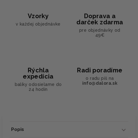
Vzorky
Doprava a
darček zdarma
v každej objednávke
pre objednávky od
49€
Rýchla
Radi poradíme
expedícia
o radu píš na
info@dalora.sk
balíky odosielame do
24 hodín
Popis