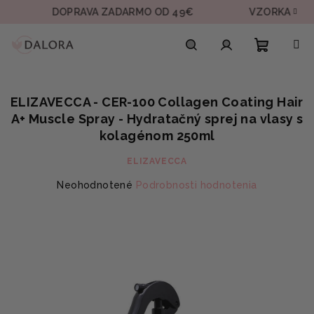
Prejsť
DOPRAVA ZADARMO OD 49€
VZORKA V KAŽDEJ 
na
obsah
Nákupn
Hľadať
Prihlásenie
ELIZAVECCA - CER-100 Collagen Coating Hair
košík
A+ Muscle Spray - Hydratačný sprej na vlasy s
kolagénom 250ml
ELIZAVECCA
Priemerné
Neohodnotené
Podrobnosti hodnotenia
hodnotenie
produktu
je
0,0
z
5
hviezdičiek.