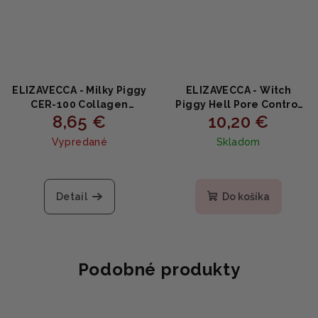
ELIZAVECCA - Milky Piggy
ELIZAVECCA - Witch
CER-100 Collagen
Piggy Hell Pore Control
8,65 €
10,20 €
Ceramide Coating
Hyaluronic Acid -
Protein Treatment -
Hydratačné sérum s 97%
Vypredané
Skladom
Maska na vlasy s
kyselinou hyalurónovou
kolagénom a ceramidmi
50ml
100ml
Detail
Do košíka
Podobné produkty