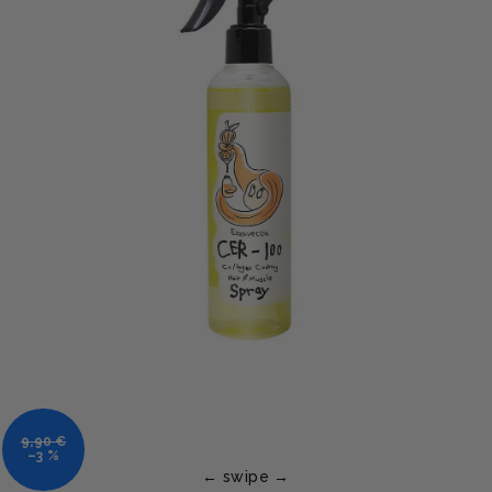
9,90 €
–3 %