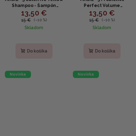
Shampoo - Šampón
Perfect Volume
13,50 €
13,50 €
neutralizujúci žlté tóny
Shampoo - Šampón pre
300ml
objem vlasov 300ml
15 €
15 €
(–10 %)
(–10 %)
Skladom
Skladom
Do košíka
Do košíka
Novinka
Novinka