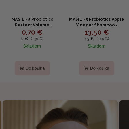
MASIL - 5 Probiotics
MASIL - 5 Probiotics Apple
Perfect Volume
Vinegar Shampoo -
0,70 €
13,50 €
Shampoo Stick Pouch -
Jemný šampón s
Šampón pre objem a
probiotikami a jablčným
1 €
15 €
(–30 %)
(–10 %)
zdravie vlasov 8ml
octom 300ml
Skladom
Skladom
Do košíka
Do košíka