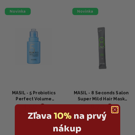
Novinka
Novinka
MASIL - 5 Probiotics
MASIL - 8 Seconds Salon
Perfect Volume
Super Mild Hair Mask
4,50 €
0,70 €
Shampoo - Šampón na
Stick Pouch - Expresná
objem a zdravé vlasy
vyživujúca maska na
Zľava
10%
na prvý
5,90 €
1 €
(–23 %)
(–30 %)
50ml
vlasy s aminokyselinami
Skladom
Skladom
a proteínmi 8 ml
nákup
Priemerné