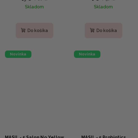
8ml
Skladom
Skladom
Do košíka
Do košíka
Novinka
Novinka
MASIL - 5 Salon No Yellow
MASIL - 5 Probiotics