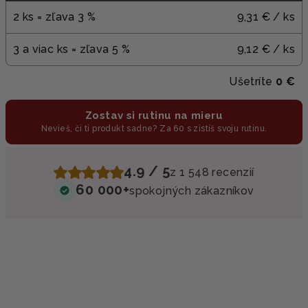
2 ks = zľava 3 %
9,31 €
/ ks
3 a viac ks = zľava 5 %
9,12 €
/ ks
Ušetríte
0 €
Zostav si rutinu na mieru
Nevieš, či ti produkt sadne? Za 60 s zistíš svoju rutinu.
4.9 / 5
z 1 548 recenzií
60 000+
spokojných zákazníkov