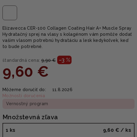
Elizavecca CER-100 Collagen Coating Hair A+ Muscle Spray
Hydratačný sprej na vlasy s kolagénom vám pomôže dodať
vašim vlasom potrebnú hydratáciu a lesk kedykoľvek, keď
to bude potrebné.
–3 %
štandardná cena:
9,90 €
9,60 €
Jednotková
Môžeme doručiť do:
11.8.2026
cena:
Možnosti doručenia
Vernostný program
Množstevná zľava
1 ks
9,60 €
/ ks