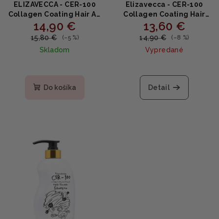
ELIZAVECCA - CER-100
Elizavecca - CER-100
Collagen Coating Hair A +
Collagen Coating Hair
14,90 €
13,60 €
Muscle Fixer Spray -
Muscle Treatment Rinse
Fixačný sprej na vlasy s
- Kolagénový balzam na
15,80 €
14,90 €
(–5 %)
(–8 %)
kolagénom 150 ml
poškodené a suché vlasy
Skladom
Vypredané
500 ml
Do košíka
Detail