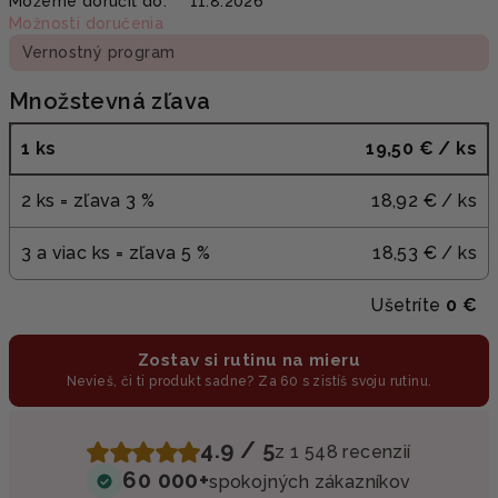
Môžeme doručiť do:
11.8.2026
cena:
Možnosti doručenia
Vernostný program
Množstevná zľava
1 ks
19,50 €
/ ks
2 ks = zľava 3 %
18,92 €
/ ks
3 a viac ks = zľava 5 %
18,53 €
/ ks
Ušetríte
0 €
Zostav si rutinu na mieru
Nevieš, či ti produkt sadne? Za 60 s zistíš svoju rutinu.
4.9 / 5
z 1 548 recenzií
60 000+
spokojných zákazníkov