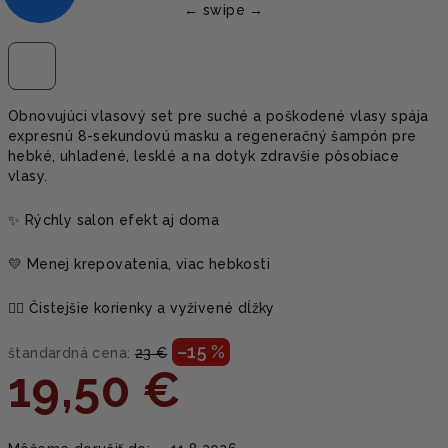
Obnovujúci vlasový set pre suché a poškodené vlasy spája
expresnú 8-sekundovú masku a regeneračný šampón pre
hebké, uhladené, lesklé a na dotyk zdravšie pôsobiace
vlasy.
✨ Rýchly salon efekt aj doma
💛 Menej krepovatenia, viac hebkosti
💆‍♀️ Čistejšie korienky a vyživené dĺžky
–15 %
štandardná cena:
23 €
19,50 €
Jednotková