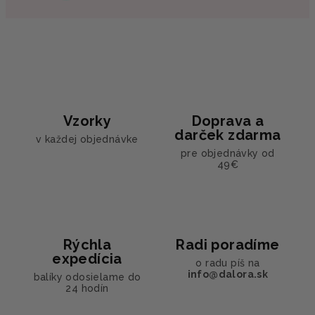
Vzorky
Doprava a
darček zdarma
v každej objednávke
pre objednávky od
49€
Rýchla
Radi poradíme
expedícia
o radu píš na
info@dalora.sk
balíky odosielame do
24 hodín