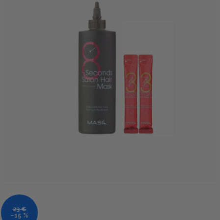
23 €
–15 %