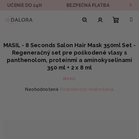
Prejsť
ČENIE DO 24H
BEZPEČNÁ PLATBA
DOPRA
na
obsah
Nákupn
Hľadať
Prihlásenie
MASIL - 8 Seconds Salon Hair Mask 350ml Set -
košík
Regeneračný set pre poškodené vlasy s
panthenolom, proteínmi a aminokyselinami
350 ml + 2 x 8 ml
MASIL
Priemerné
Neohodnotené
Podrobnosti hodnotenia
hodnotenie
produktu
je
0,0
z
5
hviezdičiek.