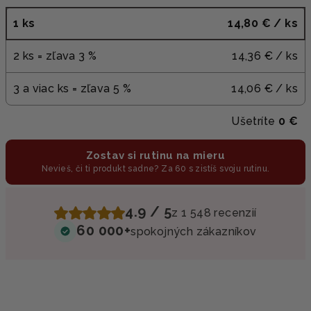
1 ks
14,80 €
/ ks
2 ks = zľava 3 %
14,36 €
/ ks
3 a viac ks = zľava 5 %
14,06 €
/ ks
Ušetríte
0 €
Zostav si rutinu na mieru
Nevieš, či ti produkt sadne? Za 60 s zistíš svoju rutinu.
4.9 / 5
z 1 548 recenzií
60 000+
spokojných zákazníkov