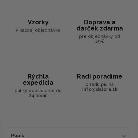
Vzorky
Doprava a
darček zdarma
v každej objednávke
pre objednávky od
49€
Rýchla
Radi poradíme
expedícia
o radu píš na
info@dalora.sk
balíky odosielame do
24 hodín
Popis