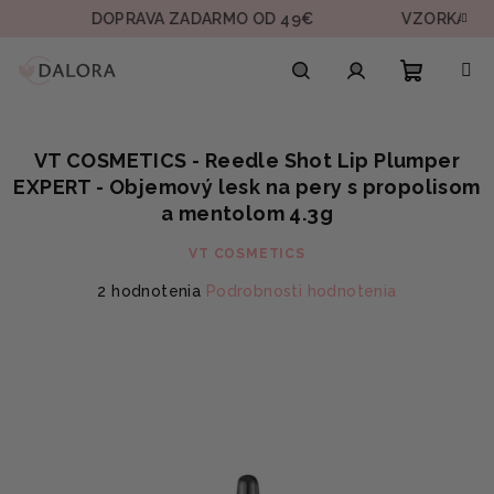
Prejsť
DOPRAVA ZADARMO OD 49€
VZORKA V KAŽD
na
obsah
Nákupn
Hľadať
Prihlásenie
VT COSMETICS - Reedle Shot Lip Plumper
košík
EXPERT - Objemový lesk na pery s propolisom
a mentolom 4.3g
VT COSMETICS
Priemerné
2 hodnotenia
Podrobnosti hodnotenia
hodnotenie
produktu
je
2,0
z
5
hviezdičiek.