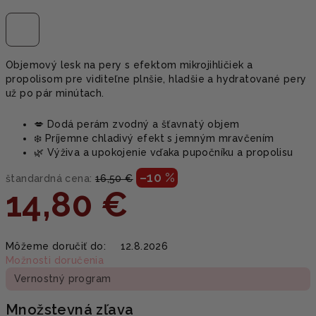
Objemový lesk na pery s efektom mikrojihličiek a
propolisom pre viditeľne plnšie, hladšie a hydratované pery
už po pár minútach.
💋 Dodá perám zvodný a šťavnatý objem
❄️ Príjemne chladivý efekt s jemným mravčením
🌿 Výživa a upokojenie vďaka pupočníku a propolisu
–10 %
štandardná cena:
16,50 €
14,80 €
Jednotková
Môžeme doručiť do:
12.8.2026
cena:
Možnosti doručenia
Vernostný program
Množstevná zľava