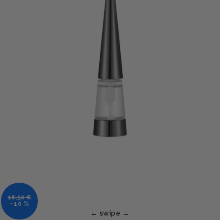
16,50 €
–10 %