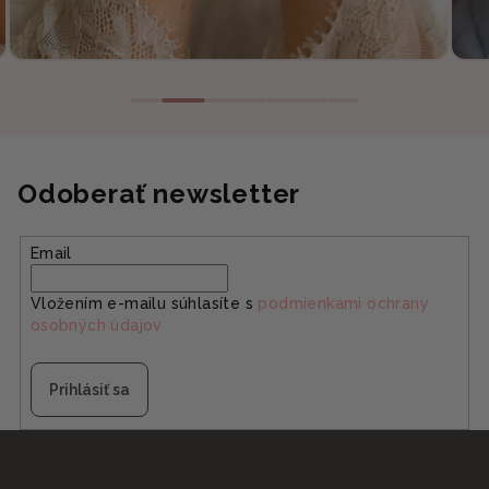
Odoberať newsletter
Email
Vložením e-mailu súhlasíte s
podmienkami ochrany
osobných údajov
Prihlásiť sa
Z
á