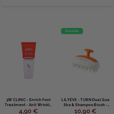
Novinka
3W CLINIC - Enrich Foot
LILYEVE - TURN Dual Gua
Treatment - Anti Wrinkle
Sha & Shampoo Brush -
4,90 €
10,90 €
- Obnovujúci a
2v1 masážna kefa na