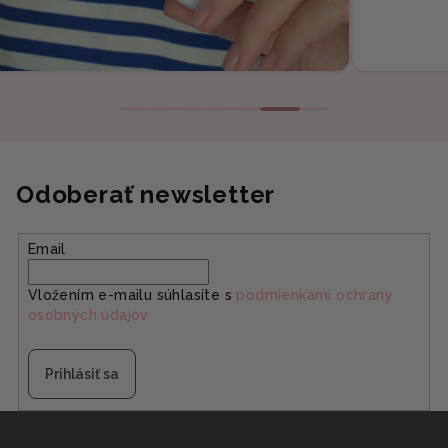
Odoberať newsletter
Email
Vložením e-mailu súhlasíte s
podmienkami ochrany
osobných údajov
Prihlásiť sa
Z