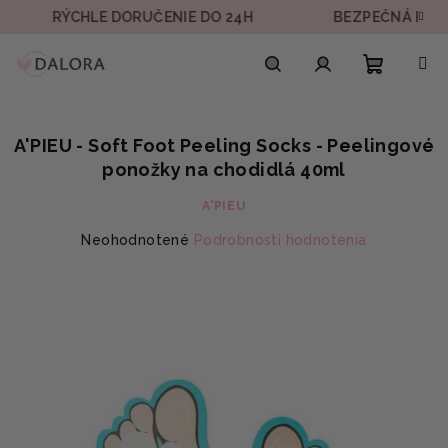
Prejsť
RÝCHLE DORUČENIE DO 24H
BEZPEČNÁ PLATBA
na
obsah
Nákupn
Hľadať
Prihlásenie
A'PIEU - Soft Foot Peeling Socks - Peelingové
košík
ponožky na chodidlá 40ml
A'PIEU
Priemerné
Neohodnotené
Podrobnosti hodnotenia
hodnotenie
produktu
je
0,0
z
5
hviezdičiek.