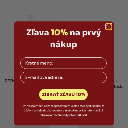
Zľava
10%
na prvý
nákup
Email
ZEROID - Intensive Lotion
NATURE REPUBLIC -
- Upokojujúce a
Perfume De Nature Body
27,50 €
13,50 €
hydratačné mlieko
Lotion SUNSHINE BERRY
ZÍSKAŤ ZĽAVU 10%
200ml
- Parfumované telové
34,90 €
17,90 €
(–21 %)
(–24 %)
mlieko s centellou a
Prihlásením súhlasíte so spracovaním vašich osobných údajov za
Skladom
Skladom
ceramidmi 345ml
účelom zasielania obchodných a marketingových informácií. Z
odberu sa môžete kedykoľvek odhlásiť
Priemerné
hodnotenie
produktu