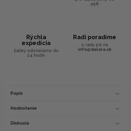
49€
Rýchla
Radi poradíme
expedícia
o radu píš na
info@dalora.sk
balíky odosielame do
24 hodín
Popis
Hodnotenie
Diskusia