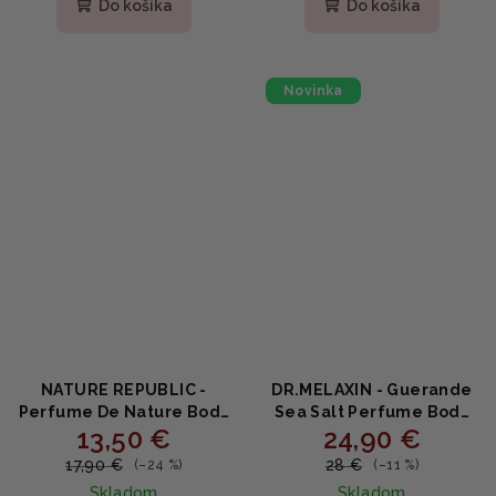
Do košíka
Do košíka
je
5,0
z
5
Novinka
hviezdičiek.
NATURE REPUBLIC -
DR.MELAXIN - Guerande
Perfume De Nature Body
Sea Salt Perfume Body
13,50 €
24,90 €
Lotion ALL DAY LILY -
Scrub Dark Amber &
Parfumované telové
Vanilla - Telový peeling s
17,90 €
28 €
(–24 %)
(–11 %)
mlieko s ľaliou a
morskou soľou, LHA, PHA
Skladom
Skladom