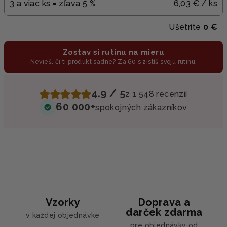
3 a viac ks = zľava 5 %
6,03 €
/ ks
Ušetríte
0 €
Zostav si rutinu na mieru
Nevieš, či ti produkt sadne? Za 60 s zistíš svoju rutinu.
4.9 / 5
z 1 548 recenzií
60 000+
spokojných zákazníkov
Vzorky
Doprava a
darček zdarma
v každej objednávke
pre objednávky od