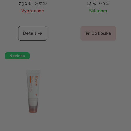
omladzujúci krém na
pokožku hlavy s Gua Sha
7,90 €
12 €
(–37 %)
(–9 %)
nohy 100ml
1 ks
Vypredané
Skladom
Detail
Do košíka
Novinka