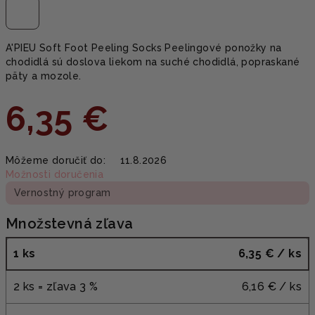
A'PIEU Soft Foot Peeling Socks Peelingové ponožky na
chodidlá sú doslova liekom na suché chodidlá, popraskané
päty a mozole.
6,35 €
Jednotková
Môžeme doručiť do:
11.8.2026
cena:
Možnosti doručenia
Vernostný program
Množstevná zľava
1 ks
6,35 €
/ ks
2 ks = zľava 3 %
6,16 €
/ ks