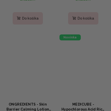
centellou 345ml
a BHA 450g
Do košíka
Do košíka
Novinka
ONGREDIENTS - Skin
MEDICUBE -
Barrier Calming Lotion
Hypochlorous Acid Rice