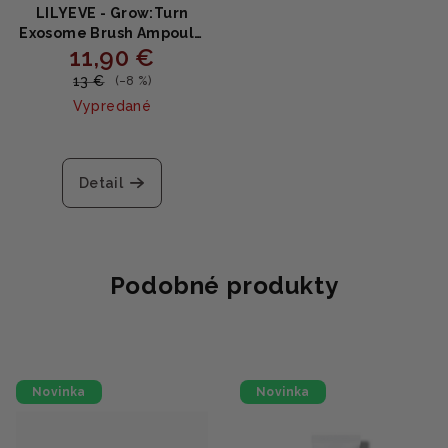
LILYEVE - Grow:Turn
Exosome Brush Ampoule
11,90 €
MINI - Ampoula pre
hustejšie a silnejšie vlasy
13 €
(–8 %)
30ml
Vypredané
Detail
Podobné produkty
Novinka
Novinka