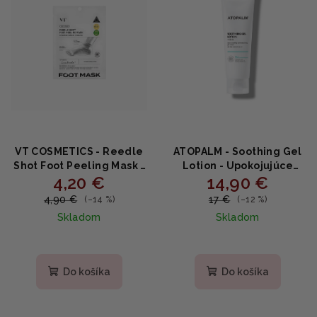
VT COSMETICS - Reedle
ATOPALM - Soothing Gel
Shot Foot Peeling Mask -
Lotion - Upokojujúce
4,20 €
14,90 €
Intenzívna peelignová
gélové mlieko na tvár a
maska na nohy
telo s centellou a
4,90 €
17 €
(–14 %)
(–12 %)
kyselinou hyalurónovou
Skladom
Skladom
120ml
Do košíka
Do košíka