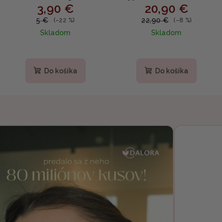
3,90 €
20,90 €
Sachet Set - Upokojujúce
Body Peel Shot - Jemný
bariérové mlieko v
telový peeling na hrubú
5 €
22,90 €
(–22 %)
(–8 %)
sáčkoch 4x5ml
pokožku s kyselinou
Skladom
Skladom
hypochlórovou 280ml
Do košíka
Do košíka