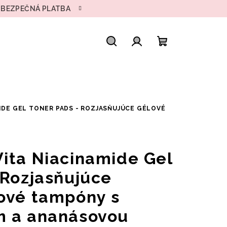
• BEZPEČNÁ PLATBA
Hľadať
Prihlásenie
Nákupný
košík
MIDE GEL TONER PADS - ROZJASŇUJÚCE GÉLOVÉ
ita Niacinamide Gel
 Rozjasňujúce
ové tampóny s
m a ananásovou