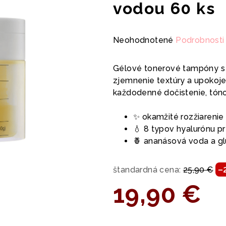
vodou 60 ks
Priemerné
Neohodnotené
Podrobnosti
hodnotenie
produktu
Gélové tonerové tampóny s 
je
zjemnenie textúry a upokoje
0,0
každodenné dočistenie, tóno
z
5
✨ okamžité rozžiarenie
hviezdičiek.
💧 8 typov hyalurónu pr
🍍 ananásová voda a gl
–
štandardná cena:
25,90 €
19,90 €
Jednotková