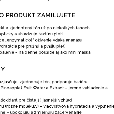
TO PRODUKT ZAMILUJETE
kt a zjednotený tón už po niekoľkých ťahoch
ticky a uhladzuje textúru pleti
úce „enzymatické“ oživenie vďaka ananásu
ratácia pre pružnú a plnšiu pleť
balenie – na denné použitie aj ako mini maska
KY
zjasňuje, zjednocuje tón, podporuje bariéru
Pineapple) Fruit Water a Extract – jemné vyhladenie a
ioxidant pre čistejší, jasnejší vzhľad
nu (rôzne molekuly) – viacvrstvová hydratácia a vyplneni
aine – upokojujú a zmierňujú začervenanie