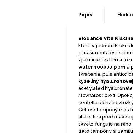
Popis
Hodno
Biodance Vita Niacin
ktoré v jednom kroku do
je nasiaknutá esenciou
zjemňuje textúru a roz
water 100000 ppm
a
škrabania, plus antioxi
kyseliny hyalurónove
acetylated hyaluronate
šťavnatosť pleti. Upoko
centella-derived zložk
Gélové tampóny máš ho
alebo líca pred make-u
skvelo funguje na ráno a
tieto tampóny si zamilu