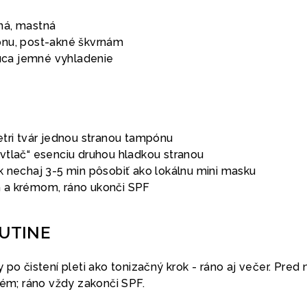
ná, mastná
ónu, post-akné škvrnám
júca jemné vyhladenie
retri tvár jednou stranou tampónu
„vtlač“ esenciu druhou hladkou stranou
ok nechaj 3-5 min pôsobiť ako lokálnu mini masku
m a krémom, ráno ukonči SPF
RUTINE
 po čistení pleti ako tonizačný krok - ráno aj večer. Pred 
rém; ráno vždy zakonči SPF.