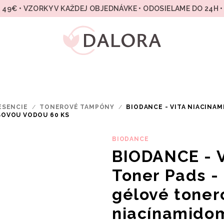
49€ • VZORKY V KAŽDEJ OBJEDNÁVKE • ODOSIELAME DO 24H 
ESENCIE
/
TONEROVÉ TAMPÓNY
/
BIODANCE - VITA NIACINA
SOVOU VODOU 60 KS
BIODANCE
BIODANCE - V
Toner Pads -
gélové toner
niacínamido