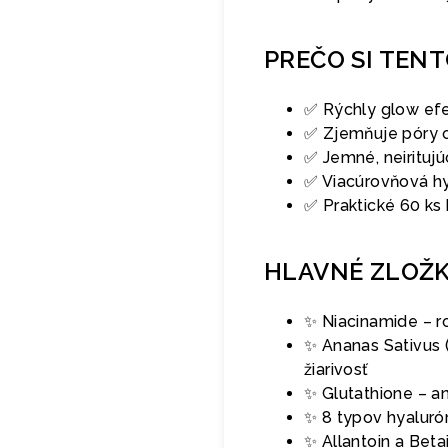
PREČO SI TEN
✅ Rýchly glow efe
✅ Zjemňuje póry op
✅ Jemné, neirituj
✅ Viacúrovňová hyd
✅ Praktické 60 ks 
HLAVNÉ ZLOŽ
✨ Niacinamide – ro
✨ Ananas Sativus (
žiarivosť
✨ Glutathione – ant
✨ 8 typov hyaluró
✨ Allantoin a Bet