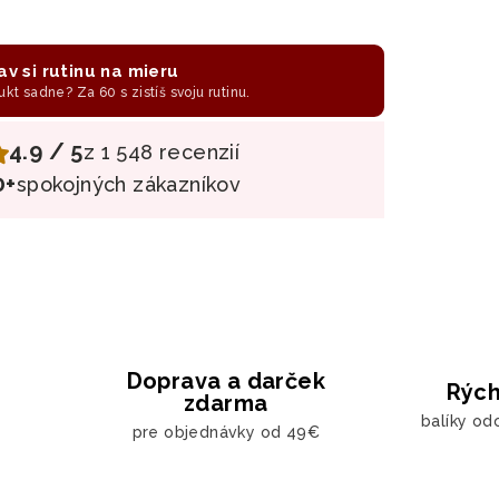
av si rutinu na mieru
ukt sadne? Za 60 s zistíš svoju rutinu.
4.9 / 5
z 1 548 recenzií
0+
spokojných zákazníkov
Doprava a darček
Rých
zdarma
balíky od
pre objednávky od 49€