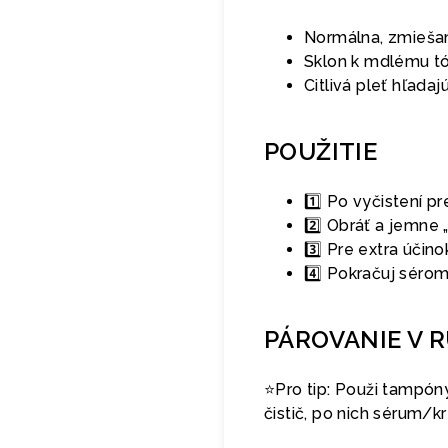
Normálna, zmieša
Sklon k mdlému t
Citlivá pleť hľada
POUŽITIE
1️⃣ Po vyčistení p
2️⃣ Obráť a jemne 
3️⃣ Pre extra účin
4️⃣ Pokračuj séro
PÁROVANIE V 
⭐️Pro tip: Použi tampóny
čistič, po nich sérum/k