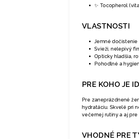
✨ Tocopherol (vit
VLASTNOSTI
Jemné dočistenie 
Svieži, nelepivý 
Opticky hladšia, r
Pohodlné a hygien
PRE KOHO JE I
Pre zaneprázdnené ženy,
hydratáciu. Skvelé pri 
večernej rutiny a aj pre c
VHODNÉ PRE T