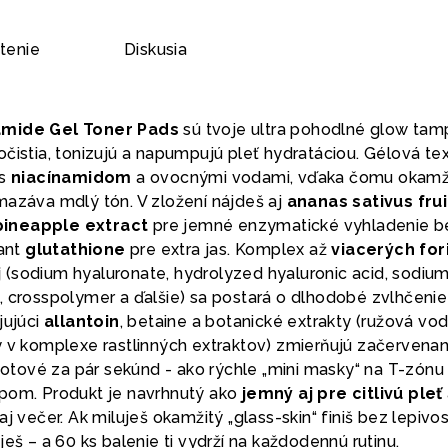
tenie
Diskusia
amide Gel Toner Pads
sú tvoje ultra pohodlné glow tam
čistia, tonizujú a napumpujú pleť hydratáciou. Gélová text
 s
niacínamidom
a ovocnými vodami, vďaka čomu okamž
mazáva mdlý tón. V zložení nájdeš aj
ananas sativus frui
pineapple extract
pre jemné enzymatické vyhladenie b
dant
glutathione
pre extra jas. Komplex až
viacerých fo
j
(sodium hyaluronate, hydrolyzed hyaluronic acid, sodiu
, crosspolymer a ďalšie) sa postará o dlhodobé zvlhčenie
jujúci
allantoin
, betaine a botanické extrakty (ružová vod
y v komplexe rastlinných extraktov) zmierňujú začervenan
tové za pár sekúnd - ako rýchle „mini masky“ na T-zónu
pom. Produkt je navrhnutý ako
jemný aj pre citlivú pleť
j večer. Ak miluješ okamžitý „glass-skin“ finiš bez lepivost
ješ – a 60 ks balenie ti vydrží na každodennú rutinu.