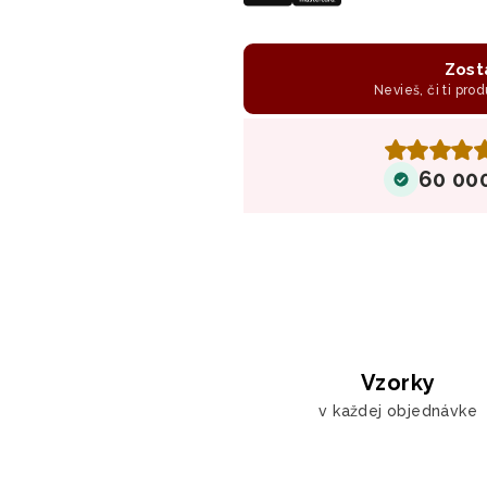
Zost
Nevieš, či ti prod
60 00
Vzorky
v každej objednávke