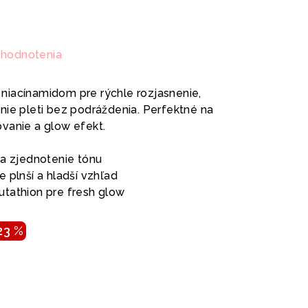
 hodnotenia
niacínamidom pre rýchle rozjasnenie,
nie pleti bez podráždenia. Perfektné na
vanie a glow efekt.
 a zjednotenie tónu
e plnší a hladší vzhľad
utathion pre fresh glow
23 %