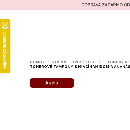
Prejsť
DOPRAVA ZADARMO OD 
na
obsah
DOMOV
/
STAROSTLIVOSŤ O PLEŤ
/
TONERY A 
TONEROVÉ TAMPÓNY S NIACÍNAMIDOM A ANANÁ
Akcia