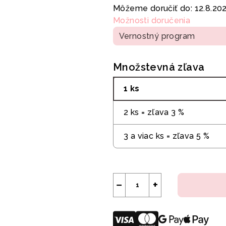
cena:
Môžeme doručiť do:
12.8.20
Možnosti doručenia
Vernostný program
Množstevná zľava
1 ks
2 ks = zľava 3 %
3 a viac ks = zľava 5 %
−
+