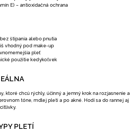
amín E) – antioxidačná ochrana
bez štípania alebo pnutia
finiš vhodný pod make-up
ovnomernejšia pleť
ické použitie kedykoľvek
DEÁLNA
 ktoré chcú rýchly, účinný a jemný krok na rozjasnenie a
nerovnom tóne, mdlej pleti a po akné. Hodí sa do rannej aj
itlivky.
YPY PLETÍ