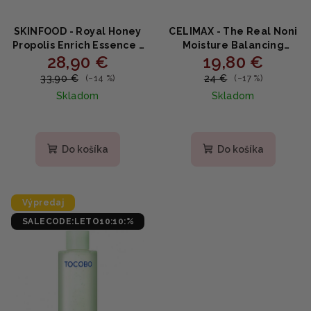
SKINFOOD - Royal Honey
CELIMAX - The Real Noni
Propolis Enrich Essence -
Moisture Balancing
28,90 €
19,80 €
Vyživujúca esencia s
Toner - Hydratačný a
propolisom a medom
revitalizačný pleťový
33,90 €
24 €
(–14 %)
(–17 %)
50ml
toner s extraktom Noni
Skladom
Skladom
150ml
Priemerné
hodnotenie
produktu
Do košíka
Do košíka
je
5,0
z
5
Výpredaj
hviezdičiek.
SALECODE:LETO10:10:%