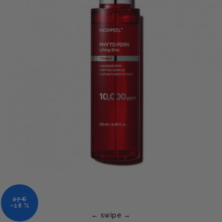
27 €
–18 %