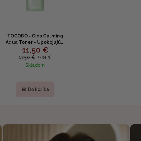
TOCOBO - Cica Calming
Aqua Toner - Upokojujúci
11,50 €
pleťový toner s
extraktom pupočníka
17,50 €
(–34 %)
200ml
Skladom
Do košíka