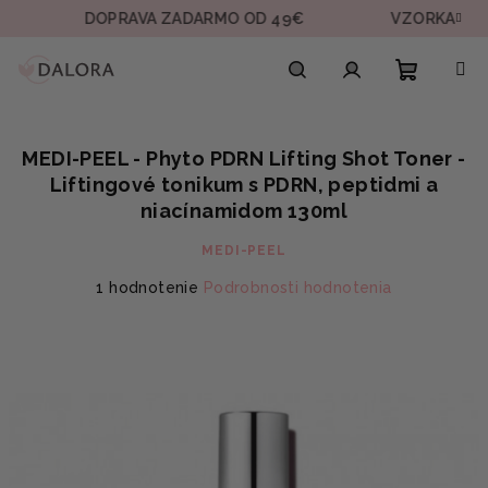
Prejsť
DOPRAVA ZADARMO OD 49€
VZORKA V KAŽDEJ 
na
obsah
Nákupn
Hľadať
Prihlásenie
MEDI-PEEL - Phyto PDRN Lifting Shot Toner -
košík
Liftingové tonikum s PDRN, peptidmi a
niacínamidom 130ml
MEDI-PEEL
Priemerné
1 hodnotenie
Podrobnosti hodnotenia
hodnotenie
produktu
je
5,0
z
5
hviezdičiek.