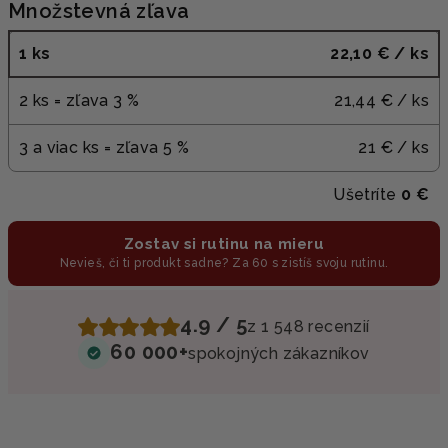
Množstevná zľava
1 ks
22,10 €
/ ks
2 ks = zľava 3 %
21,44 €
/ ks
3 a viac ks = zľava 5 %
21 €
/ ks
Ušetríte
0 €
Zostav si rutinu na mieru
Nevieš, či ti produkt sadne? Za 60 s zistíš svoju rutinu.
4.9 / 5
z 1 548 recenzií
60 000+
spokojných zákazníkov