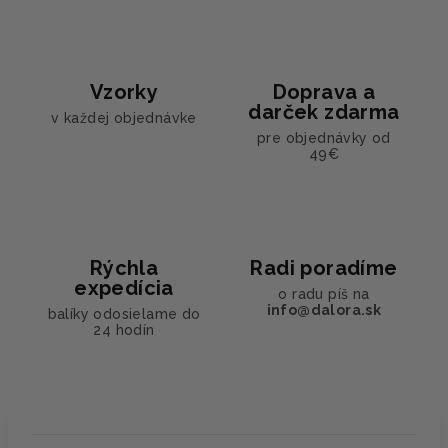
Vzorky
Doprava a
darček zdarma
v každej objednávke
pre objednávky od
49€
Rýchla
Radi poradíme
expedícia
o radu píš na
info@dalora.sk
balíky odosielame do
24 hodín