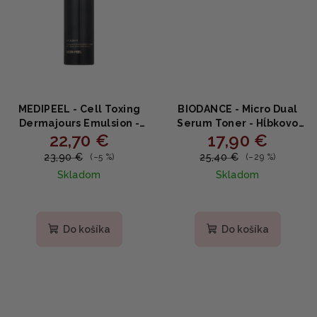
MEDIPEEL - Cell Toxing
BIODANCE - Micro Dual
Dermajours Emulsion -
Serum Toner - Hĺbkovo
22,70 €
17,90 €
Spevňujúca omladzujúca
hydratačný toner na pleť
emulzia s peptidmi a
150ml
23,90 €
25,40 €
(–5 %)
(–29 %)
niacínamidom 150ml
Skladom
Skladom
Priemerné
Priemerné
hodnotenie
hodnotenie
produktu
produktu
Do košíka
Do košíka
je
je
4,0
4,7
z
z
5
5
hviezdičiek.
hviezdičiek.