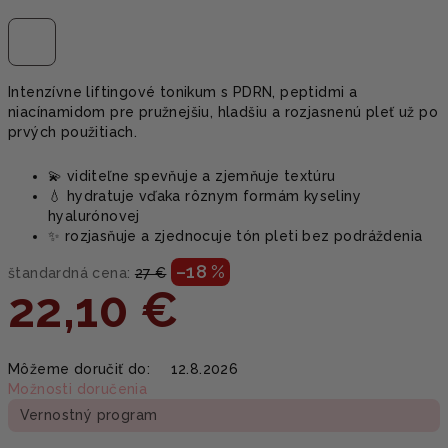
Intenzívne liftingové tonikum s PDRN, peptidmi a
niacínamidom pre pružnejšiu, hladšiu a rozjasnenú pleť už po
prvých použitiach.
💫 viditeľne spevňuje a zjemňuje textúru
💧 hydratuje vďaka rôznym formám kyseliny
hyalurónovej
✨ rozjasňuje a zjednocuje tón pleti bez podráždenia
–18 %
štandardná cena:
27 €
22,10 €
Jednotková
Môžeme doručiť do:
12.8.2026
cena:
Možnosti doručenia
Vernostný program