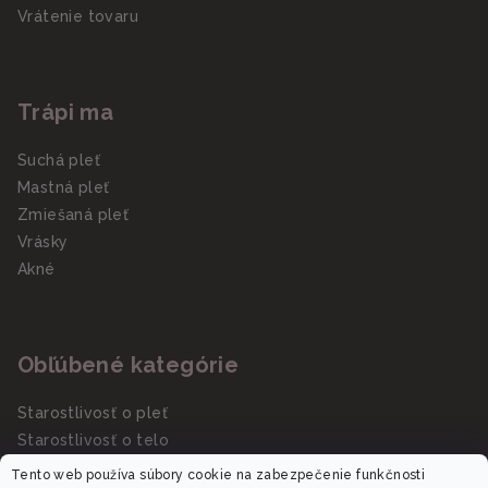
Vrátenie tovaru
Trápi ma
Suchá pleť
Mastná pleť
Zmiešaná pleť
Vrásky
Akné
Obľúbené kategórie
Starostlivosť o pleť
Starostlivosť o telo
Slnečná starostlivosť SPF
Tento web používa súbory cookie na zabezpečenie funkčnosti