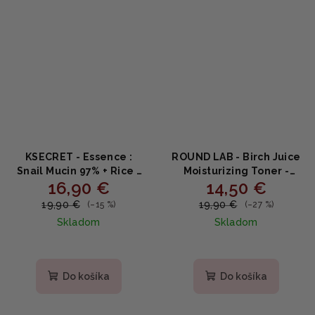
KSECRET - Essence :
ROUND LAB - Birch Juice
Snail Mucin 97% + Rice -
Moisturizing Toner -
16,90 €
14,50 €
Upokojujúce hydratačné
Hydratačný pleťový
sérum so slimáčím
toner s brezovou šťavou
19,90 €
19,90 €
(–15 %)
(–27 %)
slizom a ryžou 100 ml
300ml
Skladom
Skladom
Priemerné
Priemerné
hodnotenie
hodnotenie
produktu
produktu
Do košíka
Do košíka
je
je
5,0
5,0
z
z