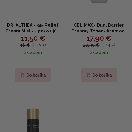
DR. ALTHEA - 345 Relief
CELIMAX - Dual Barrier
Cream Mist - Upokojujúci
Creamy Toner - Krémový
11,50 €
17,90 €
krémový sprej s ryžovou
toner s ceramidmi pre
vodou, kyselinou
obnovu kožnej bariéry
16 €
20,90 €
(–28 %)
(–14 %)
hyalurónovou a
150ml
Skladom
Skladom
panthenolom 60ml
Priemerné
hodnotenie
produktu
Do košíka
Do košíka
je
5,0
z
5
hviezdičiek.