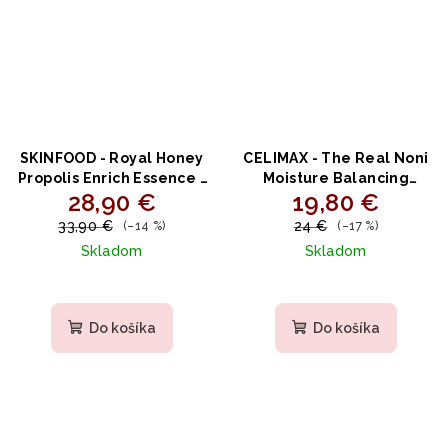
SKINFOOD - Royal Honey
CELIMAX - The Real Noni
Propolis Enrich Essence -
Moisture Balancing
28,90 €
19,80 €
Vyživujúca esencia s
Toner - Hydratačný a
propolisom a medom
revitalizačný pleťový
33,90 €
24 €
(–14 %)
(–17 %)
50ml
toner s extraktom Noni
Skladom
Skladom
150ml
Priemerné
hodnotenie
produktu
Do košíka
Do košíka
je
5,0
z
5
hviezdičiek.