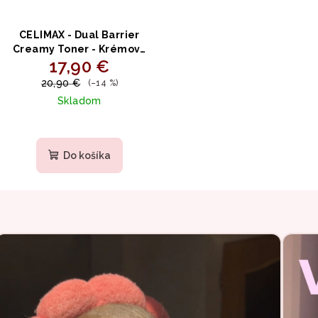
CELIMAX - Dual Barrier
Creamy Toner - Krémový
17,90 €
toner s ceramidmi pre
obnovu kožnej bariéry
20,90 €
(–14 %)
150ml
Skladom
Do košíka