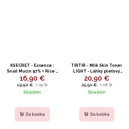
KSECRET - Essence :
TIRTIR - Milk Skin Toner
Snail Mucin 97% + Rice -
LIGHT - Ľahký pleťový
16,90 €
20,90 €
Upokojujúce hydratačné
toner s ryžovým
sérum so slimáčím
extraktom 150ml
19,90 €
25,50 €
(–15 %)
(–18 %)
slizom a ryžou 100 ml
Skladom
Skladom
Priemerné
Priemerné
hodnotenie
hodnotenie
produktu
produktu
Do košíka
Do košíka
je
je
5,0
5,0