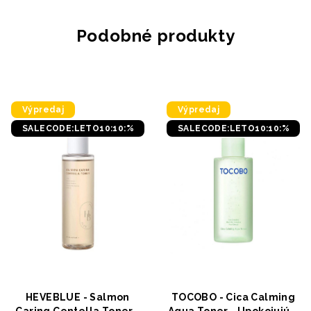
z
z
5
5
hviezdičiek.
hviezdičiek.
Podobné produkty
Výpredaj
Výpredaj
SALECODE:LETO10:10:%
SALECODE:LETO10:10:%
HEVEBLUE - Salmon
TOCOBO - Cica Calming
Caring Centella Toner -
Aqua Toner - Upokojujúci