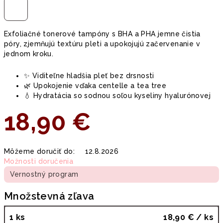
Exfoliačné tonerové tampóny s BHA a PHA jemne čistia
póry, zjemňujú textúru pleti a upokojujú začervenanie v
jednom kroku.
✨ Viditeľne hladšia pleť bez drsnosti
🌿 Upokojenie vďaka centelle a tea tree
💧 Hydratácia so sodnou soľou kyseliny hyalurónovej
18,90 €
Jednotková
Môžeme doručiť do:
12.8.2026
cena:
Možnosti doručenia
Vernostný program
Množstevná zľava
1 ks
18,90 €
/ ks