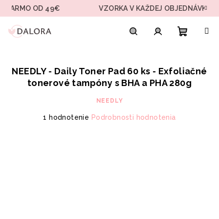
Prejsť
MO OD 49€
VZORKA V KAŽDEJ OBJEDNÁVKE
na
obsah
Nákupn
Hľadať
Prihlásenie
NEEDLY - Daily Toner Pad 60 ks - Exfoliačné
košík
tonerové tampóny s BHA a PHA 280g
NEEDLY
Priemerné
1 hodnotenie
Podrobnosti hodnotenia
hodnotenie
produktu
je
5,0
z
5
hviezdičiek.