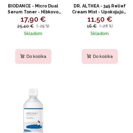
BIODANCE - Micro Dual
DR. ALTHEA - 345 Relief
Serum Toner - Hĺbkovo
Cream Mist - Upokojujúci
17,90 €
11,50 €
hydratačný toner na pleť
krémový sprej s ryžovou
150ml
vodou, kyselinou
25,40 €
16 €
(–29 %)
(–28 %)
hyalurónovou a
Skladom
Skladom
panthenolom 60ml
Priemerné
Priemerné
hodnotenie
hodnotenie
produktu
produktu
Do košíka
Do košíka
je
je
4,7
5,0
z
z
5
5
hviezdičiek.
hviezdičiek.