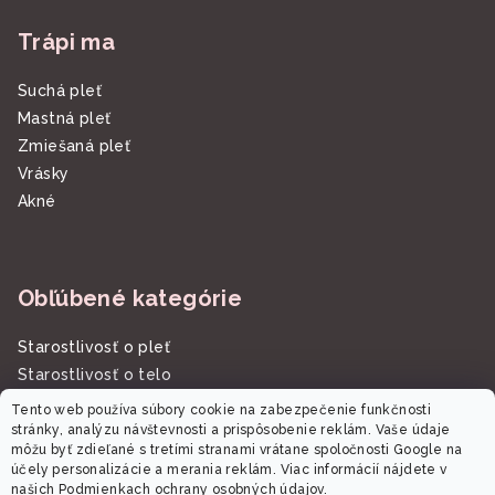
Trápi ma
Suchá pleť
Mastná pleť
Zmiešaná pleť
Vrásky
Akné
Obľúbené kategórie
Starostlivosť o pleť
Starostlivosť o telo
Slnečná starostlivosť SPF
Tento web používa súbory cookie na zabezpečenie funkčnosti
Darčekové sady/kazety
stránky, analýzu návštevnosti a prispôsobenie reklám. Vaše údaje
môžu byť zdieľané s tretími stranami vrátane spoločnosti Google na
účely personalizácie a merania reklám. Viac informácií nájdete v
našich
Podmienkach ochrany osobných údajov
.