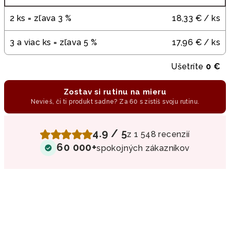
2 ks = zľava 3 %
18,33 €
/ ks
3 a viac ks = zľava 5 %
17,96 €
/ ks
Ušetríte
0 €
Zostav si rutinu na mieru
Nevieš, či ti produkt sadne? Za 60 s zistíš svoju rutinu.
4.9 / 5
z 1 548 recenzií
60 000+
spokojných zákazníkov