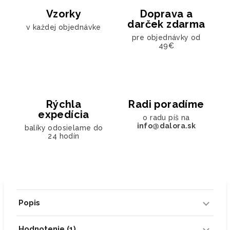
Vzorky
Doprava a
darček zdarma
v každej objednávke
pre objednávky od
49€
Rýchla
Radi poradíme
expedícia
o radu píš na
info@dalora.sk
balíky odosielame do
24 hodín
Popis
Hodnotenie (1)