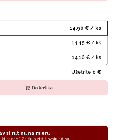
14,90 €
/ ks
14,45 €
/ ks
14,16 €
/ ks
Ušetríte
0 €
Do košíka
av si rutinu na mieru
ukt sadne? Za 60 s zistíš svoju rutinu.