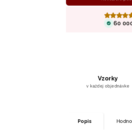
60 00
Vzorky
v každej objednávke
Popis
Hodnot