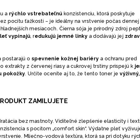
nu a
rýchlo vstrebateľnú
konzistenciu, ktorá poskytuje
ez pocitu ťažkosti – je ideálny na vrstvenie počas dennej
 chladnejších mesiacoch
.
Čierna sója je prírodný zdroj pep
leť vypínajú
, r
edukujú jemné linky
a dodávajú jej
zdrav
a postarajú o
spevnenie kožnej bariéry
a ochranu pred
 čo extrakty z červenej riasy a cukrovej trstiny prispejú k
j
u pokožky
.
Určite oceníte aj to, že tento toner je
výživný,
PRODUKT ZAMILUJETE
ydratácia bez mastnoty.
Viditeľné zlepšenie elasticity i tex
zistencia s pocitom „comfort skin“.
Výdatne pleť vyživuj
vrstvenie. Mliečno‑vodová textúra, ktorá sa pri dotyku rýc