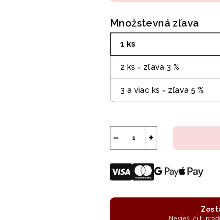
Množstevná zľava
1 ks
2 ks = zľava 3 %
3 a viac ks = zľava 5 %
−
+
Zost
Nevieš, či ti prod