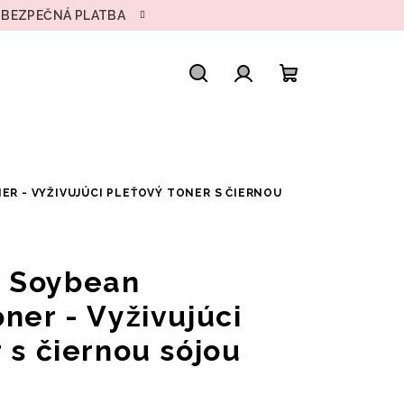
• BEZPEČNÁ PLATBA
Hľadať
Prihlásenie
Nákupný
košík
ER - VYŽIVUJÚCI PLEŤOVÝ TONER S ČIERNOU
 Soybean
ner - Vyživujúci
 s čiernou sójou