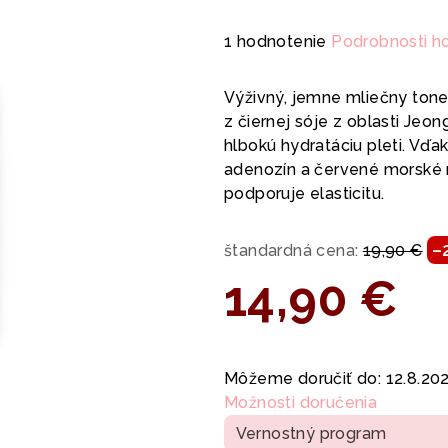
Priemerné
1 hodnotenie
Podrobnosti h
hodnotenie
produktu
Výživný, jemne mliečny ton
je
z čiernej sóje z oblasti Jeo
5,0
hlbokú hydratáciu pleti. Vďa
z
adenozín a červené morské r
5
podporuje elasticitu.
hviezdičiek.
–
štandardná cena:
19,90 €
14,90 €
Jednotková
cena:
Môžeme doručiť do:
12.8.20
Možnosti doručenia
Vernostný program