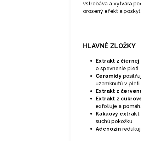
vstrebáva a vytvára poc
orosený efekt a poskyt
HLAVNÉ ZLOŽKY
Extrakt z čiernej
o spevnenie pleti
Ceramidy
posilňu
uzamknutú v pleti
Extrakt z červene
Extrakt z cukrove
exfoliuje a pomáh
Kakaový extrakt
suchú pokožku
Adenozín
redukuj