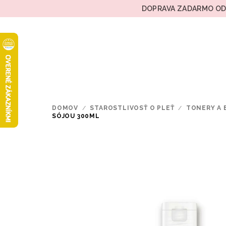
Prejsť
DOPRAVA ZADARMO OD 
na
obsah
DOMOV
/
STAROSTLIVOSŤ O PLEŤ
/
TONERY A 
SÓJOU 300ML