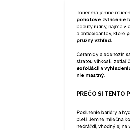
Toner má jemne mlieč
pohotové zvlhčenie
b
beauty rutiny, najmä v
a antioxidantov, ktoré
p
pružný vzhľad.
Ceramidy a adenozín s
stratou vlhkosti, zatiaľ
exfoliáci
i a
vyhladeni
nie mastný.
PREČO SI TENTO 
Posilnenie bariéry a h
pleti.
Jemne mliečna kon
nedráždi, vhodný aj na 