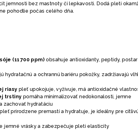
it jemnosti bez mastnoty či lepkavosti. Dodá pleti okamž
ne pohodlie počas celého dňa.
 sóje (11 700 ppm)
obsahuje antioxidanty, peptidy, postar
jú hydratačnú a ochrannú bariéru pokožky, zadržiavajú vlh
j riasy
pleť upokojuje, vyživuje, má antioxidačné vlastno
j trstiny
pomáha minimalizovať nedokonalosti, jemne
a zachovať hydratáciu
pleť prirodzene premastí a hydratuje, je ideálny pre citlivú
e jemné vrásky a zabezpečuje pleti elasticity