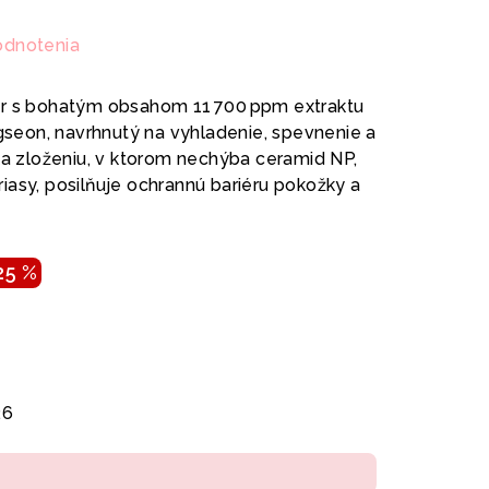
odnotenia
er s bohatým obsahom 11 700 ppm extraktu
ngseon, navrhnutý na vyhladenie, spevnenie a
ka zloženiu, v ktorom nechýba ceramid NP,
iasy, posilňuje ochrannú bariéru pokožky a
25 %
26