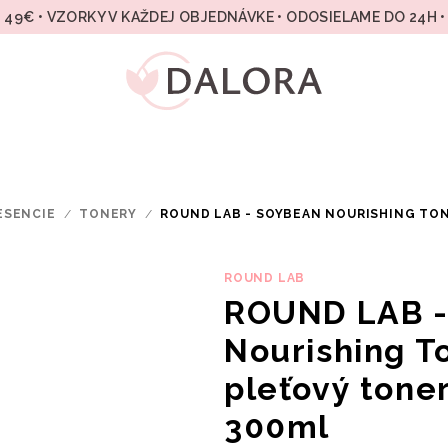
49€ • VZORKY V KAŽDEJ OBJEDNÁVKE • ODOSIELAME DO 24H 
ESENCIE
/
TONERY
/
ROUND LAB - SOYBEAN NOURISHING TON
ROUND LAB
ROUND LAB -
Nourishing To
pleťový toner
300ml