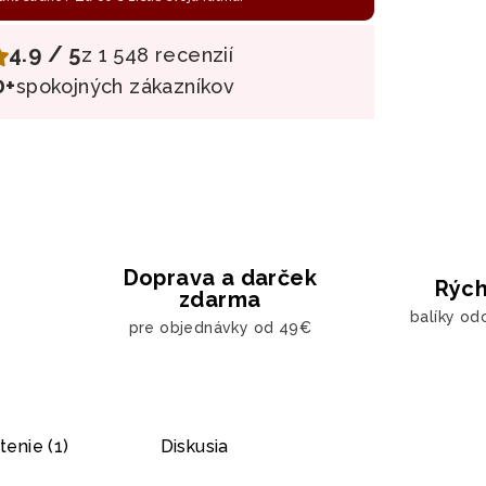
4.9 / 5
z 1 548 recenzií
0+
spokojných zákazníkov
Doprava a darček
Rých
zdarma
balíky od
pre objednávky od 49€
enie (1)
Diskusia