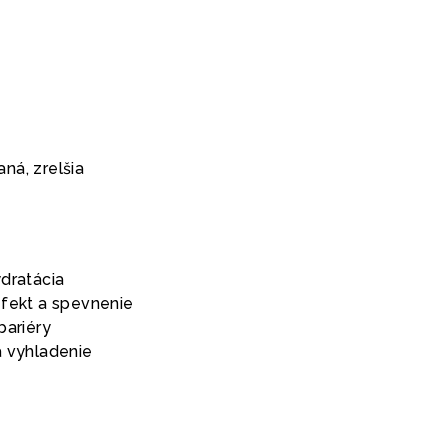
ná, zrelšia
ydratácia
efekt a spevnenie
bariéry
a vyhladenie