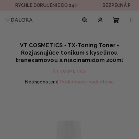
Prejsť
RÝCHLE DORUČENIE DO 24H
BEZPEČNÁ PLATBA
na
obsah
Nákupn
Hľadať
Prihlásenie
VT COSMETICS - TX-Toning Toner -
košík
Rozjasňujúce tonikum s kyselinou
tranexamovou a niacínamidom 200ml
VT COSMETICS
Priemerné
Neohodnotené
Podrobnosti hodnotenia
hodnotenie
produktu
je
0,0
z
5
hviezdičiek.