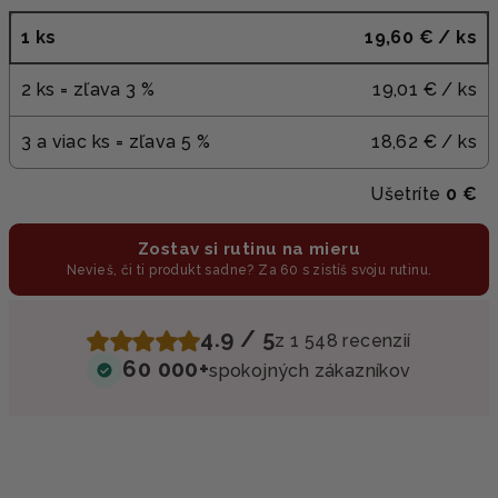
1 ks
19,60 €
/ ks
2 ks = zľava 3 %
19,01 €
/ ks
3 a viac ks = zľava 5 %
18,62 €
/ ks
Ušetríte
0 €
Zostav si rutinu na mieru
Nevieš, či ti produkt sadne? Za 60 s zistíš svoju rutinu.
4.9 / 5
z 1 548 recenzií
60 000+
spokojných zákazníkov