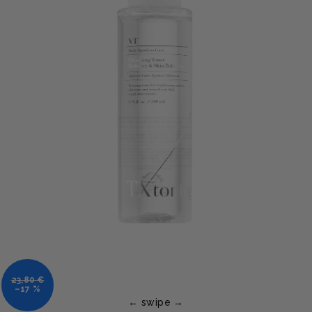
23,80 €
–17 %