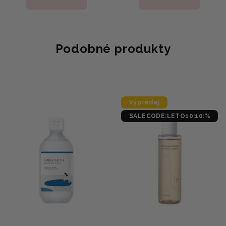
je
5,0
z
5
hviezdičiek.
Podobné produkty
Výpredaj
SALECODE:LETO10:10:%