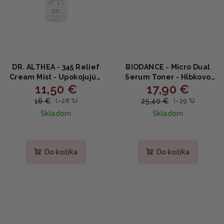
DR. ALTHEA - 345 Relief
BIODANCE - Micro Dual
Cream Mist - Upokojujúci
Serum Toner - Hĺbkovo
11,50 €
17,90 €
krémový sprej s ryžovou
hydratačný toner na pleť
vodou, kyselinou
150ml
16 €
25,40 €
(–28 %)
(–29 %)
hyalurónovou a
Skladom
Skladom
panthenolom 60ml
Priemerné
Priemerné
hodnotenie
hodnotenie
produktu
produktu
Do košíka
Do košíka
je
je
5,0
4,7
z
z
5
5
hviezdičiek.
hviezdičiek.