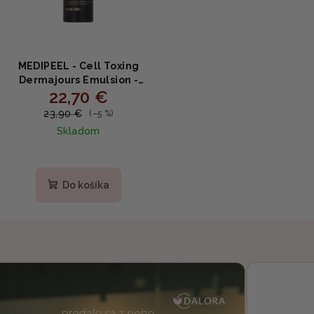
MEDIPEEL - Cell Toxing
Dermajours Emulsion -
22,70 €
Spevňujúca omladzujúca
emulzia s peptidmi a
23,90 €
(–5 %)
niacínamidom 150ml
Skladom
Priemerné
hodnotenie
produktu
Do košíka
je
4,0
z
5
hviezdičiek.