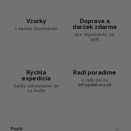
Vzorky
Doprava a
darček zdarma
v každej objednávke
pre objednávky od
49€
Rýchla
Radi poradíme
expedícia
o radu píš na
info@dalora.sk
balíky odosielame do
24 hodín
Popis