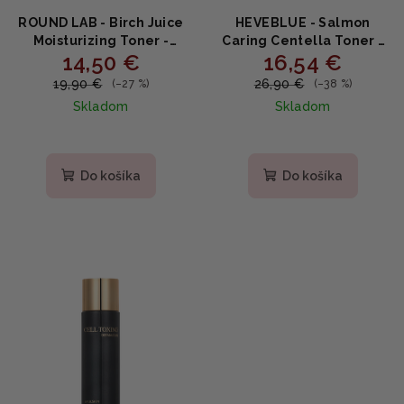
ROUND LAB - Birch Juice
HEVEBLUE - Salmon
Moisturizing Toner -
Caring Centella Toner -
14,50 €
16,54 €
Hydratačný pleťový
Upokojujúci pleťový
toner s brezovou šťavou
toner s extraktom
19,90 €
26,90 €
(–27 %)
(–38 %)
300ml
pupočníka ázijského
Skladom
Skladom
200ml
Priemerné
Priemerné
hodnotenie
hodnotenie
produktu
produktu
Do košíka
Do košíka
je
je
5,0
5,0
z
z
5
5
hviezdičiek.
hviezdičiek.