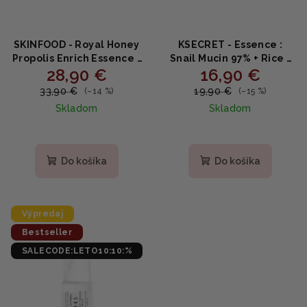
SKINFOOD - Royal Honey
KSECRET - Essence :
Propolis Enrich Essence -
Snail Mucin 97% + Rice -
28,90 €
16,90 €
Vyživujúca esencia s
Upokojujúce hydratačné
propolisom a medom
sérum so slimáčím
33,90 €
19,90 €
(–14 %)
(–15 %)
50ml
slizom a ryžou 100 ml
Skladom
Skladom
Priemerné
hodnotenie
produktu
Do košíka
Do košíka
je
5,0
z
5
Výpredaj
hviezdičiek.
Bestseller
SALECODE:LETO10:10:%