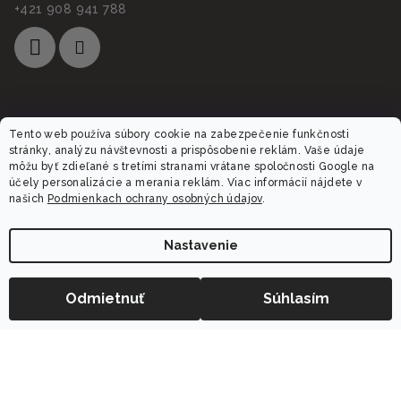
+421 908 941 788
Informácie pre vás
Tento web používa súbory cookie na zabezpečenie funkčnosti
stránky, analýzu návštevnosti a prispôsobenie reklám. Vaše údaje
môžu byť zdieľané s tretími stranami vrátane spoločnosti Google na
O nás
účely personalizácie a merania reklám. Viac informácií nájdete v
Obchodné podmienky
našich
Podmienkach ochrany osobných údajov
.
Ochrana osobných údajov
Reklamácia
Nastavenie
Doprava a platba
Obľúbené produkty
−
+
Odmietnuť
Súhlasím
Do košíka
Vernostný program Dalora
Hodnotenie obchodu
Blog
Kontaktujte nás
Vrátenie tovaru