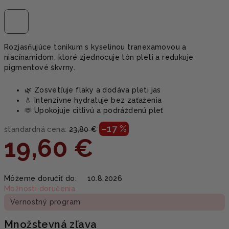
Rozjasňujúce tonikum s kyselinou tranexamovou a
niacínamidom, ktoré zjednocuje tón pleti a redukuje
pigmentové škvrny.
🌿 Zosvetľuje flaky a dodáva pleti jas
💧 Intenzívne hydratuje bez zaťaženia
🫶 Upokojuje citlivú a podráždenú pleť
–17 %
štandardná cena:
23,80 €
19,60 €
Jednotková
Môžeme doručiť do:
10.8.2026
cena:
Možnosti doručenia
Vernostný program
Množstevná zľava