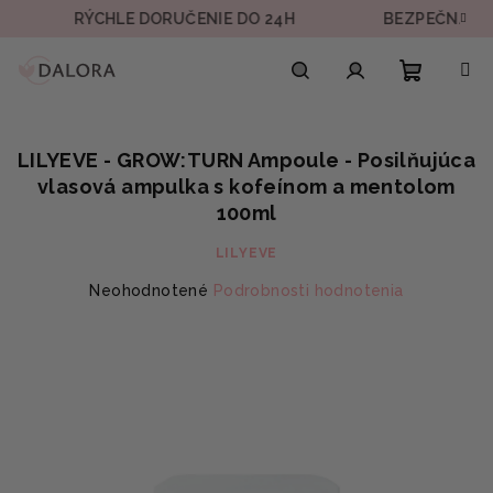
Prejsť
RÝCHLE DORUČENIE DO 24H
BEZPEČNÁ PLATB
na
obsah
Nákupn
Hľadať
Prihlásenie
LILYEVE - GROW:TURN Ampoule - Posilňujúca
košík
vlasová ampulka s kofeínom a mentolom
100ml
LILYEVE
Priemerné
Neohodnotené
Podrobnosti hodnotenia
hodnotenie
produktu
je
0,0
z
5
hviezdičiek.