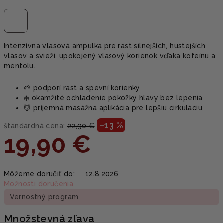
Intenzívna vlasová ampulka pre rast silnejších, hustejších
vlasov a svieži, upokojený vlasový korienok vďaka kofeínu a
mentolu.
🌱 podporí rast a spevní korienky
❄️ okamžité ochladenie pokožky hlavy bez lepenia
💆 príjemná masážna aplikácia pre lepšiu cirkuláciu
–13 %
štandardná cena:
22,90 €
19,90 €
Jednotková
Môžeme doručiť do:
12.8.2026
cena:
Možnosti doručenia
Vernostný program
Množstevná zľava