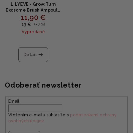
LILYEVE - Grow:Turn
Exosome Brush Ampoule
11,90 €
MINI - Ampoula pre
hustejšie a silnejšie vlasy
13 €
(–8 %)
30ml
Vypredané
Detail
Odoberať newsletter
Email
Vložením e-mailu súhlasíte s
podmienkami ochrany
osobných údajov