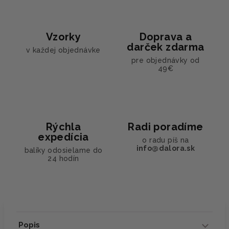
Vzorky
Doprava a
darček zdarma
v každej objednávke
pre objednávky od
49€
Rýchla
Radi poradíme
expedícia
o radu píš na
info@dalora.sk
balíky odosielame do
24 hodín
Popis