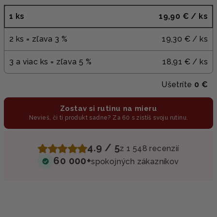
1 ks
19,90 €
/ ks
2 ks = zľava 3 %
19,30 €
/ ks
3 a viac ks = zľava 5 %
18,91 €
/ ks
Ušetríte
0 €
Zostav si rutinu na mieru
Nevieš, či ti produkt sadne? Za 60 s zistíš svoju rutinu.
4.9 / 5
z 1 548 recenzií
60 000+
spokojných zákazníkov