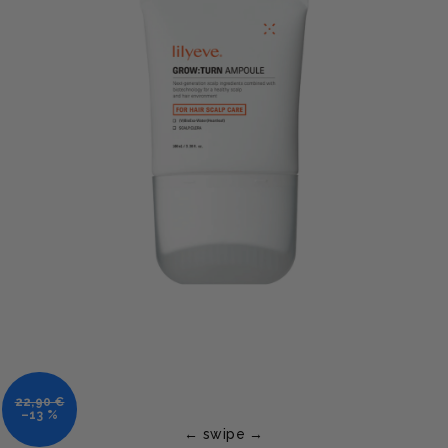
22,90 €
–13 %