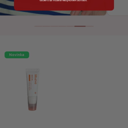
odberu sa môžete kedykoľvek odhlásiť
Novinka