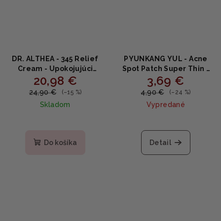
DR. ALTHEA - 345 Relief
PYUNKANG YUL - Acne
Cream - Upokojujúci
Spot Patch Super Thin -
20,98 €
3,69 €
krém s niacínamidom
náplaste proti akné 15ks
50ml
24,90 €
4,90 €
(–15 %)
(–24 %)
Skladom
Vypredané
Priemerné
hodnotenie
produktu
Do košíka
Detail
je
4,9
z
5
hviezdičiek.