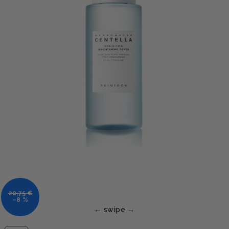
20,75 €
–8 %