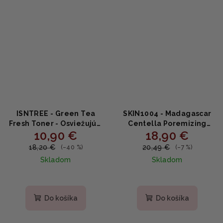
ISNTREE - Green Tea
SKIN1004 - Madagascar
Fresh Toner - Osviežujúci
Centella Poremizing
10,90 €
18,90 €
toner so zeleným čajom
Clear Toner - Toner na
200ml
rozšírené póry 210ml
18,20 €
20,49 €
(–40 %)
(–7 %)
Skladom
Skladom
Priemerné
hodnotenie
produktu
Do košíka
Do košíka
je
5,0