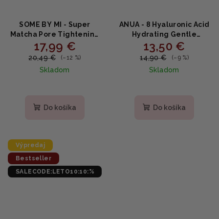
SOME BY MI - Super
ANUA - 8 Hyaluronic Acid
Matcha Pore Tightening
Hydrating Gentle
17,99 €
13,50 €
Serum - Sťahujúce sérum
Foaming Cleanser -
s Matcha pre zjemnenie
Jemná penivá čistiaca
20,49 €
14,90 €
(–12 %)
(–9 %)
pórov 50ml
pena s 8 druhmi kyseliny
Skladom
Skladom
hyalurónovej 150ml
Priemerné
hodnotenie
produktu
Do košíka
Do košíka
je
5,0
z
5
Výpredaj
hviezdičiek.
Bestseller
SALECODE:LETO10:10:%