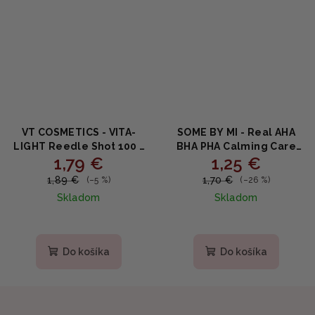
VT COSMETICS - VITA-
SOME BY MI - Real AHA
LIGHT Reedle Shot 100 -
BHA PHA Calming Care
1,79 €
1,25 €
Pleťové rozjasňujúce
Mask - Upokojujúca
sérum 2ml (VZORKA)
maska s kyselinami 20g
1,89 €
1,70 €
(–5 %)
(–26 %)
Skladom
Skladom
Do košíka
Do košíka