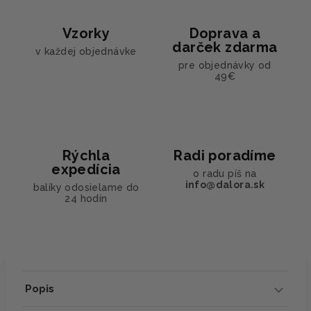
Vzorky
Doprava a
darček zdarma
v každej objednávke
pre objednávky od
49€
Rýchla
Radi poradíme
expedícia
o radu píš na
info@dalora.sk
balíky odosielame do
24 hodín
Popis