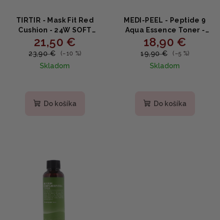
TIRTIR - Mask Fit Red
MEDI-PEEL - Peptide 9
Cushion - 24W SOFT
Aqua Essence Toner -
21,50 €
18,90 €
BEIGE- Dlhotrvajúci
essenciálny peptidový
make-up na tvár 18g
toner 250ml
23,90 €
19,90 €
(–10 %)
(–5 %)
Skladom
Skladom
Priemerné
hodnotenie
produktu
Do košíka
Do košíka
je
5,0
z
5
hviezdičiek.