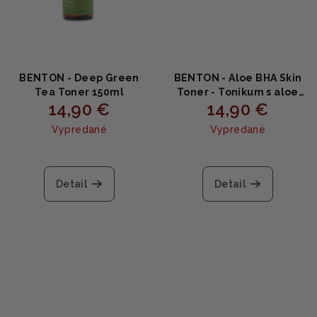
BENTON - Deep Green
BENTON - Aloe BHA Skin
Tea Toner 150ml
Toner - Tonikum s aloe
14,90 €
14,90 €
vera a BHA 200ml
Vypredané
Vypredané
Detail
Detail