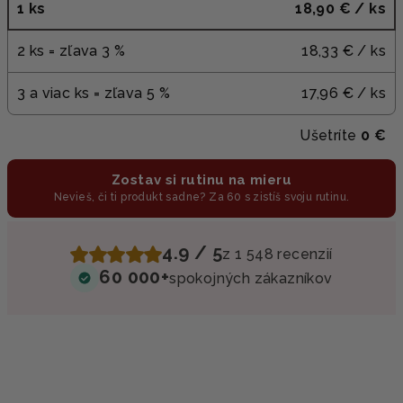
1 ks
18,90 €
/ ks
2 ks = zľava 3 %
18,33 €
/ ks
3 a viac ks = zľava 5 %
17,96 €
/ ks
Ušetríte
0 €
Zostav si rutinu na mieru
Nevieš, či ti produkt sadne? Za 60 s zistíš svoju rutinu.
4.9 / 5
z 1 548 recenzií
60 000+
spokojných zákazníkov