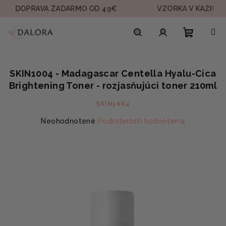
Prejsť
PRAVA ZADARMO OD 49€
VZORKA V KAŽDEJ OBJED
na
obsah
Nákupn
Hľadať
Prihlásenie
SKIN1004 - Madagascar Centella Hyalu-Cica
košík
Brightening Toner - rozjasňujúci toner 210ml
SKIN1004
Priemerné
Neohodnotené
Podrobnosti hodnotenia
hodnotenie
produktu
je
0,0
z
5
hviezdičiek.