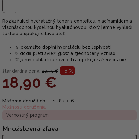
Rozjasňujúci hydratačný toner s centellou, niacínamidom a
viacnásobnou kyselinou hyalurónovou, ktorý jemne vyhladí
textúru a upokojí citlivú pleť.
💧 okamžite doplní hydratáciu bez lepivosti
✨ dodá pleti svieži glow a zjednotený vzhľad
🫶 jemne uhladí nerovnosti a upokojí začervenanie
–8 %
štandardná cena:
20,75 €
18,90 €
Jednotková
Môžeme doručiť do:
12.8.2026
cena:
Možnosti doručenia
Vernostný program
Množstevná zľava