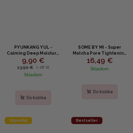
PYUNKANG YUL -
SOME BY MI - Super
Calming Deep Moisture
Matcha Pore Tightening
9,90 €
16,49 €
Toner - Upokojujúce
Toner - Super Matcha
hydratačné tonikum s
Toner pre sťahovanie
13,90 €
(–28 %)
Skladom
centellou a PHA 150ml
pórov 150ml
Skladom
Do košíka
Do košíka
Výpredaj
Bestseller